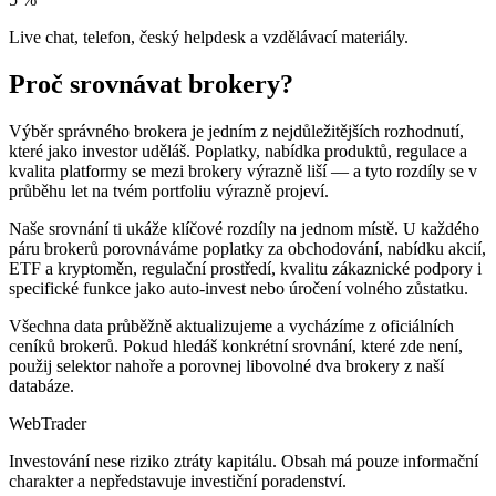
Live chat, telefon, český helpdesk a vzdělávací materiály.
Proč srovnávat brokery?
Výběr správného brokera je jedním z nejdůležitějších rozhodnutí,
které jako investor uděláš. Poplatky, nabídka produktů, regulace a
kvalita platformy se mezi brokery výrazně liší — a tyto rozdíly se v
průběhu let na tvém portfoliu výrazně projeví.
Naše srovnání ti ukáže klíčové rozdíly na jednom místě. U každého
páru brokerů porovnáváme poplatky za obchodování, nabídku akcií,
ETF a kryptoměn, regulační prostředí, kvalitu zákaznické podpory i
specifické funkce jako auto-invest nebo úročení volného zůstatku.
Všechna data průběžně aktualizujeme a vycházíme z oficiálních
ceníků brokerů. Pokud hledáš konkrétní srovnání, které zde není,
použij selektor nahoře a porovnej libovolné dva brokery z naší
databáze.
Web
Trader
Investování nese riziko ztráty kapitálu. Obsah má pouze informační
charakter a nepředstavuje investiční poradenství.