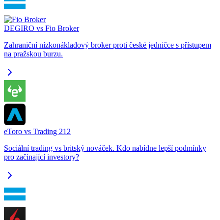
DEGIRO vs Fio Broker
Zahraniční nízkonákladový broker proti české jedničce s přístupem
na pražskou burzu.
eToro vs Trading 212
Sociální trading vs britský nováček. Kdo nabídne lepší podmínky
pro začínající investory?