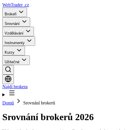
WebTrader
.cz
Brokeři
Srovnání
Vzdělávání
Instrumenty
Kurzy
Užitečné
Najdi brokera
Domů
Srovnání brokerů
Srovnání brokerů 2026