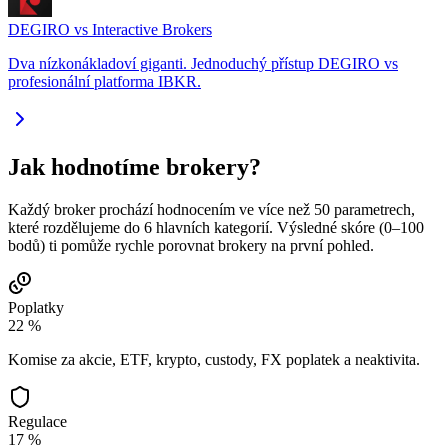
DEGIRO vs Interactive Brokers
Dva nízkonákladoví giganti. Jednoduchý přístup DEGIRO vs
profesionální platforma IBKR.
Jak hodnotíme brokery?
Každý broker prochází hodnocením ve více než 50 parametrech,
které rozdělujeme do 6 hlavních kategorií. Výsledné skóre (0–100
bodů) ti pomůže rychle porovnat brokery na první pohled.
Poplatky
22 %
Komise za akcie, ETF, krypto, custody, FX poplatek a neaktivita.
Regulace
17 %