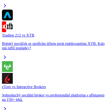
Trading 212 vs XTB
Britský nováček se spořicím účtem proti etablovanému XTB. Kdo
má nižší poplatky?
eToro vs Interactive Brokers
Jednoduchý sociální broker vs profesionální platforma s přístupem
na 150+ trhů.