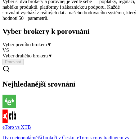
Vyber si dva brokery a porovnej je vedle sebe — poplatky, regulaci,
nabídku produktů, platformy i zákaznickou podporu. Každé
srovnání vychází z reálných dat a našeho bodovacího systému, který
hodnotí 50+ parametrů.
Vyber brokery k porovnání
Vyber prvního brokera
▼
VS
Vyber druhého brokera
▼
Porovnat
Nejhledanější srovnání
eToro vs XTB
Dva nejpopulárnější brokeři v Česku. eToro s copy tradingem vs