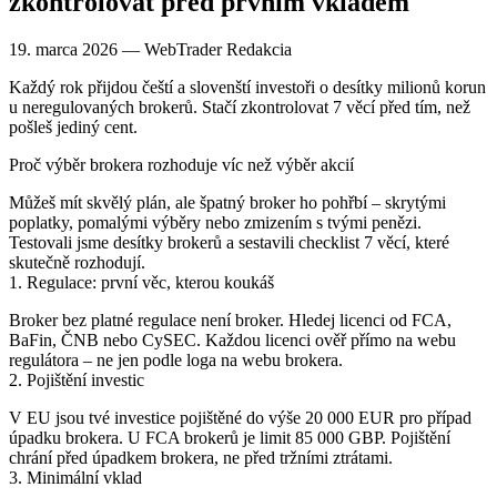
zkontrolovat před prvním vkladem
19. marca 2026 — WebTrader Redakcia
Každý rok přijdou čeští a slovenští investoři o desítky milionů korun
u neregulovaných brokerů. Stačí zkontrolovat 7 věcí před tím, než
pošleš jediný cent.
Proč výběr brokera rozhoduje víc než výběr akcií
Můžeš mít skvělý plán, ale špatný broker ho pohřbí – skrytými
poplatky, pomalými výběry nebo zmizením s tvými penězi.
Testovali jsme desítky brokerů a sestavili checklist 7 věcí, které
skutečně rozhodují.
1. Regulace: první věc, kterou koukáš
Broker bez platné regulace není broker. Hledej licenci od FCA,
BaFin, ČNB nebo CySEC. Každou licenci ověř přímo na webu
regulátora – ne jen podle loga na webu brokera.
2. Pojištění investic
V EU jsou tvé investice pojištěné do výše
20 000 EUR
pro případ
úpadku brokera. U FCA brokerů je limit
85 000 GBP
. Pojištění
chrání před úpadkem brokera, ne před tržními ztrátami.
3. Minimální vklad