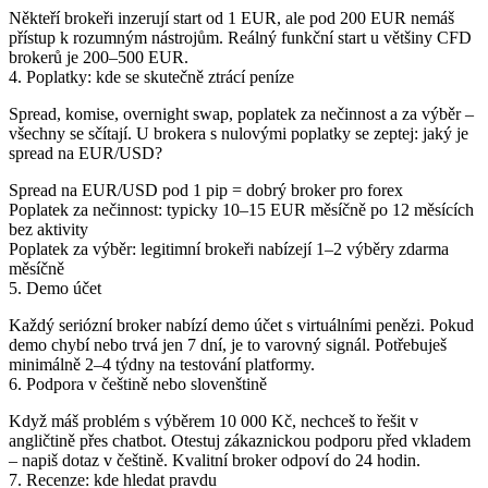
Někteří brokeři inzerují start od 1 EUR, ale pod 200 EUR nemáš
přístup k rozumným nástrojům. Reálný funkční start u většiny CFD
brokerů je
200–500 EUR
.
4. Poplatky: kde se skutečně ztrácí peníze
Spread, komise, overnight swap, poplatek za nečinnost a za výběr –
všechny se sčítají. U brokera s nulovými poplatky se zeptej: jaký je
spread na EUR/USD?
Spread na EUR/USD pod 1 pip = dobrý broker pro forex
Poplatek za nečinnost: typicky 10–15 EUR měsíčně po 12 měsících
bez aktivity
Poplatek za výběr: legitimní brokeři nabízejí 1–2 výběry zdarma
měsíčně
5. Demo účet
Každý seriózní broker nabízí demo účet s virtuálními penězi. Pokud
demo chybí nebo trvá jen 7 dní, je to varovný signál. Potřebuješ
minimálně 2–4 týdny na testování platformy.
6. Podpora v češtině nebo slovenštině
Když máš problém s výběrem 10 000 Kč, nechceš to řešit v
angličtině přes chatbot. Otestuj zákaznickou podporu před vkladem
– napiš dotaz v češtině. Kvalitní broker odpoví do 24 hodin.
7. Recenze: kde hledat pravdu