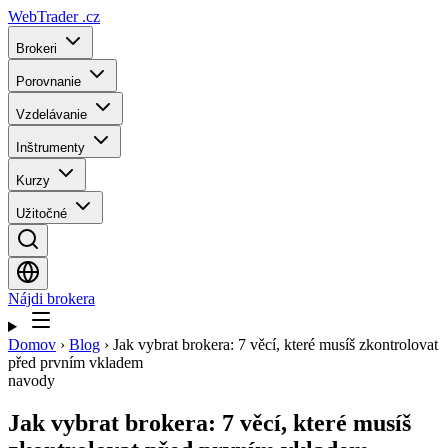
WebTrader
.cz
Brokeri
Porovnanie
Vzdelávanie
Inštrumenty
Kurzy
Užitočné
Nájdi brokera
Domov
›
Blog
›
Jak vybrat brokera: 7 věcí, které musíš zkontrolovat
před prvním vkladem
navody
Jak vybrat brokera: 7 věcí, které musíš