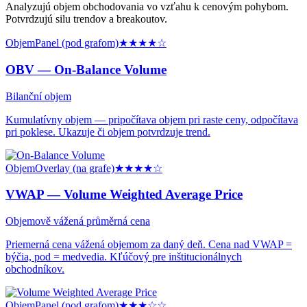
Analyzujú objem obchodovania vo vzťahu k cenovým pohybom.
Potvrdzujú silu trendov a breakoutov.
Objem
Panel (pod grafom)
★★★★
☆
OBV —
On-Balance Volume
Bilanční objem
Kumulatívny objem — pripočítava objem pri raste ceny, odpočítava
pri poklese. Ukazuje či objem potvrdzuje trend.
Objem
Overlay (na grafe)
★★★★
☆
VWAP —
Volume Weighted Average Price
Objemově vážená průměrná cena
Priemerná cena vážená objemom za daný deň. Cena nad VWAP =
býčia, pod = medvedia. Kľúčový pre inštitucionálnych
obchodníkov.
Objem
Panel (pod grafom)
★★★
☆☆