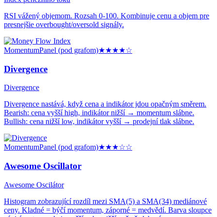
RSI vážený objemom. Rozsah 0-100. Kombinuje cenu a objem pre
presnejšie overbought/oversold signály.
Momentum
Panel (pod grafom)
★★★★
☆
Divergence
Divergence
Divergence nastává, když cena a indikátor jdou opačným směrem.
Bearish: cena vyšší high, indikátor nižší → momentum slábne.
Bullish: cena nižší low, indikátor vyšší → prodejní tlak slábne.
Momentum
Panel (pod grafom)
★★★
☆☆
Awesome Oscillator
Awesome Oscilátor
Histogram zobrazující rozdíl mezi SMA(5) a SMA(34) mediánové
ceny. Kladné = býčí momentum, záporné = medvědí. Barva sloupce