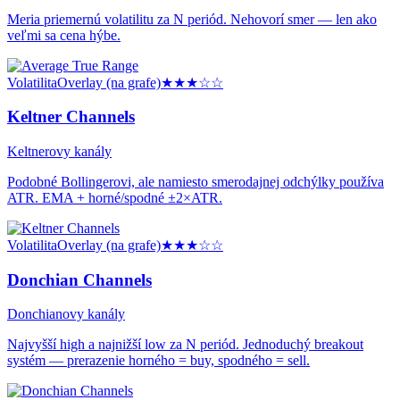
Meria priemernú volatilitu za N periód. Nehovorí smer — len ako
veľmi sa cena hýbe.
Volatilita
Overlay (na grafe)
★★★
☆☆
Keltner Channels
Keltnerovy kanály
Podobné Bollingerovi, ale namiesto smerodajnej odchýlky používa
ATR. EMA + horné/spodné ±2×ATR.
Volatilita
Overlay (na grafe)
★★★
☆☆
Donchian Channels
Donchianovy kanály
Najvyšší high a najnižší low za N periód. Jednoduchý breakout
systém — prerazenie horného = buy, spodného = sell.