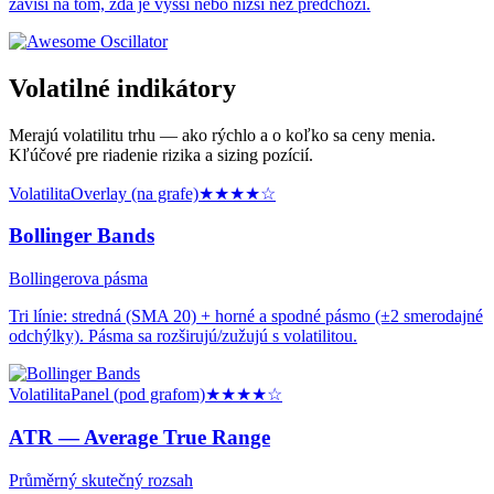
závisí na tom, zda je vyšší nebo nižší než předchozí.
Volatilné indikátory
Merajú volatilitu trhu — ako rýchlo a o koľko sa ceny menia.
Kľúčové pre riadenie rizika a sizing pozícií.
Volatilita
Overlay (na grafe)
★★★★
☆
Bollinger Bands
Bollingerova pásma
Tri línie: stredná (SMA 20) + horné a spodné pásmo (±2 smerodajné
odchýlky). Pásma sa rozširujú/zužujú s volatilitou.
Volatilita
Panel (pod grafom)
★★★★
☆
ATR —
Average True Range
Průměrný skutečný rozsah