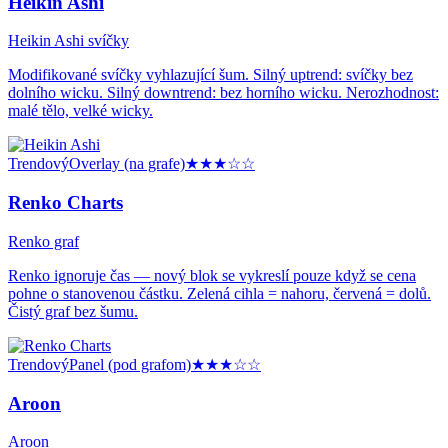
Heikin Ashi
Heikin Ashi svíčky
Modifikované svíčky vyhlazující šum. Silný uptrend: svíčky bez
dolního wicku. Silný downtrend: bez horního wicku. Nerozhodnost:
malé tělo, velké wicky.
Trendový
Overlay (na grafe)
★★★
☆☆
Renko Charts
Renko graf
Renko ignoruje čas — nový blok se vykreslí pouze když se cena
pohne o stanovenou částku. Zelená cihla = nahoru, červená = dolů.
Čistý graf bez šumu.
Trendový
Panel (pod grafom)
★★★
☆☆
Aroon
Aroon