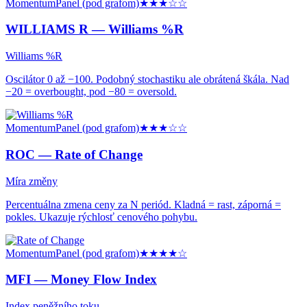
Momentum
Panel (pod grafom)
★★★
☆☆
WILLIAMS R —
Williams %R
Williams %R
Oscilátor 0 až −100. Podobný stochastiku ale obrátená škála. Nad
−20 = overbought, pod −80 = oversold.
Momentum
Panel (pod grafom)
★★★
☆☆
ROC —
Rate of Change
Míra změny
Percentuálna zmena ceny za N periód. Kladná = rast, záporná =
pokles. Ukazuje rýchlosť cenového pohybu.
Momentum
Panel (pod grafom)
★★★★
☆
MFI —
Money Flow Index
Index peněžního toku