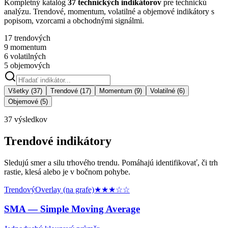
Kompletný katalóg
37 technických indikátorov
pre technickú
analýzu. Trendové, momentum, volatilné a objemové indikátory s
popisom, vzorcami a obchodnými signálmi.
17 trendových
9 momentum
6 volatilných
5 objemových
Všetky (37)
Trendové (17)
Momentum (9)
Volatilné (6)
Objemové (5)
37
výsledkov
Trendové indikátory
Sledujú smer a silu trhového trendu. Pomáhajú identifikovať, či trh
rastie, klesá alebo je v bočnom pohybe.
Trendový
Overlay (na grafe)
★★★
☆☆
SMA —
Simple Moving Average