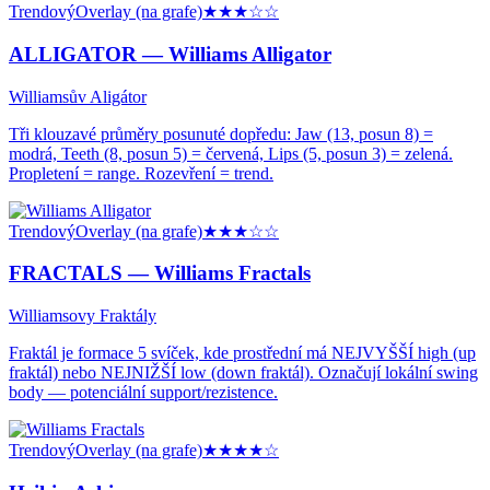
Trendový
Overlay (na grafe)
★★★
☆☆
ALLIGATOR —
Williams Alligator
Williamsův Aligátor
Tři klouzavé průměry posunuté dopředu: Jaw (13, posun 8) =
modrá, Teeth (8, posun 5) = červená, Lips (5, posun 3) = zelená.
Propletení = range. Rozevření = trend.
Trendový
Overlay (na grafe)
★★★
☆☆
FRACTALS —
Williams Fractals
Williamsovy Fraktály
Fraktál je formace 5 svíček, kde prostřední má NEJVYŠŠÍ high (up
fraktál) nebo NEJNIŽŠÍ low (down fraktál). Označují lokální swing
body — potenciální support/rezistence.
Trendový
Overlay (na grafe)
★★★★
☆