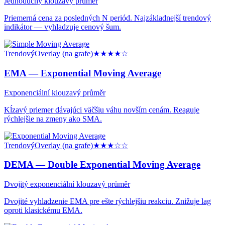
Jednoduchý klouzavý průměr
Priemerná cena za posledných N periód. Najzákladnejší trendový
indikátor — vyhladzuje cenový šum.
Trendový
Overlay (na grafe)
★★★★
☆
EMA —
Exponential Moving Average
Exponenciální klouzavý průměr
Kĺzavý priemer dávajúci väčšiu váhu novším cenám. Reaguje
rýchlejšie na zmeny ako SMA.
Trendový
Overlay (na grafe)
★★★
☆☆
DEMA —
Double Exponential Moving Average
Dvojitý exponenciální klouzavý průměr
Dvojité vyhladzenie EMA pre ešte rýchlejšiu reakciu. Znižuje lag
oproti klasickému EMA.