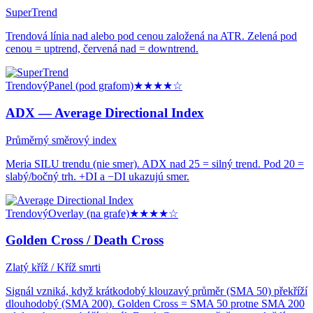
SuperTrend
Trendová línia nad alebo pod cenou založená na ATR. Zelená pod
cenou = uptrend, červená nad = downtrend.
Trendový
Panel (pod grafom)
★★★★
☆
ADX —
Average Directional Index
Průměrný směrový index
Meria SILU trendu (nie smer). ADX nad 25 = silný trend. Pod 20 =
slabý/bočný trh. +DI a −DI ukazujú smer.
Trendový
Overlay (na grafe)
★★★★
☆
Golden Cross / Death Cross
Zlatý kříž / Kříž smrti
Signál vzniká, když krátkodobý klouzavý průměr (SMA 50) překříží
dlouhodobý (SMA 200). Golden Cross = SMA 50 protne SMA 200