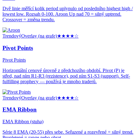
Dvě linie měřící kolik period uplynulo od posledního highest high /
lowest low. Rozsah 0-100. Aroon Up nad 70 = silný uptrend.
Crossover = změna trendu.
Trendový
Overlay (na grafe)
★★★★
☆
Pivot Points
Pivot Points
Horizontální cenové úrovně z předchozího období. Pivot (P) je
střed, nad ním R1-R3 (rezistence), pod ním S1-S3 (support). Self-
fulfilling prophecy — používá je mnoho traderů.
Trendový
Overlay (na grafe)
★★★★
☆
EMA Ribbon
EMA Ribbon (stuha)
Série 8 EMA (20-55) přes sebe. Seřazené a rozevřené = silný trend.
Propletené = range nebo obrat.