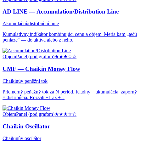
AD LINE —
Accumulation/Distribution Line
Akumulační/distribuční linie
Kumulatívny indikátor kombinujúci cenu a objem. Meria kam „tečú
peniaze" — do aktíva alebo z neho.
Objem
Panel (pod grafom)
★★★
☆☆
CMF —
Chaikin Money Flow
Chaikinův peněžní tok
Priemerný peňažný tok za N periód. Kladný = akumulácia, záporný
= distribúcia. Rozsah −1 až +1.
Objem
Panel (pod grafom)
★★★
☆☆
Chaikin Oscillator
Chaikinův oscilátor