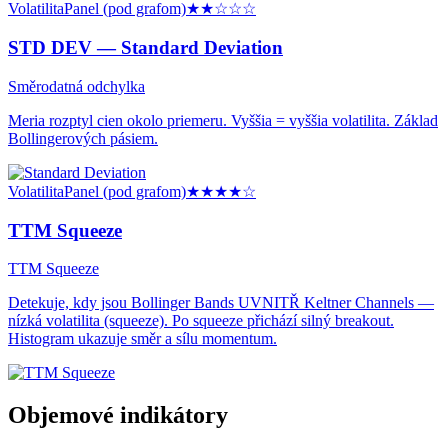
Volatilita
Panel (pod grafom)
★★
☆☆☆
STD DEV —
Standard Deviation
Směrodatná odchylka
Meria rozptyl cien okolo priemeru. Vyššia = vyššia volatilita. Základ
Bollingerových pásiem.
Volatilita
Panel (pod grafom)
★★★★
☆
TTM Squeeze
TTM Squeeze
Detekuje, kdy jsou Bollinger Bands UVNITŘ Keltner Channels —
nízká volatilita (squeeze). Po squeeze přichází silný breakout.
Histogram ukazuje směr a sílu momentum.
Objemové indikátory