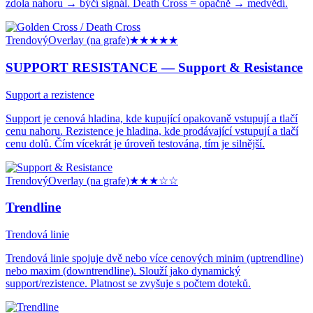
zdola nahoru → býčí signál. Death Cross = opačně → medvědí.
Trendový
Overlay (na grafe)
★★★★★
SUPPORT RESISTANCE —
Support & Resistance
Support a rezistence
Support je cenová hladina, kde kupující opakovaně vstupují a tlačí
cenu nahoru. Rezistence je hladina, kde prodávající vstupují a tlačí
cenu dolů. Čím vícekrát je úroveň testována, tím je silnější.
Trendový
Overlay (na grafe)
★★★
☆☆
Trendline
Trendová linie
Trendová linie spojuje dvě nebo více cenových minim (uptrendline)
nebo maxim (downtrendline). Slouží jako dynamický
support/rezistence. Platnost se zvyšuje s počtem doteků.