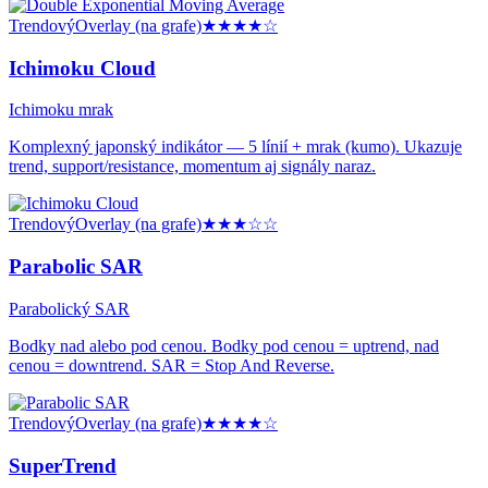
Trendový
Overlay (na grafe)
★★★★
☆
Ichimoku Cloud
Ichimoku mrak
Komplexný japonský indikátor — 5 línií + mrak (kumo). Ukazuje
trend, support/resistance, momentum aj signály naraz.
Trendový
Overlay (na grafe)
★★★
☆☆
Parabolic SAR
Parabolický SAR
Bodky nad alebo pod cenou. Bodky pod cenou = uptrend, nad
cenou = downtrend. SAR = Stop And Reverse.
Trendový
Overlay (na grafe)
★★★★
☆
SuperTrend