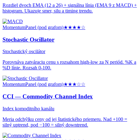
Rozdiel dvoch EMA (12 a 26) + signálna línia (EMA 9 z MACD) +
histogram. Ukazuje smer, silu a timing trendu.
Momentum
Panel (pod grafom)
★★★★
☆
Stochastic Oscillator
Stochastický oscilátor
Porovnáva zatváraciu cenu s rozsahom high-low za N periód. %K a
%D línie. Rozsah 0-100.
Momentum
Panel (pod grafom)
★★★
☆☆
CCI —
Commodity Channel Index
Index komoditního kanálu
Meria odchýlku ceny od jej štatistického priemeru. Nad +100 =
silný uptrend, pod −100 = silný downtrend.