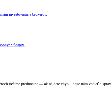
émam investovania a brokerov.
osobných údajov.
roch riešime prednostne — ak nájdete chybu, dajte nám vedieť a sprav