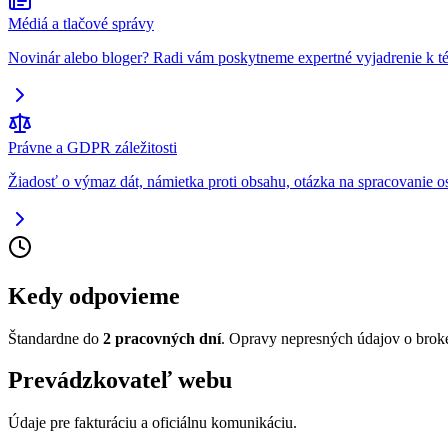
Médiá a tlačové správy
Novinár alebo bloger? Radi vám poskytneme expertné vyjadrenie k t
Právne a GDPR záležitosti
Žiadosť o výmaz dát, námietka proti obsahu, otázka na spracovanie 
Kedy odpovieme
Štandardne do
2 pracovných dní
. Opravy nepresných údajov o broke
Prevádzkovateľ webu
Údaje pre fakturáciu a oficiálnu komunikáciu.