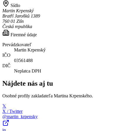
Sídlo
Martin Krpenský
Bratří Jaroňků 1389
760 01 Zlín
Česká republika
Firemné údaje
Prevádzkovateľ
Martin Krpenský
IČO
03561488
DIČ
Neplatca DPH
Nájdete nás aj tu
Osobné profily zakladateľa Martina Krpenského.
𝕏
X / Twitter
@martin_krpensky
in