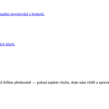
matům investování a brokerů.
ích údajů.
ů řešíme přednostně — pokud najdete chybu, dejte nám vědět a zpravid