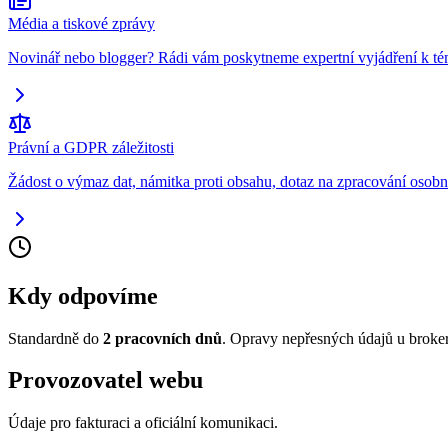
Média a tiskové zprávy
Novinář nebo blogger? Rádi vám poskytneme expertní vyjádření k té
Právní a GDPR záležitosti
Žádost o výmaz dat, námitka proti obsahu, dotaz na zpracování osobn
Kdy odpovíme
Standardně do
2 pracovních dnů
. Opravy nepřesných údajů u broker
Provozovatel webu
Údaje pro fakturaci a oficiální komunikaci.