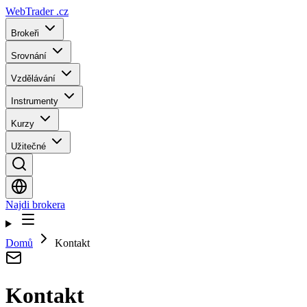
WebTrader
.cz
Brokeři
Srovnání
Vzdělávání
Instrumenty
Kurzy
Užitečné
Najdi brokera
Domů
Kontakt
Kontakt