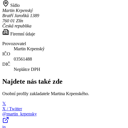
Sídlo
Martin Krpenský
Bratří Jaroňků 1389
760 01 Zlín
Česká republika
Firemní údaje
Provozovatel
Martin Krpenský
IČO
03561488
DIČ
Neplátce DPH
Najdete nás také zde
Osobní profily zakladatele Martina Krpenského.
𝕏
X / Twitter
@martin_krpensky
in