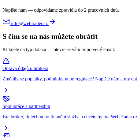
Napište nám — odpovídáme zpravidla do 2 pracovních dnů.
info@webtrader.cz
S čím se na nás můžete obrátit
Klikněte na typ dotazu — otevře se vám připravený email.
Oprava údajů u brokera
Změnily se poplatky, podmínky nebo regulace? Napište nám a my dat
Spolupráce a partnership
Jste broker, fintech nebo finanční služba a chcete být na WebTrader.