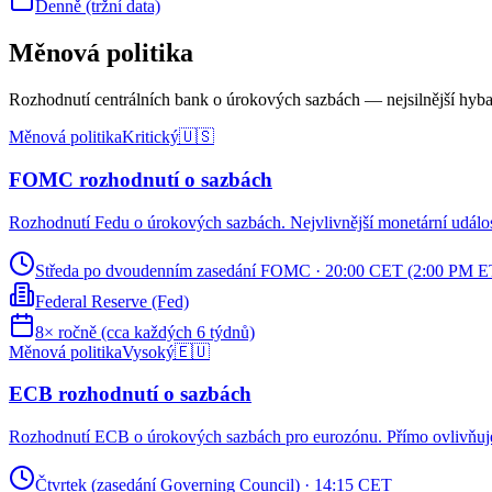
Denně (tržní data)
Měnová politika
Rozhodnutí centrálních bank o úrokových sazbách — nejsilnější hybat
Měnová politika
Kritický
🇺🇸
FOMC rozhodnutí o sazbách
Rozhodnutí Fedu o úrokových sazbách. Nejvlivnější monetární událos
Středa po dvoudenním zasedání FOMC
·
20:00 CET (2:00 PM E
Federal Reserve (Fed)
8× ročně (cca každých 6 týdnů)
Měnová politika
Vysoký
🇪🇺
ECB rozhodnutí o sazbách
Rozhodnutí ECB o úrokových sazbách pro eurozónu. Přímo ovlivňuj
Čtvrtek (zasedání Governing Council)
·
14:15 CET