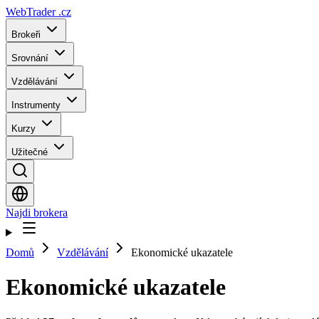
WebTrader
.cz
Brokeři
Srovnání
Vzdělávání
Instrumenty
Kurzy
Užitečné
Najdi brokera
Domů
Vzdělávání
Ekonomické ukazatele
Ekonomické ukazatele