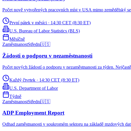
Počet nově vytvořených pracovních míst v USA mimo zemědělský sekt
První pátek v měsíci
·
14:30 CET (8:30 ET)
U.S. Bureau of Labor Statistics (BLS)
Měsíčně
Zaměstnanost
Střední
🇺🇸
Žádosti o podporu v nezaměstnanosti
Počet nových žádostí o podporu v nezaměstnanosti za týden. Nejčas
Každý čtvrtek
·
14:30 CET (8:30 ET)
U.S. Department of Labor
Týdně
Zaměstnanost
Střední
🇺🇸
ADP Employment Report
Odhad zaměstnanosti v soukromém sektoru na základě mzdových dat