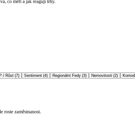
á, co měří a jak reagují trhy.
 / Růst
(
7
)
Sentiment
(
4
)
Regionální Fedy
(
3
)
Nemovitosti
(
2
)
Komodi
le roste zaměstnanost.