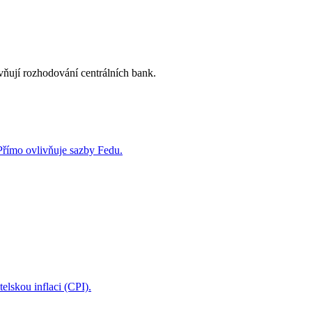
vňují rozhodování centrálních bank.
Přímo ovlivňuje sazby Fedu.
elskou inflaci (CPI).