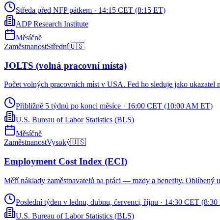
Středa před NFP pátkem
·
14:15 CET (8:15 ET)
ADP Research Institute
Měsíčně
Zaměstnanost
Střední
🇺🇸
JOLTS (volná pracovní místa)
Počet volných pracovních míst v USA. Fed ho sleduje jako ukazatel na
Přibližně 5 týdnů po konci měsíce
·
16:00 CET (10:00 AM ET)
U.S. Bureau of Labor Statistics (BLS)
Měsíčně
Zaměstnanost
Vysoký
🇺🇸
Employment Cost Index (ECI)
Měří náklady zaměstnavatelů na práci — mzdy a benefity. Oblíbený u
Poslední týden v lednu, dubnu, červenci, říjnu
·
14:30 CET (8:30
U.S. Bureau of Labor Statistics (BLS)