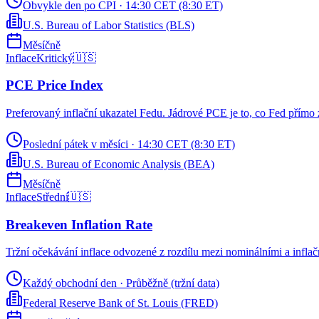
Obvykle den po CPI
·
14:30 CET (8:30 ET)
U.S. Bureau of Labor Statistics (BLS)
Měsíčně
Inflace
Kritický
🇺🇸
PCE Price Index
Preferovaný inflační ukazatel Fedu. Jádrové PCE je to, co Fed přímo
Poslední pátek v měsíci
·
14:30 CET (8:30 ET)
U.S. Bureau of Economic Analysis (BEA)
Měsíčně
Inflace
Střední
🇺🇸
Breakeven Inflation Rate
Tržní očekávání inflace odvozené z rozdílu mezi nominálními a infla
Každý obchodní den
·
Průběžně (tržní data)
Federal Reserve Bank of St. Louis (FRED)