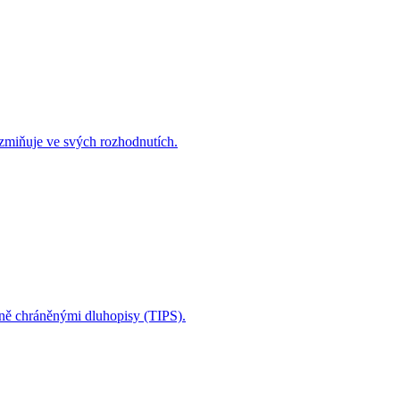
 zmiňuje ve svých rozhodnutích.
čně chráněnými dluhopisy (TIPS).