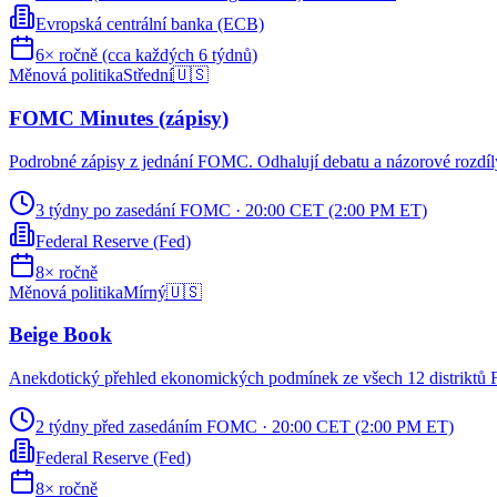
Evropská centrální banka (ECB)
6× ročně (cca každých 6 týdnů)
Měnová politika
Střední
🇺🇸
FOMC Minutes (zápisy)
Podrobné zápisy z jednání FOMC. Odhalují debatu a názorové rozdíl
3 týdny po zasedání FOMC
·
20:00 CET (2:00 PM ET)
Federal Reserve (Fed)
8× ročně
Měnová politika
Mírný
🇺🇸
Beige Book
Anekdotický přehled ekonomických podmínek ze všech 12 distriktů Fed
2 týdny před zasedáním FOMC
·
20:00 CET (2:00 PM ET)
Federal Reserve (Fed)
8× ročně