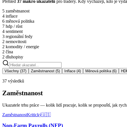
Přehled
37 makro ukazatelů
pro tradery. Kdy vycházejí, kdo je vydáv
5 zaměstnanost
4 inflace
6 měnová politika
7 hdp / růst
4 sentiment
3 regionální fedy
2 nemovitosti
2 komodity / energie
2 čína
2 dluhopisy
Všechny
(
37
)
Zaměstnanost
(
5
)
Inflace
(
4
)
Měnová politika
(
6
)
HDP
37
výsledků
Zaměstnanost
Ukazatele trhu práce — kolik lidí pracuje, kolik se propouští, jak rych
Zaměstnanost
Kritický
🇺🇸
Non-Farm Payrolls (NFP)