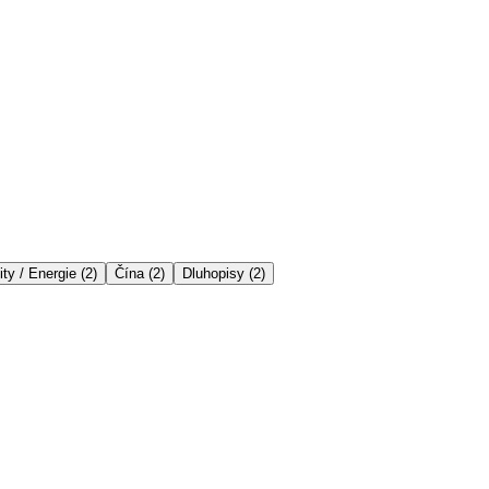
ty / Energie
(
2
)
Čína
(
2
)
Dluhopisy
(
2
)