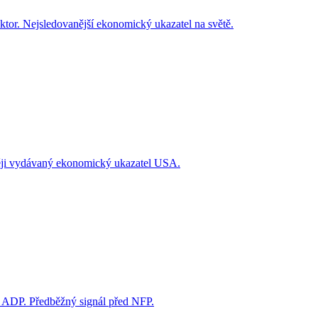
or. Nejsledovanější ekonomický ukazatel na světě.
těji vydávaný ekonomický ukazatel USA.
 ADP. Předběžný signál před NFP.