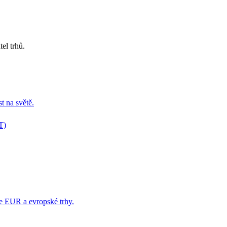
el trhů.
t na světě.
T)
e EUR a evropské trhy.