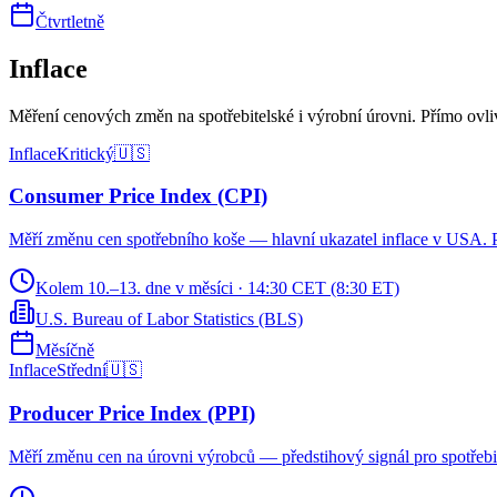
Čtvrtletně
Inflace
Měření cenových změn na spotřebitelské i výrobní úrovni. Přímo ovli
Inflace
Kritický
🇺🇸
Consumer Price Index (CPI)
Měří změnu cen spotřebního koše — hlavní ukazatel inflace v USA. 
Kolem 10.–13. dne v měsíci
·
14:30 CET (8:30 ET)
U.S. Bureau of Labor Statistics (BLS)
Měsíčně
Inflace
Střední
🇺🇸
Producer Price Index (PPI)
Měří změnu cen na úrovni výrobců — předstihový signál pro spotřebit