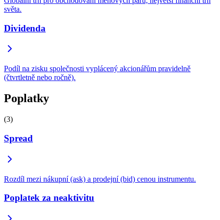
Globální trh pro obchodování měnových párů, největší finanční trh
světa.
Dividenda
Podíl na zisku společnosti vyplácený akcionářům pravidelně
(čtvrtletně nebo ročně).
Poplatky
(3)
Spread
Rozdíl mezi nákupní (ask) a prodejní (bid) cenou instrumentu.
Poplatek za neaktivitu