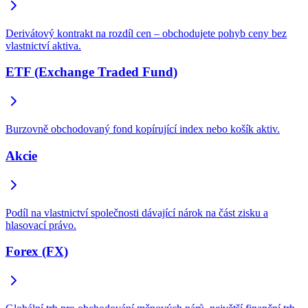
Derivátový kontrakt na rozdíl cen – obchodujete pohyb ceny bez
vlastnictví aktiva.
ETF (Exchange Traded Fund)
Burzovně obchodovaný fond kopírující index nebo košík aktiv.
Akcie
Podíl na vlastnictví společnosti dávající nárok na část zisku a
hlasovací právo.
Forex (FX)