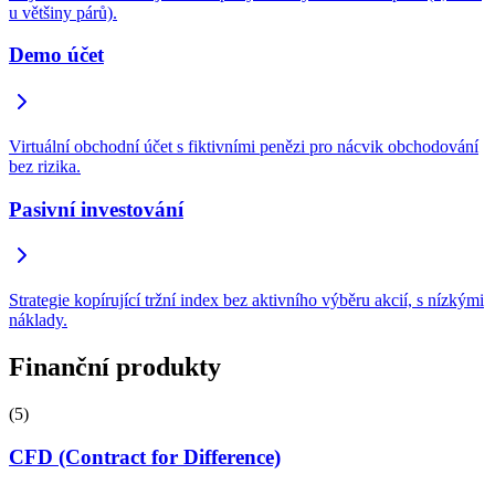
u většiny párů).
Demo účet
Virtuální obchodní účet s fiktivními penězi pro nácvik obchodování
bez rizika.
Pasivní investování
Strategie kopírující tržní index bez aktivního výběru akcií, s nízkými
náklady.
Finanční produkty
(5)
CFD (Contract for Difference)