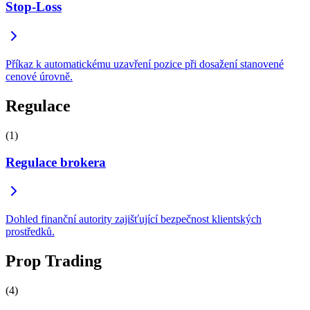
Stop-Loss
Příkaz k automatickému uzavření pozice při dosažení stanovené
cenové úrovně.
Regulace
(1)
Regulace brokera
Dohled finanční autority zajišťující bezpečnost klientských
prostředků.
Prop Trading
(4)