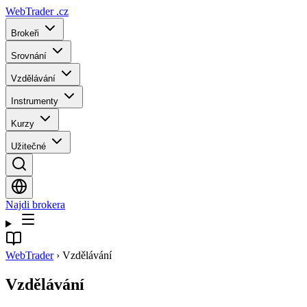
WebTrader
.cz
Brokeři
Srovnání
Vzdělávání
Instrumenty
Kurzy
Užitečné
Najdi brokera
WebTrader
›
Vzdělávání
Vzdělávání