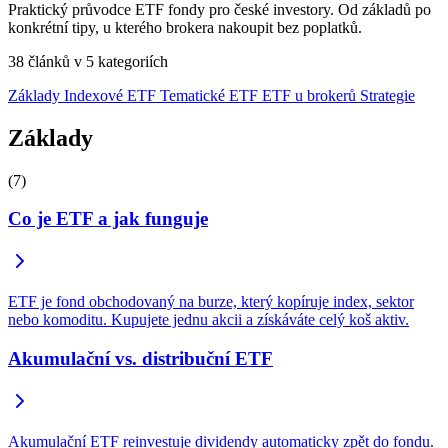
Praktický průvodce ETF fondy pro české investory. Od základů po
konkrétní tipy, u kterého brokera nakoupit bez poplatků.
38 článků v 5 kategoriích
Základy
Indexové ETF
Tematické ETF
ETF u brokerů
Strategie
Základy
(7)
Co je ETF a jak funguje
ETF je fond obchodovaný na burze, který kopíruje index, sektor
nebo komoditu. Kupujete jednu akcii a získáváte celý koš aktiv.
Akumulační vs. distribuční ETF
Akumulační ETF reinvestuje dividendy automaticky zpět do fondu.