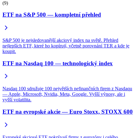
(9)
ETF na S&P 500 — kompletní přehled
S&P 500 je nejsledovanější akciový index na světě. Přehled
nejlepších ETF, které ho kopírují, včetně porovnání TER a kde je
koupit.
ETF na Nasdaq 100 — technologický index
Nasdaq 100 sdružuje 100 největších nefinančních firem z Nasdaqu
— Apple, Microsoft, Nvidia, Meta, Google. Vyšší výnosy, ale i
vyšší volatilita.
ETF na evropské akcie — Euro Stoxx, STOXX 600
Evropské akciové ETF pokrývají firmy z eurozóny i celého