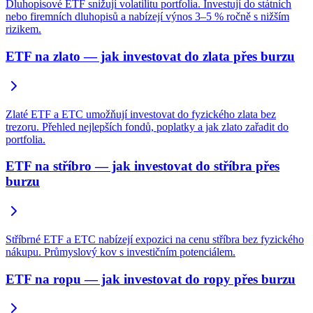
Dluhopisové ETF snižují volatilitu portfolia. Investují do státních
nebo firemních dluhopisů a nabízejí výnos 3–5 % ročně s nižším
rizikem.
ETF na zlato — jak investovat do zlata přes burzu
Zlaté ETF a ETC umožňují investovat do fyzického zlata bez
trezoru. Přehled nejlepších fondů, poplatky a jak zlato zařadit do
portfolia.
ETF na stříbro — jak investovat do stříbra přes
burzu
Stříbrné ETF a ETC nabízejí expozici na cenu stříbra bez fyzického
nákupu. Průmyslový kov s investičním potenciálem.
ETF na ropu — jak investovat do ropy přes burzu