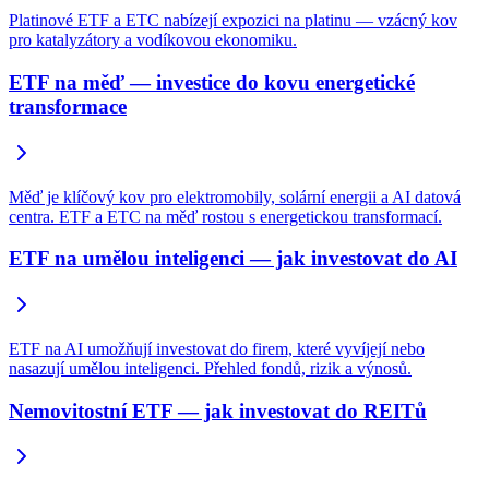
Platinové ETF a ETC nabízejí expozici na platinu — vzácný kov
pro katalyzátory a vodíkovou ekonomiku.
ETF na měď — investice do kovu energetické
transformace
Měď je klíčový kov pro elektromobily, solární energii a AI datová
centra. ETF a ETC na měď rostou s energetickou transformací.
ETF na umělou inteligenci — jak investovat do AI
ETF na AI umožňují investovat do firem, které vyvíjejí nebo
nasazují umělou inteligenci. Přehled fondů, rizik a výnosů.
Nemovitostní ETF — jak investovat do REITů