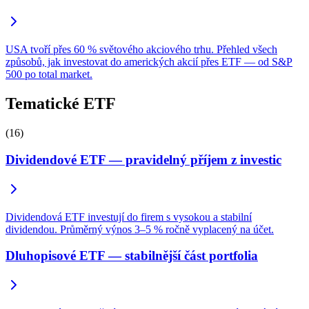
USA tvoří přes 60 % světového akciového trhu. Přehled všech
způsobů, jak investovat do amerických akcií přes ETF — od S&P
500 po total market.
Tematické ETF
(16)
Dividendové ETF — pravidelný příjem z investic
Dividendová ETF investují do firem s vysokou a stabilní
dividendou. Průměrný výnos 3–5 % ročně vyplacený na účet.
Dluhopisové ETF — stabilnější část portfolia