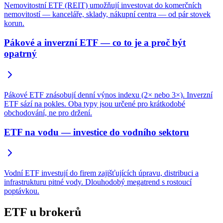
Nemovitostní ETF (REIT) umožňují investovat do komerčních
nemovitostí — kanceláře, sklady, nákupní centra — od pár stovek
korun.
Pákové a inverzní ETF — co to je a proč být
opatrný
Pákové ETF znásobují denní výnos indexu (2× nebo 3×). Inverzní
ETF sází na pokles. Oba typy jsou určené pro krátkodobé
obchodování, ne pro držení.
ETF na vodu — investice do vodního sektoru
Vodní ETF investují do firem zajišťujících úpravu, distribuci a
infrastrukturu pitné vody. Dlouhodobý megatrend s rostoucí
poptávkou.
ETF u brokerů