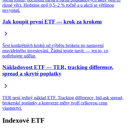
různé věci. Hedging stojí 0,5–2 % ročně a u akcií se většinou
nevyplatí.
Jak koupit první ETF — krok za krokem
Šest konkrétních kroků od výběru brokera po nastavení
pravidelného investování. Žádná teorie navíc — jen to, co
potřebujete udělat.
Nákladovost ETF — TER, tracking difference,
spread a skryté poplatky
TER není jediný náklad ETF. Tracking difference, bid-ask spread,
brokerské poplatky a konverze měny tvoří celkovou cenu
vlastnictví.
Indexové ETF