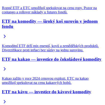
Ropné ETF a ETC umožňují spekulovat na cenu ropy. Pozor na
contango a rollover náklady u futures fondů.
ETF na komodity — široký koš surovin v jednom
fondu
Komoditní ETF drží mix energií, kovů a zemědělských produktů.
Diverzifikace proti inflaci bez sázky na jednu surovinu.
ETF na kakao — investice do čokoládové komodity
Kakao zažilo v roce 2024 cenovou explozi. ETC na kakao
umožňují spekulovat na cenu kakaových bobů.
ETF na kávu — investice do kávové komodity