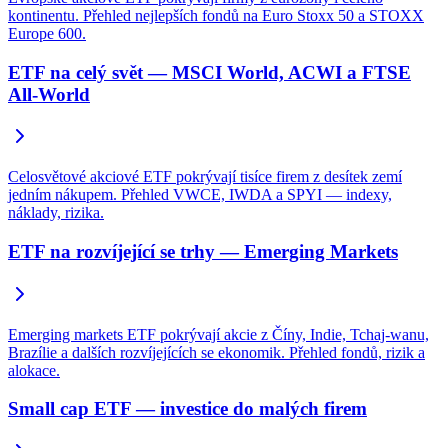
kontinentu. Přehled nejlepších fondů na Euro Stoxx 50 a STOXX
Europe 600.
ETF na celý svět — MSCI World, ACWI a FTSE
All-World
Celosvětové akciové ETF pokrývají tisíce firem z desítek zemí
jedním nákupem. Přehled VWCE, IWDA a SPYI — indexy,
náklady, rizika.
ETF na rozvíjející se trhy — Emerging Markets
Emerging markets ETF pokrývají akcie z Číny, Indie, Tchaj-wanu,
Brazílie a dalších rozvíjejících se ekonomik. Přehled fondů, rizik a
alokace.
Small cap ETF — investice do malých firem