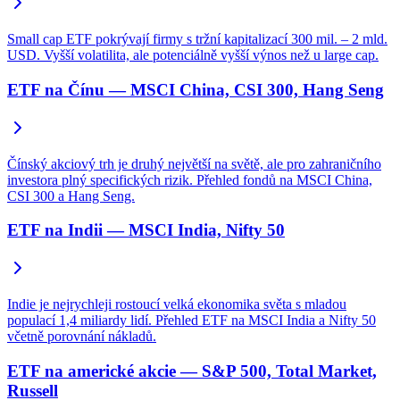
Small cap ETF pokrývají firmy s tržní kapitalizací 300 mil. – 2 mld.
USD. Vyšší volatilita, ale potenciálně vyšší výnos než u large cap.
ETF na Čínu — MSCI China, CSI 300, Hang Seng
Čínský akciový trh je druhý největší na světě, ale pro zahraničního
investora plný specifických rizik. Přehled fondů na MSCI China,
CSI 300 a Hang Seng.
ETF na Indii — MSCI India, Nifty 50
Indie je nejrychleji rostoucí velká ekonomika světa s mladou
populací 1,4 miliardy lidí. Přehled ETF na MSCI India a Nifty 50
včetně porovnání nákladů.
ETF na americké akcie — S&P 500, Total Market,
Russell