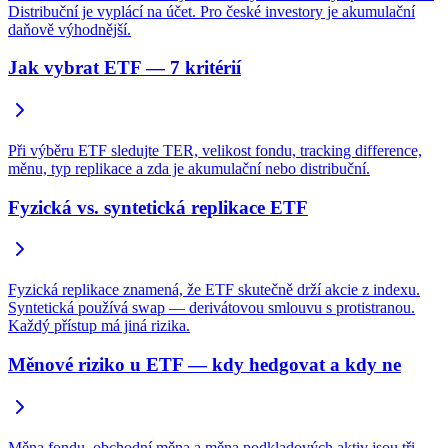
Distribuční je vyplácí na účet. Pro české investory je akumulační
daňově výhodnější.
Jak vybrat ETF — 7 kritérií
Při výběru ETF sledujte TER, velikost fondu, tracking difference,
měnu, typ replikace a zda je akumulační nebo distribuční.
Fyzická vs. syntetická replikace ETF
Fyzická replikace znamená, že ETF skutečně drží akcie z indexu.
Syntetická používá swap — derivátovou smlouvu s protistranou.
Každý přístup má jiná rizika.
Měnové riziko u ETF — kdy hedgovat a kdy ne
Měna fondu, obchodní měna a měna podkladových aktiv jsou tři