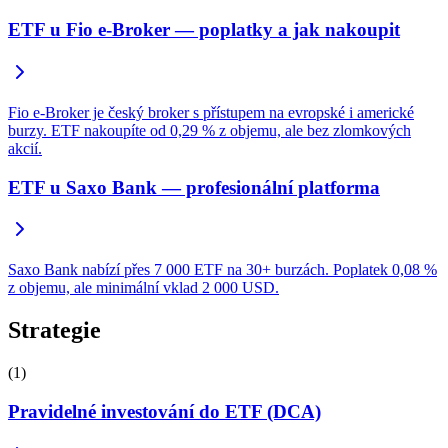
ETF u Fio e-Broker — poplatky a jak nakoupit
Fio e-Broker je český broker s přístupem na evropské i americké
burzy. ETF nakoupíte od 0,29 % z objemu, ale bez zlomkových
akcií.
ETF u Saxo Bank — profesionální platforma
Saxo Bank nabízí přes 7 000 ETF na 30+ burzách. Poplatek 0,08 %
z objemu, ale minimální vklad 2 000 USD.
Strategie
(1)
Pravidelné investování do ETF (DCA)