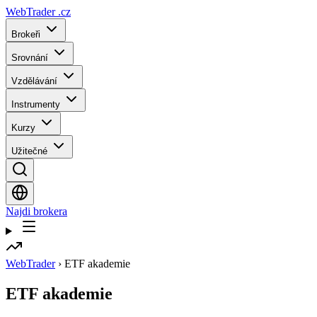
WebTrader
.cz
Brokeři
Srovnání
Vzdělávání
Instrumenty
Kurzy
Užitečné
Najdi brokera
WebTrader
›
ETF akademie
ETF akademie