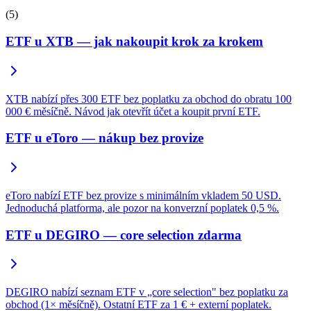
(5)
ETF u XTB — jak nakoupit krok za krokem
XTB nabízí přes 300 ETF bez poplatku za obchod do obratu 100
000 € měsíčně. Návod jak otevřít účet a koupit první ETF.
ETF u eToro — nákup bez provize
eToro nabízí ETF bez provize s minimálním vkladem 50 USD.
Jednoduchá platforma, ale pozor na konverzní poplatek 0,5 %.
ETF u DEGIRO — core selection zdarma
DEGIRO nabízí seznam ETF v „core selection" bez poplatku za
obchod (1× měsíčně). Ostatní ETF za 1 € + externí poplatek.