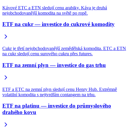
Kávové ETC a ETN sledují cenu arabiky. Káva je druhá
nejobchodovanější komodita na světě po ropě.
ETF na cukr — investice do cukrové komodity
Cukr je třetí nejobchodovanější zemědělská komodita. ETC a ETN
na cukr sledují cenu surového cukru přes futures.
ETF na zemní plyn — investice do gas trhu
ETF a ETC na zemní plyn sledují cenu Henry Hub. Extrémně
volatilní komodita s nejtvrdším contangem na trhu.
ETF na platinu — investice do průmyslového
drahého kovu