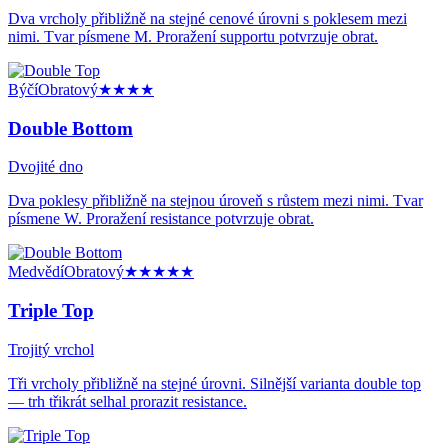
Dva vrcholy přibližně na stejné cenové úrovni s poklesem mezi
nimi. Tvar písmene M. Proražení supportu potvrzuje obrat.
Býčí
Obratový
★★★★
Double Bottom
Dvojité dno
Dva poklesy přibližně na stejnou úroveň s růstem mezi nimi. Tvar
písmene W. Proražení resistance potvrzuje obrat.
Medvědí
Obratový
★★★★★
Triple Top
Trojitý vrchol
Tři vrcholy přibližně na stejné úrovni. Silnější varianta double top
— trh třikrát selhal prorazit resistance.