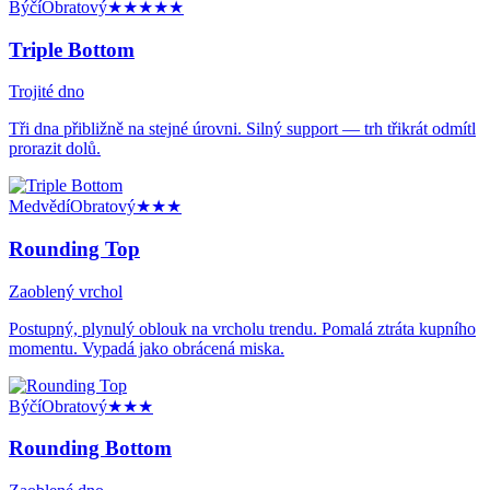
Býčí
Obratový
★★★★★
Triple Bottom
Trojité dno
Tři dna přibližně na stejné úrovni. Silný support — trh třikrát odmítl
prorazit dolů.
Medvědí
Obratový
★★★
Rounding Top
Zaoblený vrchol
Postupný, plynulý oblouk na vrcholu trendu. Pomalá ztráta kupního
momentu. Vypadá jako obrácená miska.
Býčí
Obratový
★★★
Rounding Bottom