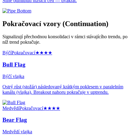
Silné odmítnutí nižších cen — dvakrát.
Pokračovací vzory (Continuation)
Signalizují přechodnou konsolidaci v rámci stávajícího trendu, po
níž trend pokračuje.
Býčí
Pokračovací
★★★★
Bull Flag
Býčí vlajka
Ostrý růst (stožár) následovaný krátkým poklesem v paralelním
kanálu (vlajka). Breakout nahoru pokračuje v uptrendu.
Medvědí
Pokračovací
★★★★
Bear Flag
Medvědí vlajka