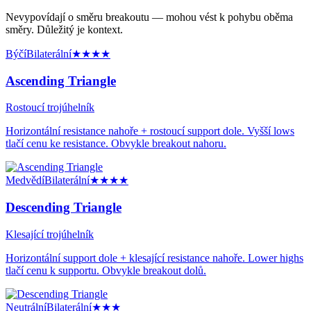
Nevypovídají o směru breakoutu — mohou vést k pohybu oběma
směry. Důležitý je kontext.
Býčí
Bilaterální
★★★★
Ascending Triangle
Rostoucí trojúhelník
Horizontální resistance nahoře + rostoucí support dole. Vyšší lows
tlačí cenu ke resistance. Obvykle breakout nahoru.
Medvědí
Bilaterální
★★★★
Descending Triangle
Klesající trojúhelník
Horizontální support dole + klesající resistance nahoře. Lower highs
tlačí cenu k supportu. Obvykle breakout dolů.
Neutrální
Bilaterální
★★★