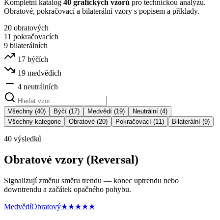
Kompletní katalog
40 grafických vzorů
pro technickou analýzu.
Obratové, pokračovací a bilaterální vzory s popisem a příklady.
20 obratových
11 pokračovacích
9 bilaterálních
17 býčích
19 medvědích
4 neutrálních
Všechny (40)
Býčí (17)
Medvědí (19)
Neutrální (4)
Všechny kategorie
Obratové (20)
Pokračovací (11)
Bilaterální (9)
40
výsledků
Obratové vzory (Reversal)
Signalizují změnu směru trendu — konec uptrendu nebo
downtrendu a začátek opačného pohybu.
Medvědí
Obratový
★★★★★