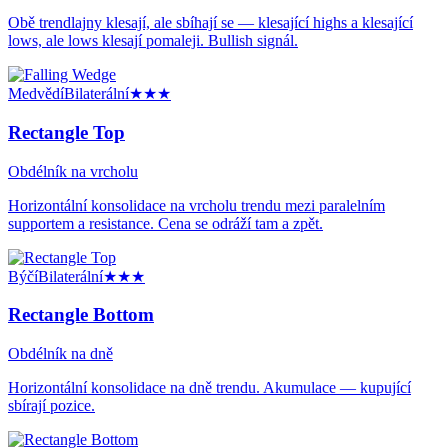
Obě trendlajny klesají, ale sbíhají se — klesající highs a klesající
lows, ale lows klesají pomaleji. Bullish signál.
Medvědí
Bilaterální
★★★
Rectangle Top
Obdélník na vrcholu
Horizontální konsolidace na vrcholu trendu mezi paralelním
supportem a resistance. Cena se odráží tam a zpět.
Býčí
Bilaterální
★★★
Rectangle Bottom
Obdélník na dně
Horizontální konsolidace na dně trendu. Akumulace — kupující
sbírají pozice.