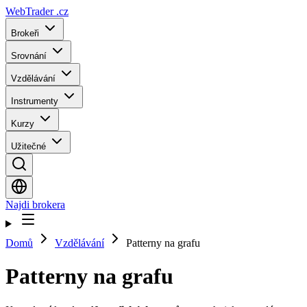
WebTrader
.cz
Brokeři
Srovnání
Vzdělávání
Instrumenty
Kurzy
Užitečné
Najdi brokera
Domů
Vzdělávání
Patterny na grafu
Patterny na grafu