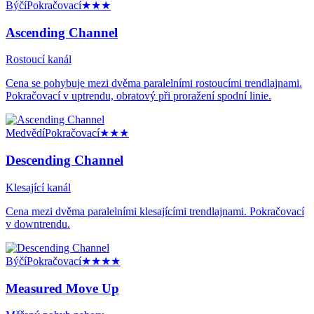
Býčí
Pokračovací
★★★
Ascending Channel
Rostoucí kanál
Cena se pohybuje mezi dvěma paralelními rostoucími trendlajnami.
Pokračovací v uptrendu, obratový při proražení spodní linie.
Medvědí
Pokračovací
★★★
Descending Channel
Klesající kanál
Cena mezi dvěma paralelními klesajícími trendlajnami. Pokračovací
v downtrendu.
Býčí
Pokračovací
★★★★
Measured Move Up