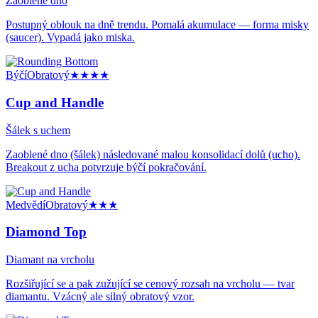
Zaoblené dno
Postupný oblouk na dně trendu. Pomalá akumulace — forma misky
(saucer). Vypadá jako miska.
Býčí
Obratový
★★★★
Cup and Handle
Šálek s uchem
Zaoblené dno (šálek) následované malou konsolidací dolů (ucho).
Breakout z ucha potvrzuje býčí pokračování.
Medvědí
Obratový
★★★
Diamond Top
Diamant na vrcholu
Rozšiřující se a pak zužující se cenový rozsah na vrcholu — tvar
diamantu. Vzácný ale silný obratový vzor.