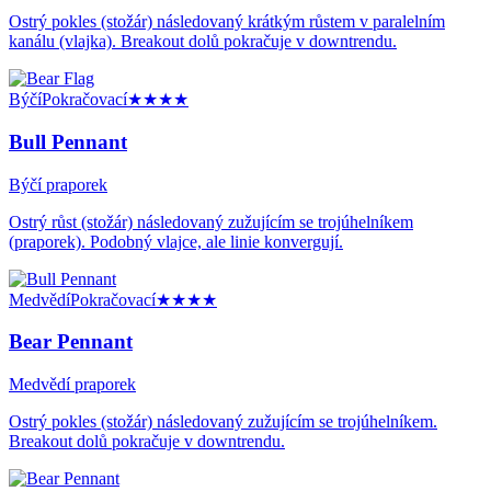
Ostrý pokles (stožár) následovaný krátkým růstem v paralelním
kanálu (vlajka). Breakout dolů pokračuje v downtrendu.
Býčí
Pokračovací
★★★★
Bull Pennant
Býčí praporek
Ostrý růst (stožár) následovaný zužujícím se trojúhelníkem
(praporek). Podobný vlajce, ale linie konvergují.
Medvědí
Pokračovací
★★★★
Bear Pennant
Medvědí praporek
Ostrý pokles (stožár) následovaný zužujícím se trojúhelníkem.
Breakout dolů pokračuje v downtrendu.