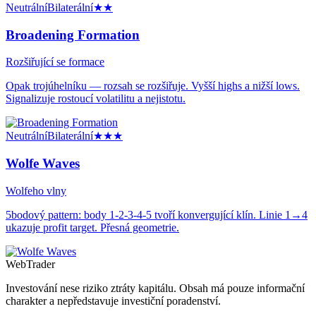
Neutrální
Bilaterální
★★
Broadening Formation
Rozšiřující se formace
Opak trojúhelníku — rozsah se rozšiřuje. Vyšší highs a nižší lows.
Signalizuje rostoucí volatilitu a nejistotu.
Neutrální
Bilaterální
★★★
Wolfe Waves
Wolfeho vlny
5bodový pattern: body 1-2-3-4-5 tvoří konvergující klín. Linie 1→4
ukazuje profit target. Přesná geometrie.
Web
Trader
Investování nese riziko ztráty kapitálu. Obsah má pouze informační
charakter a nepředstavuje investiční poradenství.