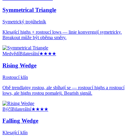
Symmetrical Triangle
Symetrický trojúhelník
Klesající highs + rostoucí lows — linie konvergují symetricky.
Breakout může být oběma směry.
Medvědí
Bilaterální
★★★★
Rising Wedge
Rostoucí klín
Obě trendlajny rostou, ale sbíhají se — rostoucí highs a rostoucí
lows, ale highs rostou pomaleji. Bearish signál.
Býčí
Bilaterální
★★★★
Falling Wedge
Klesající klín