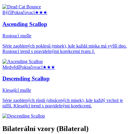
Býčí
Pokračovací
★★★
Ascending Scallop
Rostoucí mušle
Série zaoblených poklesů (misek), kde každá miska má vyšší dno.
Rostoucí trend s pravidelnými korekcemi tvaru J.
Medvědí
Pokračovací
★★★
Descending Scallop
Klesající mušle
Série zaoblených růstů (obrácených misek), kde každý vrchol je
nižší. Klesající trend s pravidelnými korekcemi.
Bilaterální vzory (Bilateral)