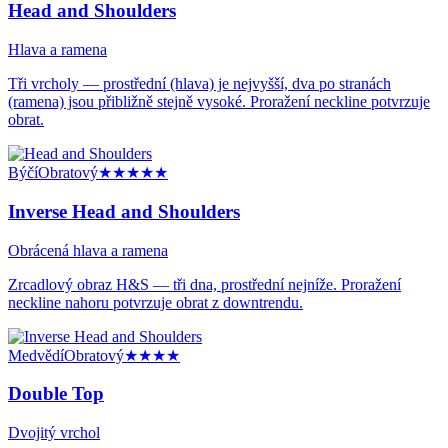
Head and Shoulders
Hlava a ramena
Tři vrcholy — prostřední (hlava) je nejvyšší, dva po stranách
(ramena) jsou přibližně stejně vysoké. Proražení neckline potvrzuje
obrat.
Býčí
Obratový
★★★★★
Inverse Head and Shoulders
Obrácená hlava a ramena
Zrcadlový obraz H&S — tři dna, prostřední nejníže. Proražení
neckline nahoru potvrzuje obrat z downtrendu.
Medvědí
Obratový
★★★★
Double Top
Dvojitý vrchol