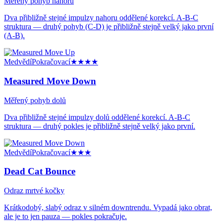
Měřený pohyb nahoru
Dva přibližně stejné impulzy nahoru oddělené korekcí. A-B-C
struktura — druhý pohyb (C-D) je přibližně stejně velký jako první
(A-B).
Medvědí
Pokračovací
★★★★
Measured Move Down
Měřený pohyb dolů
Dva přibližně stejné impulzy dolů oddělené korekcí. A-B-C
struktura — druhý pokles je přibližně stejně velký jako první.
Medvědí
Pokračovací
★★★
Dead Cat Bounce
Odraz mrtvé kočky
Krátkodobý, slabý odraz v silném downtrendu. Vypadá jako obrat,
ale je to jen pauza — pokles pokračuje.