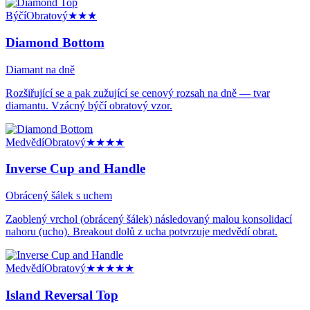
Býčí
Obratový
★★★
Diamond Bottom
Diamant na dně
Rozšiřující se a pak zužující se cenový rozsah na dně — tvar
diamantu. Vzácný býčí obratový vzor.
Medvědí
Obratový
★★★★
Inverse Cup and Handle
Obrácený šálek s uchem
Zaoblený vrchol (obrácený šálek) následovaný malou konsolidací
nahoru (ucho). Breakout dolů z ucha potvrzuje medvědí obrat.
Medvědí
Obratový
★★★★★
Island Reversal Top