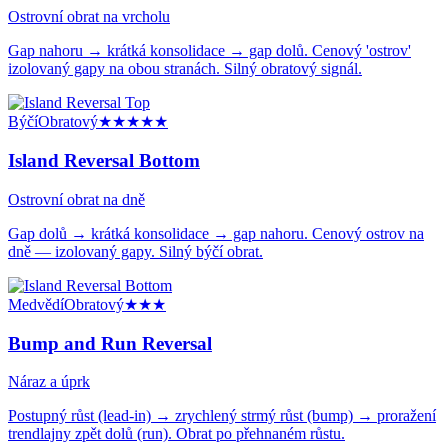
Ostrovní obrat na vrcholu
Gap nahoru → krátká konsolidace → gap dolů. Cenový 'ostrov'
izolovaný gapy na obou stranách. Silný obratový signál.
Býčí
Obratový
★★★★★
Island Reversal Bottom
Ostrovní obrat na dně
Gap dolů → krátká konsolidace → gap nahoru. Cenový ostrov na
dně — izolovaný gapy. Silný býčí obrat.
Medvědí
Obratový
★★★
Bump and Run Reversal
Náraz a úprk
Postupný růst (lead-in) → zrychlený strmý růst (bump) → proražení
trendlajny zpět dolů (run). Obrat po přehnaném růstu.