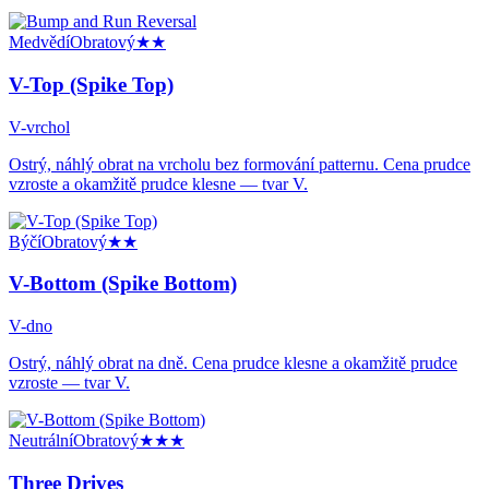
Medvědí
Obratový
★★
V-Top (Spike Top)
V-vrchol
Ostrý, náhlý obrat na vrcholu bez formování patternu. Cena prudce
vzroste a okamžitě prudce klesne — tvar V.
Býčí
Obratový
★★
V-Bottom (Spike Bottom)
V-dno
Ostrý, náhlý obrat na dně. Cena prudce klesne a okamžitě prudce
vzroste — tvar V.
Neutrální
Obratový
★★★
Three Drives