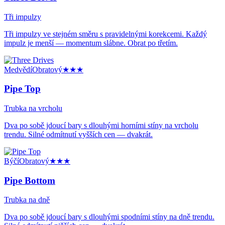
Tři impulzy
Tři impulzy ve stejném směru s pravidelnými korekcemi. Každý
impulz je menší — momentum slábne. Obrat po třetím.
Medvědí
Obratový
★★★
Pipe Top
Trubka na vrcholu
Dva po sobě jdoucí bary s dlouhými horními stíny na vrcholu
trendu. Silné odmítnutí vyšších cen — dvakrát.
Býčí
Obratový
★★★
Pipe Bottom
Trubka na dně
Dva po sobě jdoucí bary s dlouhými spodními stíny na dně trendu.