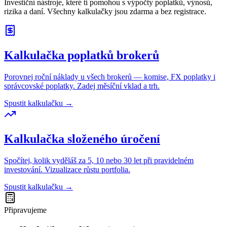
Investiční nástroje, které ti pomohou s výpočty poplatků, výnosů,
rizika a daní. Všechny kalkulačky jsou zdarma a bez registrace.
Kalkulačka poplatků brokerů
Porovnej roční náklady u všech brokerů — komise, FX poplatky i
správcovské poplatky. Zadej měsíční vklad a trh.
Spustit kalkulačku →
Kalkulačka složeného úročení
Spočítej, kolik vyděláš za 5, 10 nebo 30 let při pravidelném
investování. Vizualizace růstu portfolia.
Spustit kalkulačku →
Připravujeme