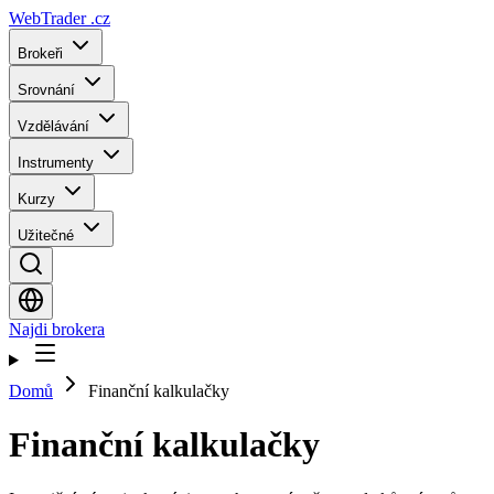
WebTrader
.cz
Brokeři
Srovnání
Vzdělávání
Instrumenty
Kurzy
Užitečné
Najdi brokera
Domů
Finanční kalkulačky
Finanční kalkulačky