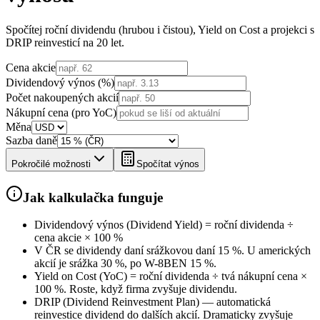
Spočítej roční dividendu (hrubou i čistou), Yield on Cost a projekci s
DRIP reinvesticí na 20 let.
Cena akcie
Dividendový výnos (%)
Počet nakoupených akcií
Nákupní cena (pro YoC)
Měna
Sazba daně
Pokročilé možnosti
Spočítat výnos
Jak kalkulačka funguje
Dividendový výnos (Dividend Yield) = roční dividenda ÷
cena akcie × 100 %
V ČR se dividendy daní srážkovou daní 15 %. U amerických
akcií je srážka 30 %, po W-8BEN 15 %.
Yield on Cost (YoC) = roční dividenda ÷ tvá nákupní cena ×
100 %. Roste, když firma zvyšuje dividendu.
DRIP (Dividend Reinvestment Plan) — automatická
reinvestice dividend do dalších akcií. Dramaticky zvyšuje