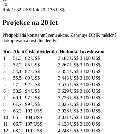
20
Rok
1:
82 US$
Rok
20
:
136 US$
Projekce na 20 let
Předpokládá konstantní cenu akcie. Zahrnuje DRIP, měsíční
dokupování a růst dividendy.
Rok
Akcií
Čistá dividenda
Hodnota
Investováno
1
51,3
82 US$
3 182 US$
3 100 US$
2
52,7
85 US$
3 267 US$
3 100 US$
3
54,1
87 US$
3 354 US$
3 100 US$
4
55,5
89 US$
3 443 US$
3 100 US$
5
57
92 US$
3 535 US$
3 100 US$
6
58,5
94 US$
3 629 US$
3 100 US$
7
60,1
97 US$
3 726 US$
3 100 US$
8
61,7
99 US$
3 825 US$
3 100 US$
9
63,3
102 US$
3 926 US$
3 100 US$
10
65
104 US$
4 031 US$
3 100 US$
11
66,7
107 US$
4 138 US$
3 100 US$
12
68,5
110 US$
4 248 US$
3 100 US$