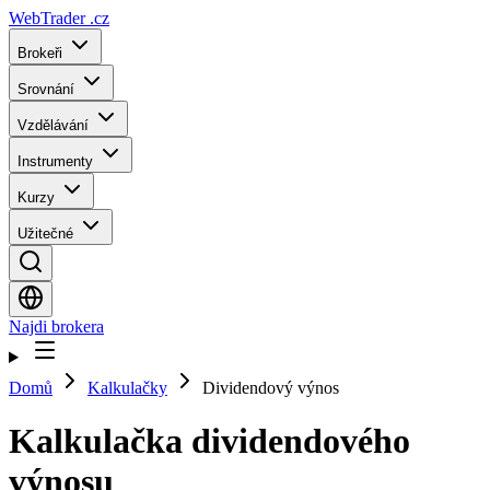
WebTrader
.cz
Brokeři
Srovnání
Vzdělávání
Instrumenty
Kurzy
Užitečné
Najdi brokera
Domů
Kalkulačky
Dividendový výnos
Kalkulačka dividendového
výnosu