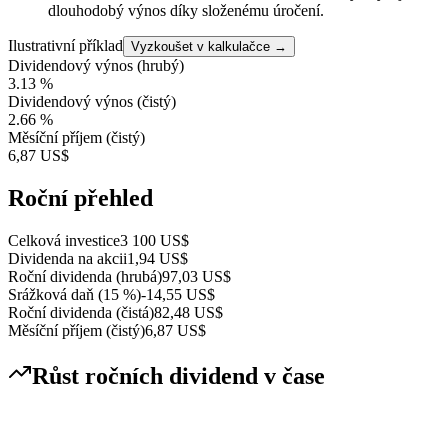
dlouhodobý výnos díky složenému úročení.
Ilustrativní příklad
Vyzkoušet v kalkulačce →
Dividendový výnos (hrubý)
3.13
%
Dividendový výnos (čistý)
2.66
%
Měsíční příjem (čistý)
6,87 US$
Roční přehled
Celková investice
3 100 US$
Dividenda na akcii
1,94 US$
Roční dividenda (hrubá)
97,03 US$
Srážková daň
(
15
%)
-
14,55 US$
Roční dividenda (čistá)
82,48 US$
Měsíční příjem (čistý)
6,87 US$
Růst ročních dividend v čase