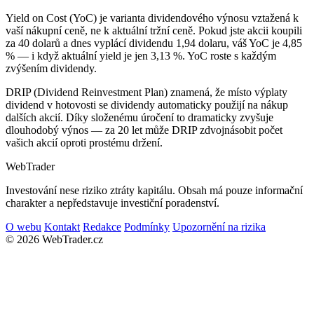
Yield on Cost (YoC) je varianta dividendového výnosu vztažená k
vaší nákupní ceně, ne k aktuální tržní ceně. Pokud jste akcii koupili
za 40 dolarů a dnes vyplácí dividendu 1,94 dolaru, váš YoC je 4,85
% — i když aktuální yield je jen 3,13 %. YoC roste s každým
zvýšením dividendy.
DRIP (Dividend Reinvestment Plan) znamená, že místo výplaty
dividend v hotovosti se dividendy automaticky použijí na nákup
dalších akcií. Díky složenému úročení to dramaticky zvyšuje
dlouhodobý výnos — za 20 let může DRIP zdvojnásobit počet
vašich akcií oproti prostému držení.
Web
Trader
Investování nese riziko ztráty kapitálu. Obsah má pouze informační
charakter a nepředstavuje investiční poradenství.
O webu
Kontakt
Redakce
Podmínky
Upozornění na rizika
© 2026 WebTrader.cz