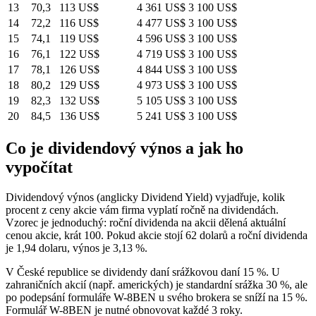
13
70,3
113 US$
4 361 US$
3 100 US$
14
72,2
116 US$
4 477 US$
3 100 US$
15
74,1
119 US$
4 596 US$
3 100 US$
16
76,1
122 US$
4 719 US$
3 100 US$
17
78,1
126 US$
4 844 US$
3 100 US$
18
80,2
129 US$
4 973 US$
3 100 US$
19
82,3
132 US$
5 105 US$
3 100 US$
20
84,5
136 US$
5 241 US$
3 100 US$
Co je dividendový výnos a jak ho
vypočítat
Dividendový výnos (anglicky Dividend Yield) vyjadřuje, kolik
procent z ceny akcie vám firma vyplatí ročně na dividendách.
Vzorec je jednoduchý: roční dividenda na akcii dělená aktuální
cenou akcie, krát 100. Pokud akcie stojí 62 dolarů a roční dividenda
je 1,94 dolaru, výnos je 3,13 %.
V České republice se dividendy daní srážkovou daní 15 %. U
zahraničních akcií (např. amerických) je standardní srážka 30 %, ale
po podepsání formuláře W-8BEN u svého brokera se sníží na 15 %.
Formulář W-8BEN je nutné obnovovat každé 3 roky.