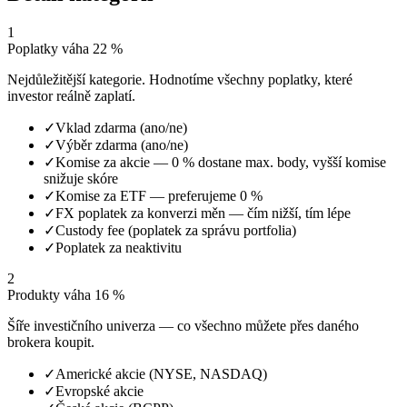
1
Poplatky
váha 22 %
Nejdůležitější kategorie. Hodnotíme všechny poplatky, které
investor reálně zaplatí.
✓
Vklad zdarma (ano/ne)
✓
Výběr zdarma (ano/ne)
✓
Komise za akcie — 0 % dostane max. body, vyšší komise
snižuje skóre
✓
Komise za ETF — preferujeme 0 %
✓
FX poplatek za konverzi měn — čím nižší, tím lépe
✓
Custody fee (poplatek za správu portfolia)
✓
Poplatek za neaktivitu
2
Produkty
váha 16 %
Šíře investičního univerza — co všechno můžete přes daného
brokera koupit.
✓
Americké akcie (NYSE, NASDAQ)
✓
Evropské akcie