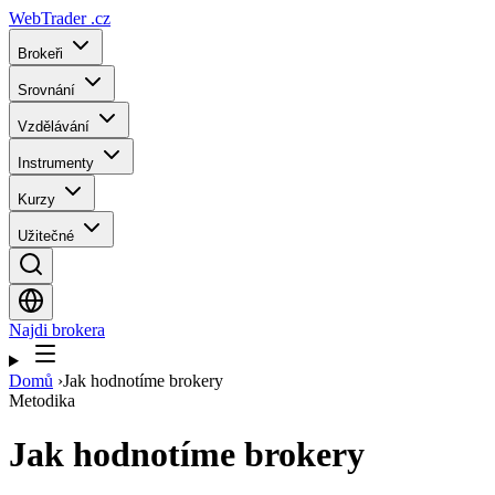
WebTrader
.cz
Brokeři
Srovnání
Vzdělávání
Instrumenty
Kurzy
Užitečné
Najdi brokera
Domů
›
Jak hodnotíme brokery
Metodika
Jak hodnotíme brokery