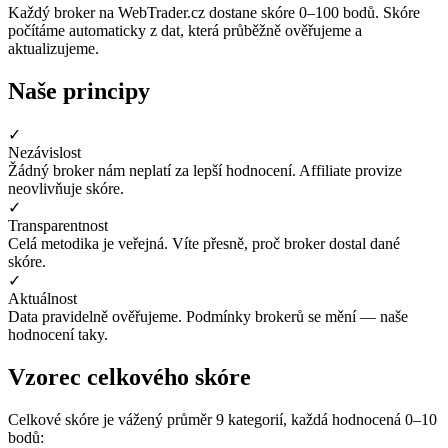
Každý broker na WebTrader.cz dostane skóre 0–100 bodů. Skóre
počítáme automaticky z dat, která průběžně ověřujeme a
aktualizujeme.
Naše principy
✓
Nezávislost
Žádný broker nám neplatí za lepší hodnocení. Affiliate provize
neovlivňuje skóre.
✓
Transparentnost
Celá metodika je veřejná. Víte přesně, proč broker dostal dané
skóre.
✓
Aktuálnost
Data pravidelně ověřujeme. Podmínky brokerů se mění — naše
hodnocení taky.
Vzorec celkového skóre
Celkové skóre je vážený průměr 9 kategorií, každá hodnocená 0–10
bodů: