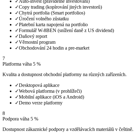
✓
Auto-invest (pravidelné investování)
✓
Copy trading (kopírování jiných investorů)
✓
Chytrá portfolia (Smart portfolios)
✓
Úročení volného zůstatku
✓
Platební karta napojená na portfolio
✓
Formulář W-8BEN (snížení daně z US dividend)
✓
Daňový report
✓
Věrnostní program
✓
Obchodování 24 hodin a pre-market
7
Platforma
váha 5 %
Kvalita a dostupnost obchodní platformy na různých zařízeních.
✓
Desktopová aplikace
✓
Webová platforma (v prohlížeči)
✓
Mobilní aplikace (iOS a Android)
✓
Demo verze platformy
8
Podpora
váha 5 %
Dostupnost zákaznické podpory a vzdělávacích materiálů v češtině.