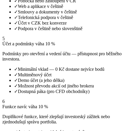
✓
Pobočka nebo zastoupení v ČR
✓
Web a aplikace v češtině
✓
Smlouvy a dokumenty v češtině
✓
Telefonická podpora v češtině
✓
Účet v CZK bez konverze
✓
Podpora v češtině nebo slovenštině
5
Účet a podmínky
váha 10 %
Podmínky pro otevření a vedení účtu — přístupnost pro běžného
investora.
✓
Minimální vklad — 0 Kč dostane nejvíce bodů
✓
Multiměnový účet
✓
Demo účet (a jeho délka)
✓
Možnost převodu akcií od jiného brokera
✓
Dostupná páka (pro CFD obchodníky)
6
Funkce navíc
váha 10 %
Doplňkové funkce, které zlepšují investorský zážitek nebo
zjednodušují správu portfolia.