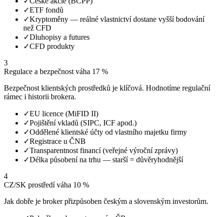
✓
České akcie (BCPP)
✓
ETF fondů
✓
Kryptoměny — reálné vlastnictví dostane vyšší bodování
než CFD
✓
Dluhopisy a futures
✓
CFD produkty
3
Regulace a bezpečnost
váha 17 %
Bezpečnost klientských prostředků je klíčová. Hodnotíme regulační
rámec i historii brokera.
✓
EU licence (MiFID II)
✓
Pojištění vkladů (SIPC, ICF apod.)
✓
Oddělené klientské účty od vlastního majetku firmy
✓
Registrace u ČNB
✓
Transparentnost financí (veřejné výroční zprávy)
✓
Délka působení na trhu — starší = důvěryhodnější
4
CZ/SK prostředí
váha 10 %
Jak dobře je broker přizpůsoben českým a slovenským investorům.