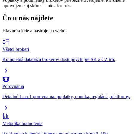
Poplatky a podmienky brokerov priebežne overujeme. Pri zmene
upravujeme aj skóre — nie až o rok.
Čo u nás nájdete
Hlavné sekcie a nástroje na webe.
Všetci brokeri
Kompletná databáza brokerov dostupných pre SK a CZ trh.
Porovnania
Detailné 1-na-1 porovnania: poplatky, ponuka, regulácia, platformy.
Metodika hodnotenia
9 vážených kategórií, transparentný vzorec skóre 0–100.