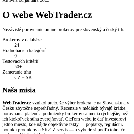
Aktívna od januára 2025
O webe WebTrader.cz
Nezávislé porovnanie online brokerov pre slovenský a český trh.
Brokerov v databáze
24
Hodnotiacich kategórií
9
Testovacích kritérií
50+
Zameranie trhu
CZ + SK
Naša misia
WebTrader.cz
vznikol preto, že výber brokera je na Slovensku a v
Česku zbytočne neprehľadný. Recenzie v médiách bývajú krátke,
porovnania platené a podmienky brokerov sa menia rýchlejšie, než
ich ktokoľvek stíha zverejňovať. Cieľom webu je dať investorovi
jedno miesto, kde nájde objektívne fakty — poplatky, reguláciu,
ponuku produktov a SK/CZ servis — a vyberie si podľa toho, čo