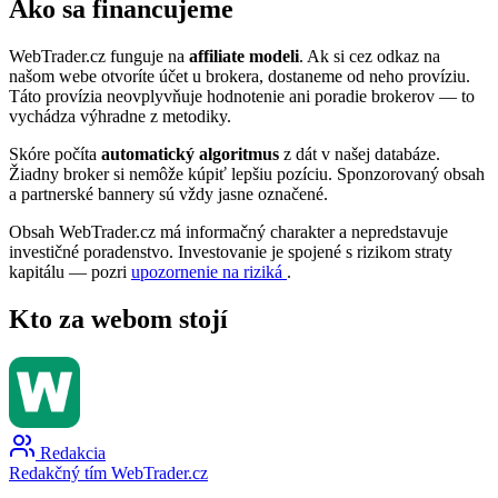
Ako sa financujeme
WebTrader.cz funguje na
affiliate modeli
. Ak si cez odkaz na
našom webe otvoríte účet u brokera, dostaneme od neho províziu.
Táto provízia neovplyvňuje hodnotenie ani poradie brokerov — to
vychádza výhradne z metodiky.
Skóre počíta
automatický algoritmus
z dát v našej databáze.
Žiadny broker si nemôže kúpiť lepšiu pozíciu. Sponzorovaný obsah
a partnerské bannery sú vždy jasne označené.
Obsah WebTrader.cz má informačný charakter a nepredstavuje
investičné poradenstvo. Investovanie je spojené s rizikom straty
kapitálu — pozri
upozornenie na riziká
.
Kto za webom stojí
Redakcia
Redakčný tím WebTrader.cz