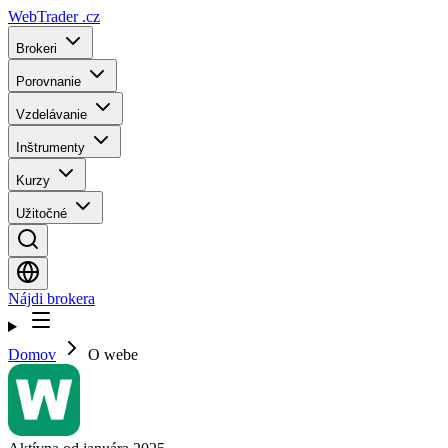
WebTrader
.cz
Brokeri
Porovnanie
Vzdelávanie
Inštrumenty
Kurzy
Užitočné
Nájdi brokera
Domov
O webe