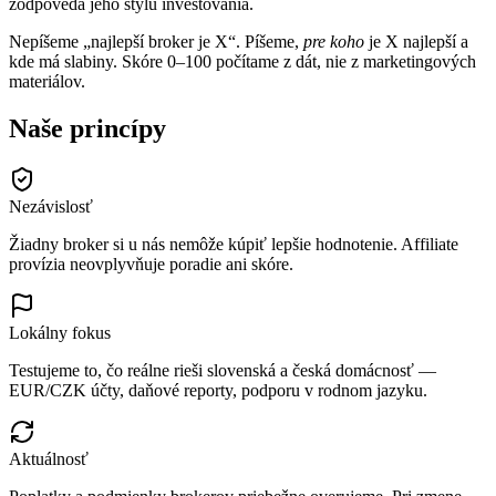
zodpovedá jeho štýlu investovania.
Nepíšeme „najlepší broker je X“. Píšeme,
pre koho
je X najlepší a
kde má slabiny. Skóre 0–100 počítame z dát, nie z marketingových
materiálov.
Naše princípy
Nezávislosť
Žiadny broker si u nás nemôže kúpiť lepšie hodnotenie. Affiliate
provízia neovplyvňuje poradie ani skóre.
Lokálny fokus
Testujeme to, čo reálne rieši slovenská a česká domácnosť —
EUR/CZK účty, daňové reporty, podporu v rodnom jazyku.
Aktuálnosť