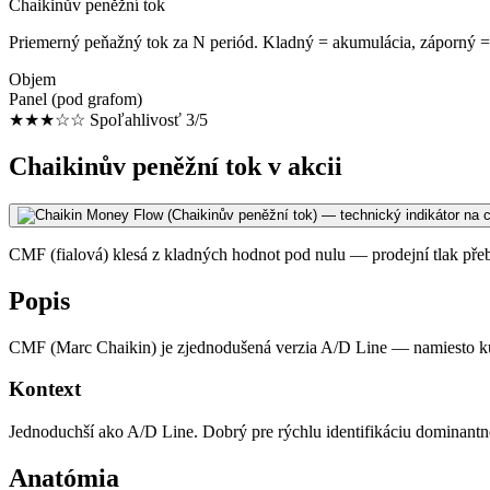
Chaikinův peněžní tok
Priemerný peňažný tok za N periód. Kladný = akumulácia, záporný = 
Objem
Panel (pod grafom)
★★★☆☆
Spoľahlivosť 3/5
Chaikinův peněžní tok v akcii
CMF (fialová) klesá z kladných hodnot pod nulu — prodejní tlak přebírá
Popis
CMF (Marc Chaikin) je zjednodušená verzia A/D Line — namiesto ku
Kontext
Jednoduchší ako A/D Line. Dobrý pre rýchlu identifikáciu dominantn
Anatómia