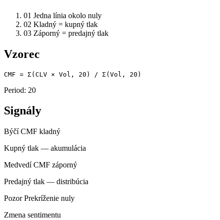
01
Jedna línia okolo nuly
02
Kladný = kupný tlak
03
Záporný = predajný tlak
Vzorec
CMF = Σ(CLV × Vol, 20) / Σ(Vol, 20)
Period: 20
Signály
Býčí
CMF kladný
Kupný tlak — akumulácia
Medvedí
CMF záporný
Predajný tlak — distribúcia
Pozor
Prekríženie nuly
Zmena sentimentu