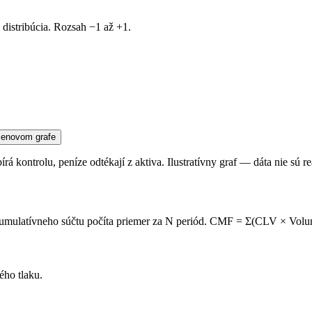
distribúcia. Rozsah −1 až +1.
 kontrolu, peníze odtékají z aktiva. Ilustratívny graf — dáta nie sú re
mulatívneho súčtu počíta priemer za N periód. CMF = Σ(CLV × Volume
ého tlaku.