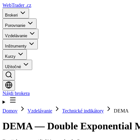
WebTrader
.cz
Brokeri
Porovnanie
Vzdelávanie
Inštrumenty
Kurzy
Užitočné
Nájdi brokera
Domov
Vzdelávanie
Technické indikátory
DEMA
DEMA — Double Exponential M