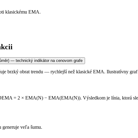
proti klasickému EMA.
kcii
brzký obrat trendu — rychlejší než klasické EMA. Ilustratívny graf —
EMA = 2 × EMA(N) − EMA(EMA(N)). Výsledkom je línia, ktorá sleduje
u generuje veľa šumu.