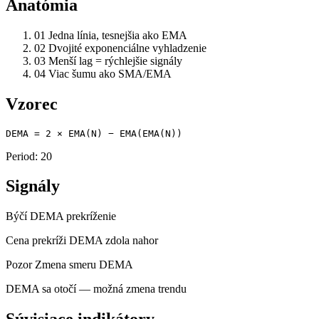
Anatómia
01
Jedna línia, tesnejšia ako EMA
02
Dvojité exponenciálne vyhladzenie
03
Menší lag = rýchlejšie signály
04
Viac šumu ako SMA/EMA
Vzorec
DEMA = 2 × EMA(N) − EMA(EMA(N))
Period: 20
Signály
Býčí
DEMA prekríženie
Cena prekríži DEMA zdola nahor
Pozor
Zmena smeru DEMA
DEMA sa otočí — možná zmena trendu