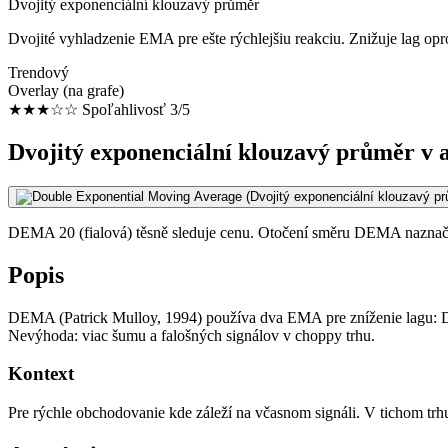
Dvojitý exponenciální klouzavý průměr
Dvojité vyhladzenie EMA pre ešte rýchlejšiu reakciu. Znižuje lag o
Trendový
Overlay (na grafe)
★★★☆☆
Spoľahlivosť 3/5
Dvojitý exponenciální klouzavý průměr v a
DEMA 20 (fialová) těsně sleduje cenu. Otočení směru DEMA naznačuje 
Popis
DEMA (Patrick Mulloy, 1994) používa dva EMA pre zníženie lagu: D
Nevýhoda: viac šumu a falošných signálov v choppy trhu.
Kontext
Pre rýchle obchodovanie kde záleží na včasnom signáli. V tichom trh