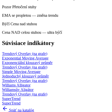
Pozor
Přetočení stuhy
EMA se propletou — změna trendu
Býčí
Cena nad stuhou
Cena NAD celou stuhou — ultra býčí
Súvisiace indikátory
Trendový
Overlay (na grafe)
Exponential Moving Average
Exponenciální klouzavý průměr
Trendový
Overlay (na grafe)
Simple Moving Average
Jednoduchý klouzavý průměr
Trendový
Overlay (na grafe)
Williams Alligator
Williamsův Aligátor
Trendový
Overlay (na grafe)
SuperTrend
SuperTrend
Späť na katalóg