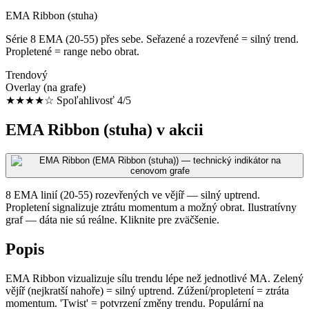
EMA Ribbon (stuha)
Série 8 EMA (20-55) přes sebe. Seřazené a rozevřené = silný trend.
Propletené = range nebo obrat.
Trendový
Overlay (na grafe)
★★★★☆
Spoľahlivosť 4/5
EMA Ribbon (stuha) v akcii
8 EMA linií (20-55) rozevřených ve vějíř — silný uptrend.
Propletení signalizuje ztrátu momentum a možný obrat. Ilustratívny
graf — dáta nie sú reálne. Kliknite pre zväčšenie.
Popis
EMA Ribbon vizualizuje sílu trendu lépe než jednotlivé MA. Zelený
vějíř (nejkratší nahoře) = silný uptrend. Zúžení/propletení = ztráta
momentum. 'Twist' = potvrzení změny trendu. Populární na