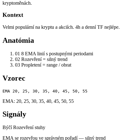
kryptoměnách.
Kontext
Velmi populární na kryptu a akciích. 4h a denní TF nejlépe.
Anatómia
01
8 EMA linií s postupnými periodami
02
Rozevření = silný trend
03
Propletení = range / obrat
Vzorec
EMA 20, 25, 30, 35, 40, 45, 50, 55
EMA: 20, 25, 30, 35, 40, 45, 50, 55
Signály
Býčí
Rozevření stuhy
EMA se rozevřou ve správném pořadí — silný trend