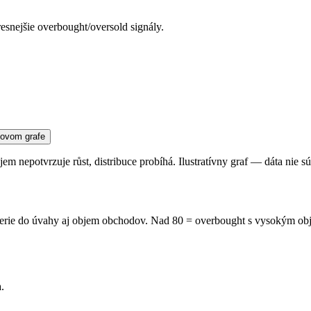
nejšie overbought/oversold signály.
 nepotvrzuje růst, distribuce probíhá. Ilustratívny graf — dáta nie sú 
rie do úvahy aj objem obchodov. Nad 80 = overbought s vysokým obje
.