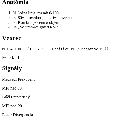
Anatómia
01
Jedna línia, rozsah 0-100
02
80+ = overbought, 20− = oversold
03
Kombinuje cenu a objem
04
„Volume-weighted RSI"
Vzorec
MFI = 100 − (100 / (1 + Positive MF / Negative MF))
Period: 14
Signály
Medvedí
Prekúpený
MFI nad 80
Býčí
Prepredaný
MFI pod 20
Pozor
Divergencia