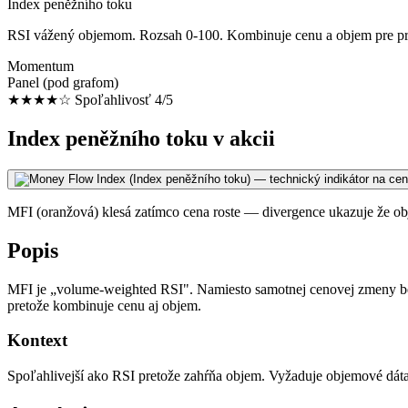
Index peněžního toku
RSI vážený objemom. Rozsah 0-100. Kombinuje cenu a objem pre pres
Momentum
Panel (pod grafom)
★★★★☆
Spoľahlivosť 4/5
Index peněžního toku v akcii
MFI (oranžová) klesá zatímco cena roste — divergence ukazuje že objem
Popis
MFI je „volume-weighted RSI". Namiesto samotnej cenovej zmeny be
pretože kombinuje cenu aj objem.
Kontext
Spoľahlivejší ako RSI pretože zahŕňa objem. Vyžaduje objemové dáta