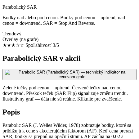
Parabolický SAR
Bodky nad alebo pod cenou. Bodky pod cenou = uptrend, nad
cenou = downtrend. SAR = Stop And Reverse.
Trendový
Overlay (na grafe)
★★★☆☆
Spoľahlivosť 3/5
Parabolický SAR v akcii
Zelené tečky pod cenou = uptrend. Červené tečky nad cenou =
downtrend. Přeskok teček (SAR Flip) signalizuje změnu trendu.
Ilustratívny graf — dáta nie sú reálne. Kliknite pre zväčšenie.
Popis
Parabolic SAR (J. Welles Wilder, 1978) zobrazuje bodky, ktoré sa
približujú k cene s akcelerujúcim faktorom (AF). Keď cena prerazí
SAR, bodky sa prepnú na opačnú stranu. AF začína na 0.02 a