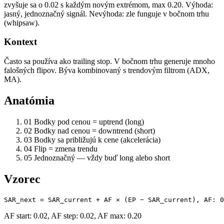
zvyšuje sa o 0.02 s každým novým extrémom, max 0.20. Výhoda:
jasný, jednoznačný signál. Nevýhoda: zle funguje v bočnom trhu
(whipsaw).
Kontext
Často sa používa ako trailing stop. V bočnom trhu generuje mnoho
falošných flipov. Býva kombinovaný s trendovým filtrom (ADX,
MA).
Anatómia
01
Bodky pod cenou = uptrend (long)
02
Bodky nad cenou = downtrend (short)
03
Bodky sa približujú k cene (akcelerácia)
04
Flip = zmena trendu
05
Jednoznačný — vždy buď long alebo short
Vzorec
SAR_next = SAR_current + AF × (EP − SAR_current), AF: 0
AF start: 0.02, AF step: 0.02, AF max: 0.20