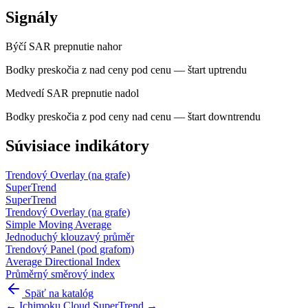
Signály
Býčí
SAR prepnutie nahor
Bodky preskočia z nad ceny pod cenu — štart uptrendu
Medvedí
SAR prepnutie nadol
Bodky preskočia z pod ceny nad cenu — štart downtrendu
Súvisiace indikátory
Trendový
Overlay (na grafe)
SuperTrend
SuperTrend
Trendový
Overlay (na grafe)
Simple Moving Average
Jednoduchý klouzavý průměr
Trendový
Panel (pod grafom)
Average Directional Index
Průměrný směrový index
Späť na katalóg
← Ichimoku Cloud
SuperTrend →