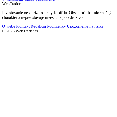
Web
Trader
Investovanie nesie riziko straty kapitálu. Obsah má iba informačný
charakter a nepredstavuje investičné poradenstvo.
O webe
Kontakt
Redakcia
Podmienky
Upozornenie na riziká
© 2026 WebTrader.cz