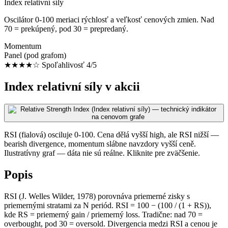
Index relativní síly
Oscilátor 0-100 meriaci rýchlosť a veľkosť cenových zmien. Nad
70 = prekúpený, pod 30 = prepredaný.
Momentum
Panel (pod grafom)
★★★★☆
Spoľahlivosť 4/5
Index relativní síly v akcii
RSI (fialová) osciluje 0-100. Cena dělá vyšší high, ale RSI nižší —
bearish divergence, momentum slábne navzdory vyšší ceně.
Ilustratívny graf — dáta nie sú reálne. Kliknite pre zväčšenie.
Popis
RSI (J. Welles Wilder, 1978) porovnáva priemerné zisky s
priemernými stratami za N periód. RSI = 100 − (100 / (1 + RS)),
kde RS = priemerný gain / priemerný loss. Tradične: nad 70 =
overbought, pod 30 = oversold. Divergencia medzi RSI a cenou je