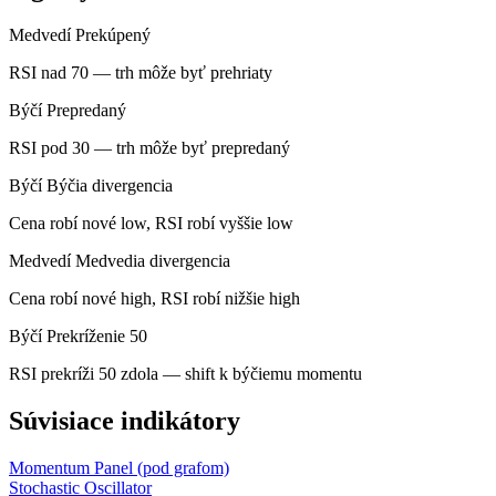
Medvedí
Prekúpený
RSI nad 70 — trh môže byť prehriaty
Býčí
Prepredaný
RSI pod 30 — trh môže byť prepredaný
Býčí
Býčia divergencia
Cena robí nové low, RSI robí vyššie low
Medvedí
Medvedia divergencia
Cena robí nové high, RSI robí nižšie high
Býčí
Prekríženie 50
RSI prekríži 50 zdola — shift k býčiemu momentu
Súvisiace indikátory
Momentum
Panel (pod grafom)
Stochastic Oscillator