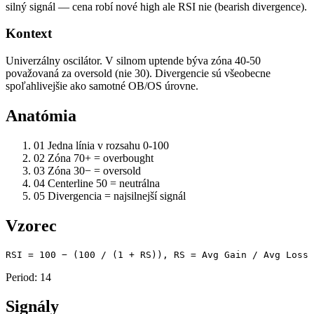
silný signál — cena robí nové high ale RSI nie (bearish divergence).
Kontext
Univerzálny oscilátor. V silnom uptende býva zóna 40-50
považovaná za oversold (nie 30). Divergencie sú všeobecne
spoľahlivejšie ako samotné OB/OS úrovne.
Anatómia
01
Jedna línia v rozsahu 0-100
02
Zóna 70+ = overbought
03
Zóna 30− = oversold
04
Centerline 50 = neutrálna
05
Divergencia = najsilnejší signál
Vzorec
RSI = 100 − (100 / (1 + RS)), RS = Avg Gain / Avg Loss
Period: 14
Signály