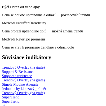
Býčí
Odraz od trendlajny
Cena se dotkne uptrendline a odrazí → pokračování trendu
Medvedí
Proražení trendlajny
Cena prorazí uptrendline dolů → možná změna trendu
Medvedí
Retest po proražení
Cena se vrátí k proražené trendline a odrazí dolů
Súvisiace indikátory
Trendový
Overlay (na grafe)
Support & Resistance
Support a rezistence
Trendový
Overlay (na grafe)
Simple Moving Average
Jednoduchý klouzavý průměr
Trendový
Overlay (na grafe)
SuperTrend
SuperTrend