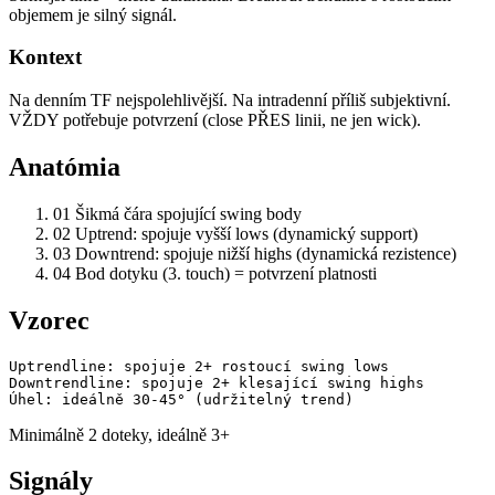
objemem je silný signál.
Kontext
Na denním TF nejspolehlivější. Na intradenní příliš subjektivní.
VŽDY potřebuje potvrzení (close PŘES linii, ne jen wick).
Anatómia
01
Šikmá čára spojující swing body
02
Uptrend: spojuje vyšší lows (dynamický support)
03
Downtrend: spojuje nižší highs (dynamická rezistence)
04
Bod dotyku (3. touch) = potvrzení platnosti
Vzorec
Uptrendline: spojuje 2+ rostoucí swing lows

Downtrendline: spojuje 2+ klesající swing highs

Úhel: ideálně 30-45° (udržitelný trend)
Minimálně 2 doteky, ideálně 3+
Signály