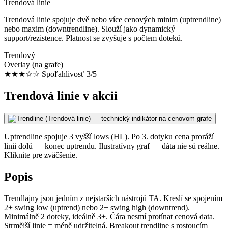
Trendová linie
Trendová linie spojuje dvě nebo více cenových minim (uptrendline)
nebo maxim (downtrendline). Slouží jako dynamický
support/rezistence. Platnost se zvyšuje s počtem doteků.
Trendový
Overlay (na grafe)
★★★☆☆
Spoľahlivosť 3/5
Trendová linie v akcii
Uptrendline spojuje 3 vyšší lows (HL). Po 3. dotyku cena proráží
linii dolů — konec uptrendu. Ilustratívny graf — dáta nie sú reálne.
Kliknite pre zväčšenie.
Popis
Trendlajny jsou jedním z nejstarších nástrojů TA. Kreslí se spojením
2+ swing low (uptrend) nebo 2+ swing high (downtrend).
Minimálně 2 doteky, ideálně 3+. Čára nesmí protínat cenová data.
Strmější linie = méně udržitelná. Breakout trendline s rostoucím