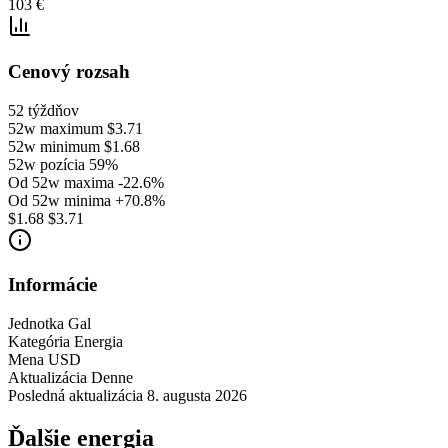
103 €
Cenový rozsah
52 týždňov
52w maximum
$3.71
52w minimum
$1.68
52w pozícia
59%
Od 52w maxima
-22.6%
Od 52w minima
+70.8%
$1.68
$3.71
Informácie
Jednotka
Gal
Kategória
Energia
Mena
USD
Aktualizácia
Denne
Posledná aktualizácia
8. augusta 2026
Ďalšie energia