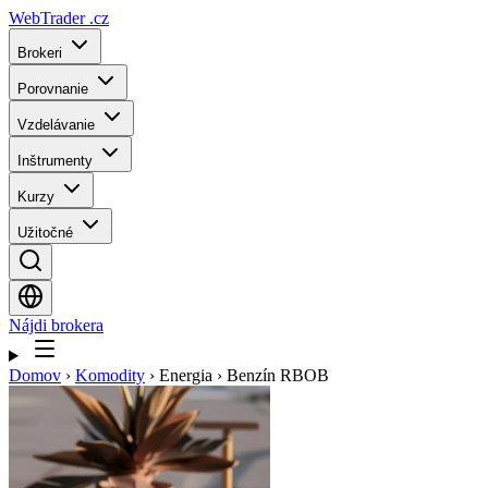
WebTrader
.cz
Brokeri
Porovnanie
Vzdelávanie
Inštrumenty
Kurzy
Užitočné
Nájdi brokera
Domov
›
Komodity
›
Energia
›
Benzín RBOB