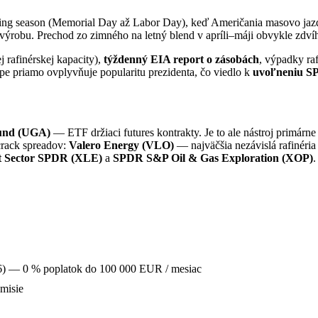
ving season (Memorial Day až Labor Day), keď Američania masovo jaz
na výrobu. Prechod zo zimného na letný blend v apríli–máji obvykle zdv
rafinérskej kapacity),
týždenný EIA report o zásobách
, výpadky raf
pe priamo ovplyvňuje popularitu prezidenta, čo viedlo k
uvoľneniu SP
Fund (UGA)
— ETF držiaci futures kontrakty. Je to ale nástroj primárn
crack spreadov:
Valero Energy (VLO)
— najväčšia nezávislá rafinéri
t Sector SPDR (XLE)
a
SPDR S&P Oil & Gas Exploration (XOP)
.
 66) — 0 % poplatok do 100 000 EUR / mesiac
misie