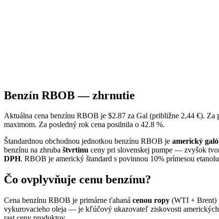
Benzín RBOB — zhrnutie
Aktuálna cena benzínu RBOB je $2.87 za Gal (približne 2,44 €). Za
maximom. Za posledný rok cena posilnila o 42.8 %.
Štandardnou obchodnou jednotkou benzínu RBOB je
americký galó
benzínu na zhruba
štvrtinu
ceny pri slovenskej pumpe — zvyšok tvo
DPH
. RBOB je americký štandard s povinnou 10% prímesou etanolu,
Čo ovplyvňuje cenu benzínu?
Cena benzínu RBOB je primárne ťahaná
cenou ropy
(WTI + Brent) p
vykurovacieho oleja — je kľúčový ukazovateľ ziskovosti amerických r
rast ceny produktov.