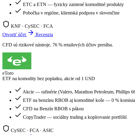
ETC a ETN — fyzicky zaistené komoditné produkty
Pobočka v regióne, klientská podpora v slovenčine
KNF · CySEC · FCA
Otvoriť účet
Recenzia
CFD sú rizikové nástroje. 76 % retailových účtov prerába.
eToro
ETF na komodity bez poplatku, akcie od 1 USD
Akcie — rafinérie (Valero, Marathon Petroleum, Phillips 
ETF na benzínu RBOB aj komoditné koše — 0 % komisia
CFD na Benzín RBOB s pákou
CopyTrader — sociálny trading a kopírovanie portfólií
CySEC · FCA · ASIC