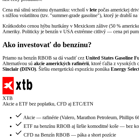
Cena má silnú sezónnu dynamiku: vrcholí v
lete
počas americkej dri
s nižšou volatilitou (tzv. "summer-grade gasoline"), ktorý je drahší 
Krátkodobo cenou hýbu hurikány v Mexickom zálive (50 % americkej 
Ameriky. Politicky je benzín v USA extrémne citlivý — cena pri pum
Ako investovať do benzínu?
Priamo na benzín RBOB sa dá vsadiť cez
United States Gasoline 
Alternatívou sú
akcie amerických rafinérií
, ktoré ťažia z vysokých 
Sinclair (DINO)
. Širšiu energetickú expozíciu ponúka
Energy Selec
XTB
Akcie a ETF bez poplatku, CFD aj ETC/ETN
Akcie — rafinérie (Valero, Marathon Petroleum, Phillips
ETF na benzínu RBOB aj širšie komoditné koše — bez ko
CFD na Benzín RBOB — páka a short pozície