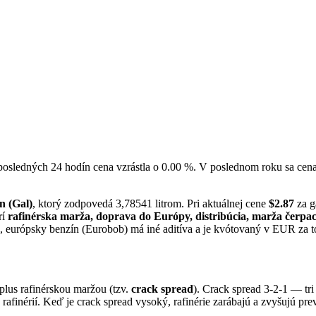
 posledných 24 hodín cena vzrástla o 0.00 %. V poslednom roku sa ce
n (Gal)
, ktorý zodpovedá 3,78541 litrom. Pri aktuálnej cene
$2.87
za g
rí
rafinérska marža, doprava do Európy, distribúcia, marža čerpac
 európsky benzín (Eurobob) má iné aditíva a je kvótovaný v EUR za t
lus rafinérskou maržou (tzv.
crack spread
). Crack spread 3-2-1 — tri
afinérií. Keď je crack spread vysoký, rafinérie zarábajú a zvyšujú pr