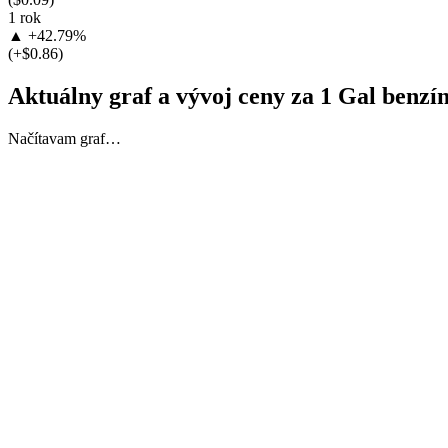
1 rok
▲ +42.79%
(+$0.86)
Aktuálny graf a vývoj ceny za 1 Gal ben
Načítavam graf…