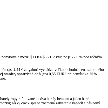
na pohybovala medzi $1.68 a $3.71. Aktuálne je 22.6 % pod ročným
alón (asi
2,44 €
za galón) vychádza veľkoobchodná cena samotného
ej stanice, spotrebná daň
(cca 0,55 EUR/l pri benzíne)
a 20%
onu.
 barely ropy rafinované na dva barely benzínu a jeden barel
evádzku; nízky crack spread znamená zatváranie kapacít a následný