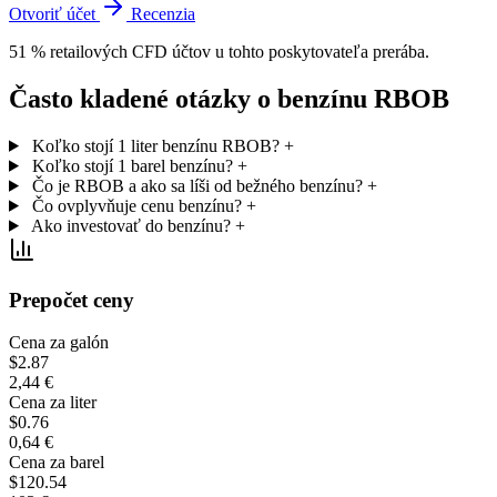
Otvoriť účet
Recenzia
51 % retailových CFD účtov u tohto poskytovateľa prerába.
Často kladené otázky o benzínu RBOB
Koľko stojí 1 liter benzínu RBOB?
+
Koľko stojí 1 barel benzínu?
+
Čo je RBOB a ako sa líši od bežného benzínu?
+
Čo ovplyvňuje cenu benzínu?
+
Ako investovať do benzínu?
+
Prepočet ceny
Cena za galón
$2.87
2,44 €
Cena za liter
$0.76
0,64 €
Cena za barel
$120.54