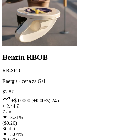
Benzín RBOB
RB-SPOT
Energia · cena za Gal
$2.87
+$0.0000
(+0.00%)
24h
≈ 2,44 €
7 dní
▼ -8.31%
($0.26)
30 dní
▼ -3.04%
($0.09)