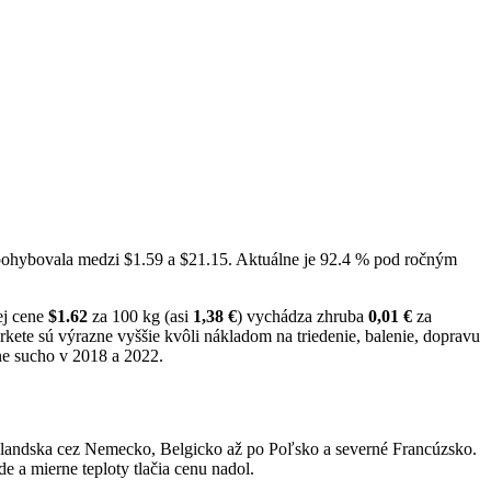
 pohybovala medzi $1.59 a $21.15. Aktuálne je 92.4 % pod ročným
ej cene
$1.62
za 100 kg (asi
1,38 €
) vychádza zhruba
0,01 €
za
te sú výrazne vyššie kvôli nákladom na triedenie, balenie, dopravu
ne sucho v 2018 a 2022.
landska cez Nemecko, Belgicko až po Poľsko a severné Francúzsko.
 a mierne teploty tlačia cenu nadol.