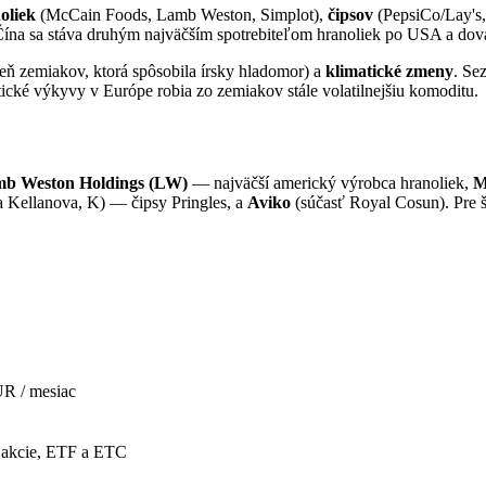
oliek
(McCain Foods, Lamb Weston, Simplot),
čipsov
(PepsiCo/Lay's,
 Čína sa stáva druhým najväčším spotrebiteľom hranoliek po USA a d
eň zemiakov, ktorá spôsobila írsky hladomor) a
klimatické zmeny
. Se
tické výkyvy v Európe robia zo zemiakov stále volatilnejšiu komoditu.
b Weston Holdings (LW)
— najväčší americký výrobca hranoliek,
M
 Kellanova, K) — čipsy Pringles, a
Aviko
(súčasť Royal Cosun). Pre š
R / mesiac
 akcie, ETF a ETC