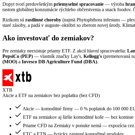
Dopyt tvorí predovšetkým
priemyselné spracovanie
— výroba
hran
rastom globálnej konzumácie rýchleho občerstvenia a snack foodov.
Rizikom sú
rastlinné choroby
(najmä Phytophthora infestans — ples
staré zásoby, a padá v auguste–októbri so zberom novej úrody. Klima
Ako investovať do zemiakov?
Pre zemiaky neexistuje priamy ETF. Z akcií hlavní spracovatelia:
Lam
PepsiCo (PEP)
— vlastník značky Lay's,
Kellogg's
(premenovaná na
(MOO)
a
Invesco DB Agriculture Fund (DBA)
.
XTB
Akcie a ETF na zemiakov bez poplatku (bez CFD)
Akcie — komoditné firmy — 0 % poplatok do 100 000 EU
ETF na zemiakov aj širšie komoditné koše — bez komisie
Priame CFD na Zemiaky v ponuke nemá — expozícia cez
ETC a ETN — fyzicky zaistené komoditné produkty