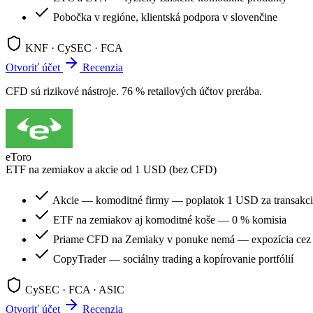
Pobočka v regióne, klientská podpora v slovenčine
KNF · CySEC · FCA
Otvoriť účet
Recenzia
CFD sú rizikové nástroje. 76 % retailových účtov prerába.
eToro
ETF na zemiakov a akcie od 1 USD (bez CFD)
Akcie — komoditné firmy — poplatok 1 USD za transakc
ETF na zemiakov aj komoditné koše — 0 % komisia
Priame CFD na Zemiaky v ponuke nemá — expozícia cez 
CopyTrader — sociálny trading a kopírovanie portfólií
CySEC · FCA · ASIC
Otvoriť účet
Recenzia