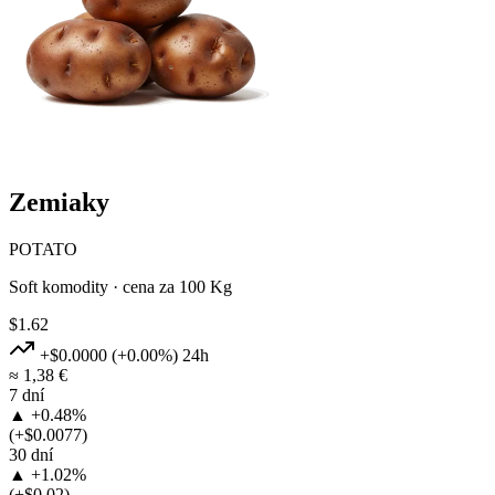
Zemiaky
POTATO
Soft komodity · cena za 100 Kg
$1.62
+$0.0000
(+0.00%)
24h
≈ 1,38 €
7 dní
▲ +0.48%
(+$0.0077)
30 dní
▲ +1.02%
(+$0.02)