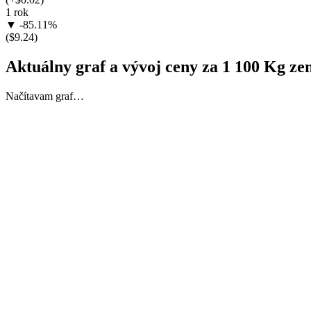
1 rok
▼ -85.11%
($9.24)
Aktuálny graf a vývoj ceny za 1 100 Kg z
Načítavam graf…