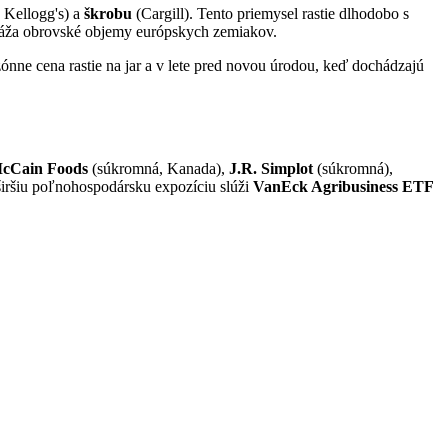
 Kellogg's) a
škrobu
(Cargill). Tento priemysel rastie dlhodobo s
ováža obrovské objemy európskych zemiakov.
zónne cena rastie na jar a v lete pred novou úrodou, keď dochádzajú
cCain Foods
(súkromná, Kanada),
J.R. Simplot
(súkromná),
iršiu poľnohospodársku expozíciu slúži
VanEck Agribusiness ETF