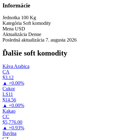
Informácie
Jednotka
100 Kg
Kategória
Soft komodity
Mena
USD
Aktualizácia
Denne
Posledná aktualizácia
7. augusta 2026
Ďalšie soft komodity
Káva Arabica
CA
$3.12
▲ +0.00%
Cukor
LS11
$14.56
▲ +0.00%
Kakao
CC
$5,776.00
▲ +0.93%
Bavlna
CT