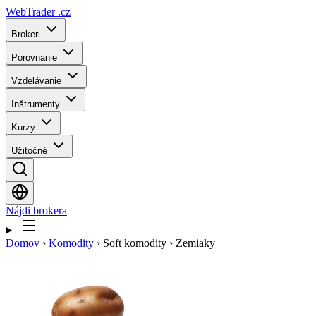
WebTrader
.cz
Brokeri
Porovnanie
Vzdelávanie
Inštrumenty
Kurzy
Užitočné
Nájdi brokera
Domov
›
Komodity
›
Soft komodity
›
Zemiaky