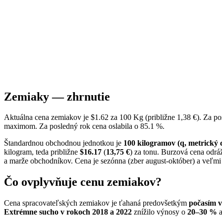
Zemiaky — zhrnutie
Aktuálna cena zemiakov je $1.62 za 100 Kg (približne 1,38 €). Za p
maximom. Za posledný rok cena oslabila o 85.1 %.
Štandardnou obchodnou jednotkou je
100 kilogramov (q, metrický 
kilogram, teda približne
$16.17
(
13,75 €
) za tonu. Burzová cena odr
a marže obchodníkov. Cena je sezónna (zber august-október) a veľmi 
Čo ovplyvňuje cenu zemiakov?
Cena spracovateľských zemiakov je ťahaná predovšetkým
počasím v
Extrémne sucho v rokoch 2018 a 2022
znížilo výnosy o
20–30 %
a