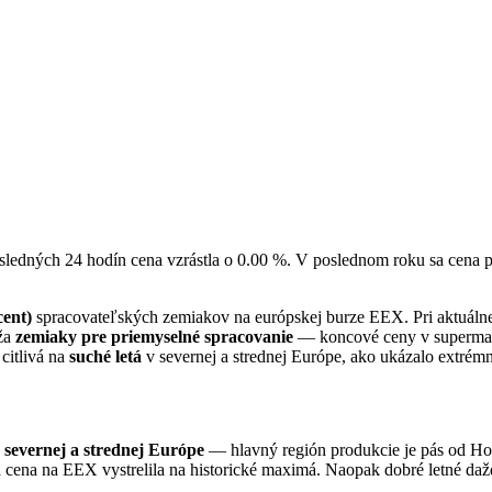
osledných 24 hodín cena vzrástla o 0.00 %. V poslednom roku sa cena
cent)
spracovateľských zemiakov na európskej burze EEX. Pri aktuáln
áža
zemiaky pre priemyselné spracovanie
— koncové ceny v supermarke
citlivá na
suché letá
v severnej a strednej Európe, ako ukázalo extrém
 severnej a strednej Európe
— hlavný región produkcie je pás od Ho
 cena na EEX vystrelila na historické maximá. Naopak dobré letné dažde