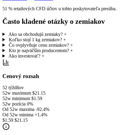
51 % retailových CFD účtov u tohto poskytovateľa prerába.
Často kladené otázky o zemiakov
Ako sa obchodujú zemiaky?
+
Koľko stojí 1 kg zemiakov?
+
Čo ovplyvňuje cenu zemiakov?
+
Kto je najväčším producentom?
+
Ako investovať?
+
Cenový rozsah
52 týždňov
52w maximum
$21.15
52w minimum
$1.59
52w pozícia
0%
Od 52w maxima
-92.4%
Od 52w minima
+1.4%
$1.59
$21.15