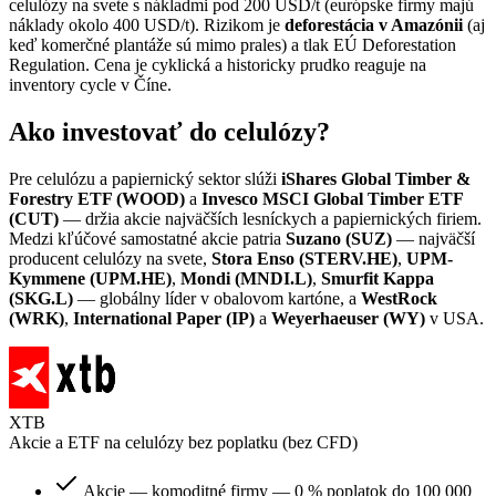
celulózy na svete s nákladmi pod 200 USD/t (európske firmy majú
náklady okolo 400 USD/t). Rizikom je
deforestácia v Amazónii
(aj
keď komerčné plantáže sú mimo prales) a tlak EÚ Deforestation
Regulation. Cena je cyklická a historicky prudko reaguje na
inventory cycle v Číne.
Ako investovať do celulózy?
Pre celulózu a papiernický sektor slúži
iShares Global Timber &
Forestry ETF (WOOD)
a
Invesco MSCI Global Timber ETF
(CUT)
— držia akcie najväčších lesníckych a papiernických firiem.
Medzi kľúčové samostatné akcie patria
Suzano (SUZ)
— najväčší
producent celulózy na svete,
Stora Enso (STERV.HE)
,
UPM-
Kymmene (UPM.HE)
,
Mondi (MNDI.L)
,
Smurfit Kappa
(SKG.L)
— globálny líder v obalovom kartóne, a
WestRock
(WRK)
,
International Paper (IP)
a
Weyerhaeuser (WY)
v USA.
XTB
Akcie a ETF na celulózy bez poplatku (bez CFD)
Akcie — komoditné firmy — 0 % poplatok do 100 000