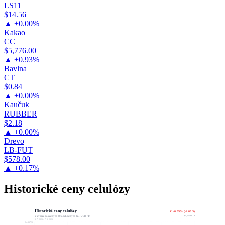
LS11
$14.56
▲ +0.00%
Kakao
CC
$5,776.00
▲ +0.93%
Bavlna
CT
$0.84
▲ +0.00%
Kaučuk
RUBBER
$2.18
▲ +0.00%
Drevo
LB-FUT
$578.00
▲ +0.17%
Historické ceny celulózy
Historické ceny celulózy
▼ -0.09% (-4.00 $)
$4,676.00 / T
Vývoj za posledných 30 obchodných dní (USD / T)
9. 7. 2026 – 7. 8. 2026
$4,867.36