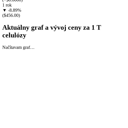
1 rok
▼ -8.89%
($456.00)
Aktuálny graf a vývoj ceny za 1 T
celulózy
Načítavam graf…