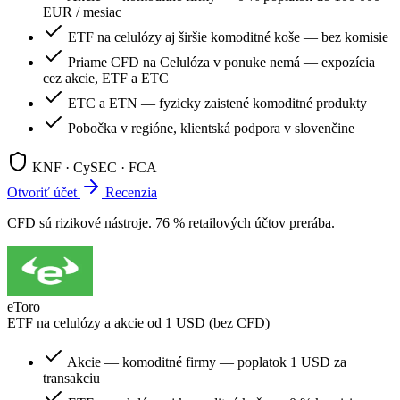
EUR / mesiac
ETF na celulózy aj širšie komoditné koše — bez komisie
Priame CFD na Celulóza v ponuke nemá — expozícia
cez akcie, ETF a ETC
ETC a ETN — fyzicky zaistené komoditné produkty
Pobočka v regióne, klientská podpora v slovenčine
KNF · CySEC · FCA
Otvoriť účet
Recenzia
CFD sú rizikové nástroje. 76 % retailových účtov prerába.
eToro
ETF na celulózy a akcie od 1 USD (bez CFD)
Akcie — komoditné firmy — poplatok 1 USD za
transakciu