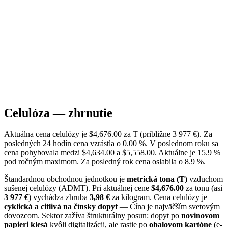
Celulóza — zhrnutie
Aktuálna cena celulózy je $4,676.00 za T (približne 3 977 €). Za
posledných 24 hodín cena vzrástla o 0.00 %. V poslednom roku sa
cena pohybovala medzi $4,634.00 a $5,558.00. Aktuálne je 15.9 %
pod ročným maximom. Za posledný rok cena oslabila o 8.9 %.
Štandardnou obchodnou jednotkou je
metrická tona (T)
vzduchom
sušenej celulózy (ADMT). Pri aktuálnej cene
$4,676.00
za tonu (asi
3 977 €
) vychádza zhruba
3,98 €
za kilogram. Cena celulózy je
cyklická a citlivá na čínsky dopyt
— Čína je najväčším svetovým
dovozcom. Sektor zažíva štrukturálny posun: dopyt po
novinovom
papieri klesá
kvôli digitalizácii, ale rastie po
obalovom kartóne
(e-