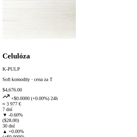
Celulóza
K-PULP
Soft komodity · cena za T
$4,676.00
+$0.0000
(+0.00%)
24h
≈ 3 977 €
7 dní
▼ -0.60%
($28.00)
30 dní
▲ +0.00%
(+$0.0000)