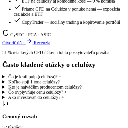
ETF na celulózy aj komoditné koše — 0 % komisia
Priame CFD na Celulóza v ponuke nemá — expozícia
cez akcie a ETF
CopyTrader — sociálny trading a kopírovanie portfólií
CySEC · FCA · ASIC
Otvoriť účet
Recenzia
51 % retailových CFD účtov u tohto poskytovateľa prerába.
Často kladené otázky o celulózy
Čo je kraft pulp (celulóza)?
+
Koľko stojí 1 tona celulózy?
+
Kto je najväčším producentom celulózy?
+
Čo ovplyvňuje cenu celulózy?
+
Ako investovať do celulózy?
+
Cenový rozsah
52 týždňov