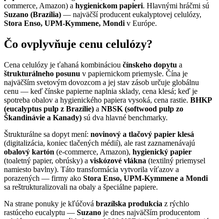
commerce, Amazon) a
hygienickom papieri
. Hlavnými hráčmi sú
Suzano (Brazília)
— najväčší producent eukalyptovej celulózy,
Stora Enso, UPM-Kymmene, Mondi
v Európe.
Čo ovplyvňuje cenu celulózy?
Cena celulózy je ťahaná kombináciou
čínskeho dopytu
a
štrukturálneho posunu
v papiernickom priemysle. Čína je
najväčším svetovým dovozcom a jej stav zásob určuje globálnu
cenu — keď čínske papierne naplnia sklady, cena klesá; keď je
spotreba obalov a hygienického papiera vysoká, cena rastie.
BHKP
(eucalyptus pulp z Brazílie)
a
NBSK (softwood pulp zo
Škandinávie a Kanady)
sú dva hlavné benchmarky.
Štrukturálne sa dopyt mení:
novinový a tlačový papier klesá
(digitalizácia, koniec tlačených médií), ale rast zaznamenávajú
obalový kartón
(e-commerce, Amazon),
hygienický papier
(toaletný papier, obrúsky) a
viskózové vlákna
(textilný priemysel
namiesto bavlny). Táto transformácia vytvorila víťazov a
porazených — firmy ako
Stora Enso, UPM-Kymmene a Mondi
sa reštrukturalizovali na obaly a špeciálne papiere.
Na strane ponuky je kľúčová
brazílska produkcia
z rýchlo
rastúceho eucalyptu —
Suzano
je dnes najväčším producentom