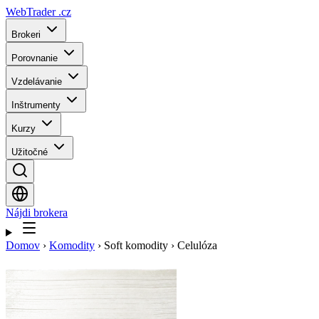
WebTrader
.cz
Brokeri
Porovnanie
Vzdelávanie
Inštrumenty
Kurzy
Užitočné
Nájdi brokera
Domov
›
Komodity
›
Soft komodity
›
Celulóza