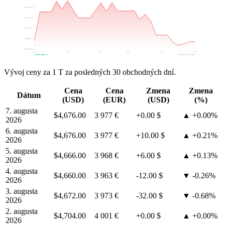
$4,822.82
$4,778.27
$4,733.73
$4,689.18
$4,644.64
9.7.
15.7.
21.7.
26.7.
1.8.
7.8.
WebTrader.cz
K-PULP • 7. 8. 2026
Vývoj ceny za 1 T za posledných 30 obchodných dní.
Cena
Cena
Zmena
Zmena
Dátum
(USD)
(EUR)
(USD)
(%)
7. augusta
$4,676.00
3 977 €
+0.00 $
▲ +0.00%
2026
6. augusta
$4,676.00
3 977 €
+10.00 $
▲ +0.21%
2026
5. augusta
$4,666.00
3 968 €
+6.00 $
▲ +0.13%
2026
4. augusta
$4,660.00
3 963 €
-12.00 $
▼ -0.26%
2026
3. augusta
$4,672.00
3 973 €
-32.00 $
▼ -0.68%
2026
2. augusta
$4,704.00
4 001 €
+0.00 $
▲ +0.00%
2026