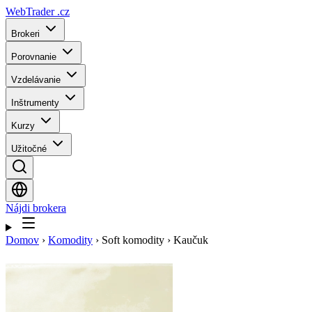
WebTrader
.cz
Brokeri
Porovnanie
Vzdelávanie
Inštrumenty
Kurzy
Užitočné
Nájdi brokera
Domov
›
Komodity
›
Soft komodity
›
Kaučuk