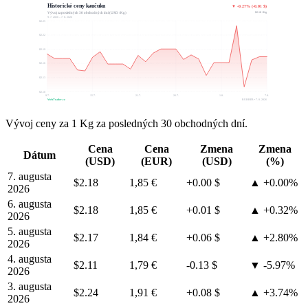
Historické ceny kaučuku
▼ -0.27% (-0.01 $)
$2.18 / Kg
Vývoj za posledných 30 obchodných dní (USD / Kg)
9. 7. 2026 – 7. 8. 2026
$2.25
$2.22
$2.19
$2.16
$2.13
$2.10
9.7.
15.7.
21.7.
26.7.
1.8.
7.8.
WebTrader.cz
RUBBER • 7. 8. 2026
Vývoj ceny za 1 Kg za posledných 30 obchodných dní.
Cena
Cena
Zmena
Zmena
Dátum
(USD)
(EUR)
(USD)
(%)
7. augusta
$2.18
1,85 €
+0.00 $
▲ +0.00%
2026
6. augusta
$2.18
1,85 €
+0.01 $
▲ +0.32%
2026
5. augusta
$2.17
1,84 €
+0.06 $
▲ +2.80%
2026
4. augusta
$2.11
1,79 €
-0.13 $
▼ -5.97%
2026
3. augusta
$2.24
1,91 €
+0.08 $
▲ +3.74%
2026