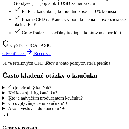
Goodyear) — poplatok 1 USD za transakciu
ETF na kaučuku aj komoditné koše — 0 % komisia
Priame CFD na Kaučuk v ponuke nemá — expozícia cez
akcie a ETF
CopyTrader — sociálny trading a kopírovanie portfólií
CySEC · FCA · ASIC
Otvoriť účet
Recenzia
51 % retailových CFD účtov u tohto poskytovateľa prerába.
Často kladené otázky o kaučuku
Čo je prírodný kaučuk?
+
Koľko stojí 1 kg kaučuku?
+
Kto je najväčším producentom kaučuku?
+
Čo ovplyvňuje cenu kaučuku?
+
Ako investovať do kaučuku?
+
Cenový rozsah