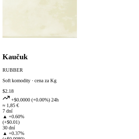
Kaučuk
RUBBER
Soft komodity · cena za Kg
$2.18
+$0.0000
(+0.00%)
24h
≈ 1,85 €
7 dní
▲ +0.60%
(+$0.01)
30 dní
▲ +0.37%
(+$0.0080)