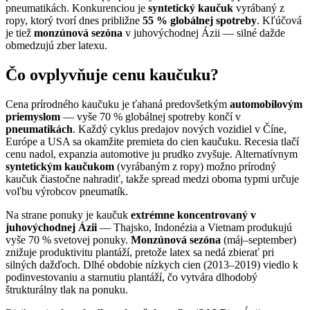
pneumatikách. Konkurenciou je
syntetický kaučuk
vyrábaný z
ropy, ktorý tvorí dnes približne
55 % globálnej spotreby
. Kľúčová
je tiež
monzúnová sezóna
v juhovýchodnej Ázii — silné dažde
obmedzujú zber latexu.
Čo ovplyvňuje cenu kaučuku?
Cena prírodného kaučuku je ťahaná predovšetkým
automobilovým
priemyslom
— vyše 70 % globálnej spotreby končí v
pneumatikách
. Každý cyklus predajov nových vozidiel v Číne,
Európe a USA sa okamžite premieta do cien kaučuku. Recesia tlačí
cenu nadol, expanzia automotive ju prudko zvyšuje. Alternatívnym
syntetickým kaučukom
(vyrábaným z ropy) možno prírodný
kaučuk čiastočne nahradiť, takže spread medzi oboma typmi určuje
voľbu výrobcov pneumatík.
Na strane ponuky je kaučuk
extrémne koncentrovaný v
juhovýchodnej Ázii
— Thajsko, Indonézia a Vietnam produkujú
vyše 70 % svetovej ponuky.
Monzúnová sezóna
(máj–september)
znižuje produktivitu plantáží, pretože latex sa nedá zbierať pri
silných dažďoch. Dlhé obdobie nízkych cien (2013–2019) viedlo k
podinvestovaniu a starnutiu plantáží, čo vytvára dlhodobý
štrukturálny tlak na ponuku.