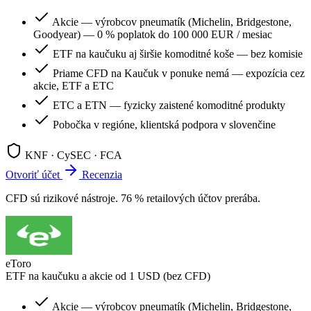
Akcie — výrobcov pneumatík (Michelin, Bridgestone,
Goodyear) — 0 % poplatok do 100 000 EUR / mesiac
ETF na kaučuku aj širšie komoditné koše — bez komisie
Priame CFD na Kaučuk v ponuke nemá — expozícia cez
akcie, ETF a ETC
ETC a ETN — fyzicky zaistené komoditné produkty
Pobočka v regióne, klientská podpora v slovenčine
KNF · CySEC · FCA
Otvoriť účet
Recenzia
CFD sú rizikové nástroje. 76 % retailových účtov prerába.
eToro
ETF na kaučuku a akcie od 1 USD (bez CFD)
Akcie — výrobcov pneumatík (Michelin, Bridgestone,