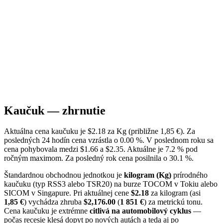
Kaučuk — zhrnutie
Aktuálna cena kaučuku je $2.18 za Kg (približne 1,85 €). Za
posledných 24 hodín cena vzrástla o 0.00 %. V poslednom roku sa
cena pohybovala medzi $1.66 a $2.35. Aktuálne je 7.2 % pod
ročným maximom. Za posledný rok cena posilnila o 30.1 %.
Štandardnou obchodnou jednotkou je
kilogram (Kg)
prírodného
kaučuku (typ RSS3 alebo TSR20) na burze TOCOM v Tokiu alebo
SICOM v Singapure. Pri aktuálnej cene
$2.18
za kilogram (asi
1,85 €
) vychádza zhruba
$2,176.00
(
1 851 €
) za metrickú tonu.
Cena kaučuku je extrémne
citlivá na automobilový cyklus
—
počas recesie klesá dopyt po nových autách a teda aj po