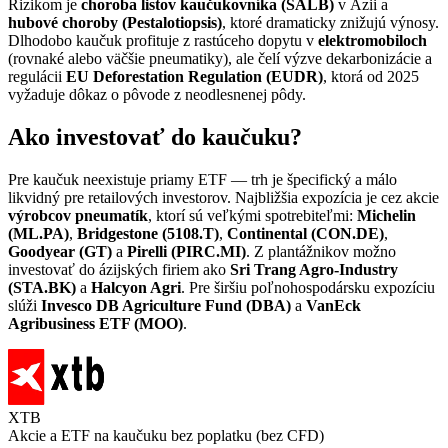
Rizikom je
choroba listov kaučukovníka (SALB)
v Ázii a
hubové choroby (Pestalotiopsis)
, ktoré dramaticky znižujú výnosy.
Dlhodobo kaučuk profituje z rastúceho dopytu v
elektromobiloch
(rovnaké alebo väčšie pneumatiky), ale čelí výzve dekarbonizácie a
regulácii
EU Deforestation Regulation (EUDR)
, ktorá od 2025
vyžaduje dôkaz o pôvode z neodlesnenej pôdy.
Ako investovať do kaučuku?
Pre kaučuk neexistuje priamy ETF — trh je špecifický a málo
likvidný pre retailových investorov. Najbližšia expozícia je cez akcie
výrobcov pneumatík
, ktorí sú veľkými spotrebiteľmi:
Michelin
(ML.PA)
,
Bridgestone (5108.T)
,
Continental (CON.DE)
,
Goodyear (GT)
a
Pirelli (PIRC.MI)
. Z plantážnikov možno
investovať do ázijských firiem ako
Sri Trang Agro-Industry
(STA.BK)
a
Halcyon Agri
. Pre širšiu poľnohospodársku expozíciu
slúži
Invesco DB Agriculture Fund (DBA)
a
VanEck
Agribusiness ETF (MOO)
.
XTB
Akcie a ETF na kaučuku bez poplatku (bez CFD)