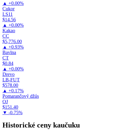
▲ +0.00%
Cukor
LS11
$14.56
▲ +0.00%
Kakao
CC
$5,776.00
▲ +0.93%
Bavlna
CT
$0.84
▲ +0.00%
Drevo
LB-FUT
$578.00
▲ +0.17%
Pomarančový džús
OJ
$151.40
▼ -0.75%
Historické ceny kaučuku