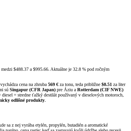
la medzi $488.37 a $995.66. Aktuálne je 32.8 % pod ročným
 vychádza cena na zhruba
569 €
za tonu, teda približne
$0.51
za liter
mi sú
Singapur (CFR Japan)
pre Áziu a
Rotterdam (CIF NWE)
= diesel = stredne ťažký destilát používaný v dieselových motoroch,
icky odlišné produkty
.
de sa z nej vyrába etylén, propylén, butadién a aromatické
 naplno, cena rastie; keď sa zastavujú kvôli údržbe alebo recesii,