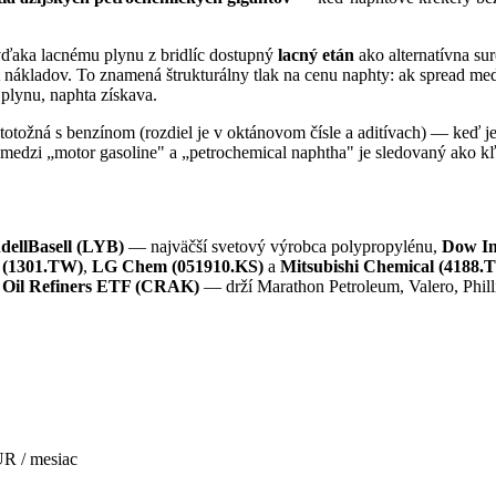
ďaka lacnému plynu z bridlíc dostupný
lacný etán
ako alternatívna s
nt nákladov. To znamená štrukturálny tlak na cenu naphty: ak spread med
plynu, naphta získava.
otožná s benzínom (rozdiel je v oktánovom čísle a aditívach) — keď je 
medzi „motor gasoline" a „petrochemical naphtha" je sledovaný ako kľú
dellBasell (LYB)
— najväčší svetový výrobca polypropylénu,
Dow I
s (1301.TW)
,
LG Chem (051910.KS)
a
Mitsubishi Chemical (4188.T
 Oil Refiners ETF (CRAK)
— drží Marathon Petroleum, Valero, Philli
R / mesiac