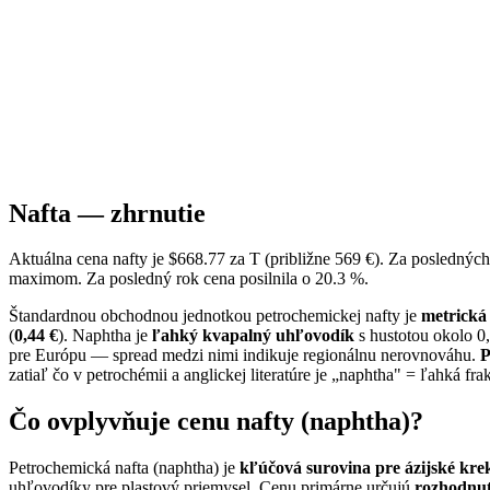
Nafta — zhrnutie
Aktuálna cena nafty je $668.77 za T (približne 569 €). Za posledný
maximom. Za posledný rok cena posilnila o 20.3 %.
Štandardnou obchodnou jednotkou petrochemickej nafty je
metrická 
(
0,44 €
). Naphtha je
ľahký kvapalný uhľovodík
s hustotou okolo 0
pre Európu — spread medzi nimi indikuje regionálnu nerovnováhu.
P
zatiaľ čo v petrochémii a anglickej literatúre je „naphtha" = ľahká fr
Čo ovplyvňuje cenu nafty (naphtha)?
Petrochemická nafta (naphtha) je
kľúčová surovina pre ázijské kre
uhľovodíky pre plastový priemysel. Cenu primárne určujú
rozhodnut