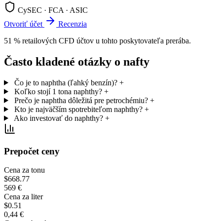
CySEC · FCA · ASIC
Otvoriť účet
Recenzia
51 % retailových CFD účtov u tohto poskytovateľa prerába.
Často kladené otázky o nafty
Čo je to naphtha (ľahký benzín)?
+
Koľko stojí 1 tona naphthy?
+
Prečo je naphtha dôležitá pre petrochémiu?
+
Kto je najväčším spotrebiteľom naphthy?
+
Ako investovať do naphthy?
+
Prepočet ceny
Cena za tonu
$668.77
569 €
Cena za liter
$0.51
0,44 €