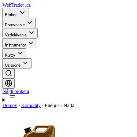
WebTrader
.cz
Brokeri
Porovnanie
Vzdelávanie
Inštrumenty
Kurzy
Užitočné
Nájdi brokera
Domov
›
Komodity
›
Energia
›
Nafta