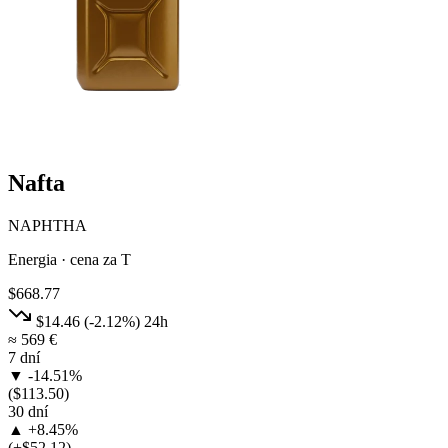
Nafta
NAPHTHA
Energia · cena za T
$668.77
$14.46
(-2.12%)
24h
≈ 569 €
7 dní
▼ -14.51%
($113.50)
30 dní
▲ +8.45%
(+$52.12)