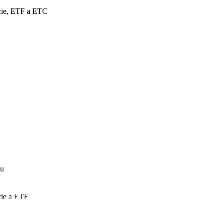
cie, ETF a ETC
iu
cie a ETF