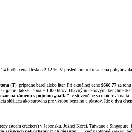
ch 24 hodín cena klesla o 2.12 %. V poslednom roku sa cena pohybova
tona (T)
, prípadne barel alebo liter. Pri aktuálnej cene
$668.77
za tonu
,77 g/cm³, takže 1 tona ≈ 1300 litrov. Hlavnými cenovými benchmarka
ozor na zámenu s pojmom „nafta"
: v slovenčine sa motorová nafta 
akcia slúžiaca ako surovina pre výrobu benzínu a plastov. Ide o
dva chem
kery
(steam crackers) v Japonsku, Južnej Kórei, Taiwane a Singapure, k
ia ázijských petrochemických gigantov
— keď naphtové krekery bežia