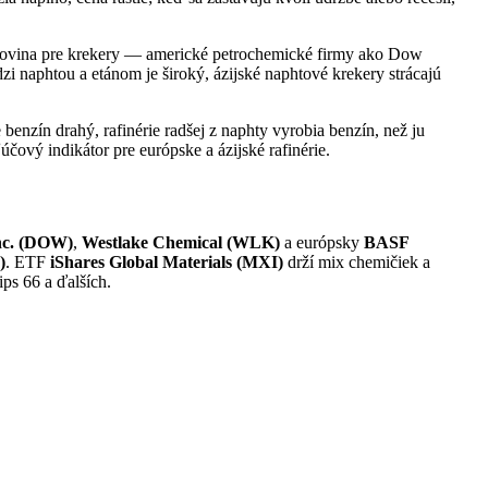
urovina pre krekery — americké petrochemické firmy ako Dow
zi naphtou a etánom je široký, ázijské naphtové krekery strácajú
benzín drahý, rafinérie radšej z naphty vyrobia benzín, než ju
čový indikátor pre európske a ázijské rafinérie.
nc. (DOW)
,
Westlake Chemical (WLK)
a európsky
BASF
)
. ETF
iShares Global Materials (MXI)
drží mix chemičiek a
ps 66 a ďalších.