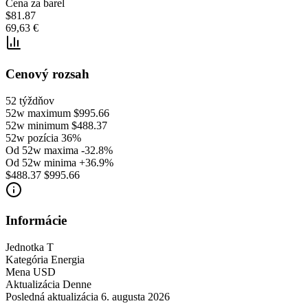
Cena za barel
$81.87
69,63 €
Cenový rozsah
52 týždňov
52w maximum
$995.66
52w minimum
$488.37
52w pozícia
36%
Od 52w maxima
-32.8%
Od 52w minima
+36.9%
$488.37
$995.66
Informácie
Jednotka
T
Kategória
Energia
Mena
USD
Aktualizácia
Denne
Posledná aktualizácia
6. augusta 2026