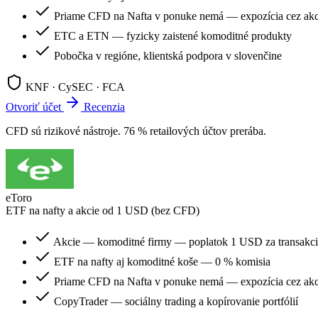
Priame CFD na Nafta v ponuke nemá — expozícia cez ak
ETC a ETN — fyzicky zaistené komoditné produkty
Pobočka v regióne, klientská podpora v slovenčine
KNF · CySEC · FCA
Otvoriť účet
Recenzia
CFD sú rizikové nástroje. 76 % retailových účtov prerába.
eToro
ETF na nafty a akcie od 1 USD (bez CFD)
Akcie — komoditné firmy — poplatok 1 USD za transakc
ETF na nafty aj komoditné koše — 0 % komisia
Priame CFD na Nafta v ponuke nemá — expozícia cez ak
CopyTrader — sociálny trading a kopírovanie portfólií