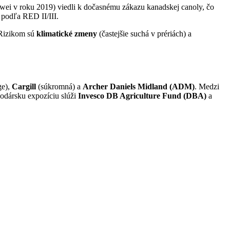
wei v roku 2019) viedli k dočasnému zákazu kanadskej canoly, čo
 podľa RED II/III.
 Rizikom sú
klimatické zmeny
(častejšie suchá v prériách) a
ge),
Cargill
(súkromná) a
Archer Daniels Midland (ADM)
. Medzi
podársku expozíciu slúži
Invesco DB Agriculture Fund (DBA)
a