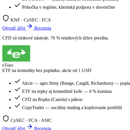
Pobočka v regióne, klientská podpora v slovenčine
KNF · CySEC · FCA
Otvoriť účet
Recenzia
CFD sú rizikové nástroje. 76 % retailových účtov prerába.
eToro
ETF na komodity bez poplatku, akcie od 1 USD
Akcie — agro firmy (Bunge, Cargill, Richardson) — popl
ETF na repky aj komoditné koše — 0 % komisia
CFD na Repka (Canola) s pákou
CopyTrader — sociálny trading a kopírovanie portfólií
CySEC · FCA · ASIC
Otvoriť účet
Recenzia