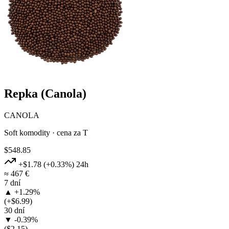
Repka (Canola)
CANOLA
Soft komodity · cena za T
$548.85
+$1.78
(+0.33%)
24h
≈ 467 €
7 dní
▲ +1.29%
(+$6.99)
30 dní
▼ -0.39%
($2.15)