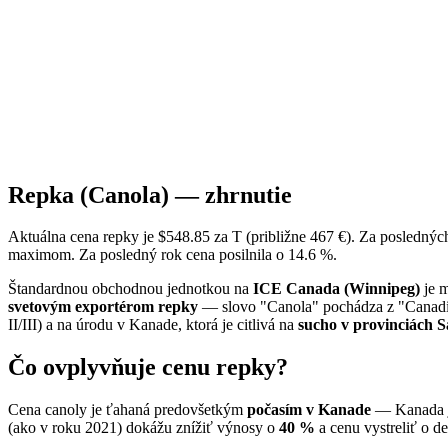
Repka (Canola) — zhrnutie
Aktuálna cena repky je $548.85 za T (približne 467 €). Za posledný
maximom. Za posledný rok cena posilnila o 14.6 %.
Štandardnou obchodnou jednotkou na
ICE Canada (Winnipeg)
je m
svetovým exportérom repky
— slovo "Canola" pochádza z "Canadia
II/III) a na úrodu v Kanade, ktorá je citlivá na
sucho v provinciách 
Čo ovplyvňuje cenu repky?
Cena canoly je ťahaná predovšetkým
počasím v Kanade
— Kanada j
(ako v roku 2021) dokážu znížiť výnosy o
40 %
a cenu vystreliť o d