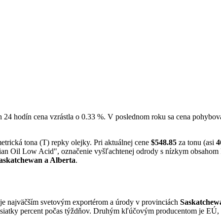
ch 24 hodín cena vzrástla o 0.33 %. V poslednom roku sa cena pohybo
etrická tona (T) repky olejky. Pri aktuálnej cene
$548.85
za tonu (asi
4
n Oil Low Acid", označenie vyšľachtenej odrody s nízkym obsahom k
Saskatchewan a Alberta
.
e najväčším svetovým exportérom a úrody v provinciách
Saskatchewa
esiatky percent počas týždňov. Druhým kľúčovým producentom je EÚ, U