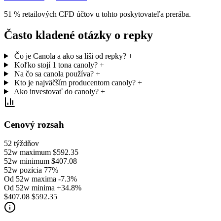
51 % retailových CFD účtov u tohto poskytovateľa prerába.
Často kladené otázky o repky
Čo je Canola a ako sa líši od repky?
+
Koľko stojí 1 tona canoly?
+
Na čo sa canola používa?
+
Kto je najväčším producentom canoly?
+
Ako investovať do canoly?
+
Cenový rozsah
52 týždňov
52w maximum
$592.35
52w minimum
$407.08
52w pozícia
77%
Od 52w maxima
-7.3%
Od 52w minima
+34.8%
$407.08
$592.35