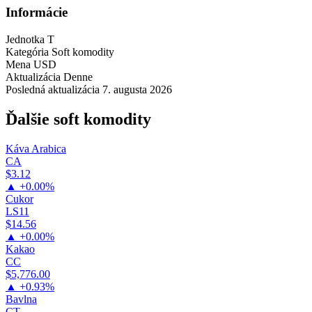
Informácie
Jednotka
T
Kategória
Soft komodity
Mena
USD
Aktualizácia
Denne
Posledná aktualizácia
7. augusta 2026
Ďalšie soft komodity
Káva Arabica
CA
$3.12
▲ +0.00%
Cukor
LS11
$14.56
▲ +0.00%
Kakao
CC
$5,776.00
▲ +0.93%
Bavlna
CT