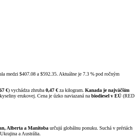
vala medzi $407.08 a $592.35. Aktuálne je 7.3 % pod ročným
67 €
) vychádza zhruba
0,47 €
za kilogram.
Kanada je najväčším
yseliny erukovej. Cena je úzko naviazaná na
biodiesel v EÚ
(RED
n, Alberta a Manitoba
určujú globálnu ponuku. Suchá v prériách
krajina a Austrália.