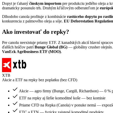
Dopyt je ťahaný
čínskym importom
pre produkciu jedlého oleja a 
dramaticky posunulo trh. Druhým kľúčovým odberateľom je
európsk
Dlhodobo canola profituje z kombinácie
rastúceho dopytu po rastlin
konkurencia z palmového oleja a sóje.
EU Deforestation Regulatio
Ako investovať do repky?
Pre canolu neexistuje priamy ETF. Z kanadských akcií hlavní spracov
ďalších hráčov patrí
Bunge Global (BG)
— globálny crusher olejnín.
VanEck Agribusiness ETF (MOO)
.
XTB
Akcie a ETF na repky bez poplatku (bez CFD)
Akcie — agro firmy (Bunge, Cargill, Richardson) — 0 % 
ETF na repky aj širšie komoditné koše — bez komisie
Priame CFD na Repka (Canola) v ponuke nemá — expozíc
ETC a ETN — fyzicky zaistené komoditné produkty