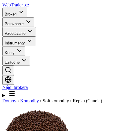
WebTrader
.cz
Brokeri
Porovnanie
Vzdelávanie
Inštrumenty
Kurzy
Užitočné
Nájdi brokera
Domov
›
Komodity
›
Soft komodity
›
Repka (Canola)