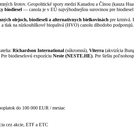
krmných šrotov. Geopolitické spory medzi Kanadou a Čínou (kauza Hua
y biodiesel
— canola je v EÚ najvýhodnejšou surovinou pre biodiesel
ných olejoch, biodieseli a alternatívnych bielkovinách
pre krmivá.
n
a tlak na nízkouhlíkové biopalivá (HVO) canolu dlhodobo podporujú.
atelia:
Richardson International
(súkromná),
Viterra
(akvizícia Bun
 Pre biodieselovú expozíciu
Neste (NESTE.HE)
. Pre širšiu poľnohos
poplatok do 100 000 EUR / mesiac
ia cez akcie, ETF a ETC