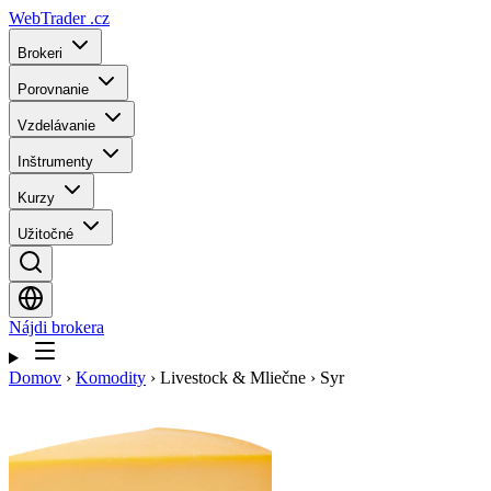
WebTrader
.cz
Brokeri
Porovnanie
Vzdelávanie
Inštrumenty
Kurzy
Užitočné
Nájdi brokera
Domov
›
Komodity
›
Livestock & Mliečne
›
Syr