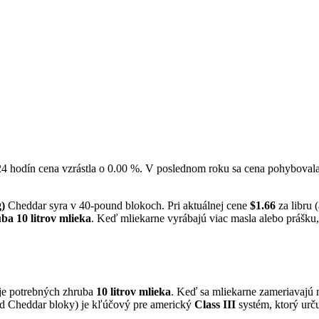
h 24 hodín cena vzrástla o 0.00 %. V poslednom roku sa cena pohybov
g)
Cheddar syra v 40-pound blokoch. Pri aktuálnej cene
$1.66
za libru 
ba 10 litrov mlieka
. Keď mliekarne vyrábajú viac masla alebo prášku, s
je potrebných zhruba
10 litrov mlieka
. Keď sa mliekarne zameriavajú 
nd Cheddar bloky) je kľúčový pre americký
Class III
systém, ktorý urču