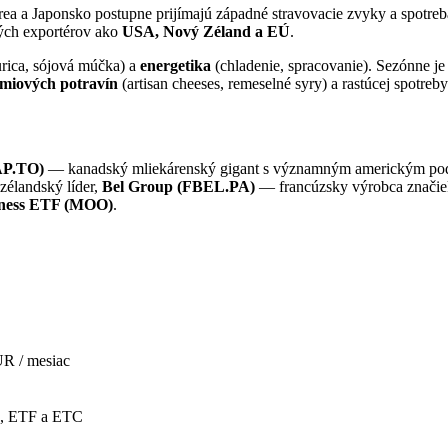
a a Japonsko postupne prijímajú západné stravovacie zvyky a spotreba
ľkých exportérov ako
USA, Nový Zéland a EÚ
.
rica, sójová múčka) a
energetika
(chladenie, spracovanie). Sezónne je p
miových potravín
(artisan cheeses, remeselné syry) a rastúcej spotreb
AP.TO)
— kanadský mliekárenský gigant s významným americkým po
élandský líder,
Bel Group (FBEL.PA)
— francúzsky výrobca značie
iness ETF (MOO)
.
R / mesiac
e, ETF a ETC