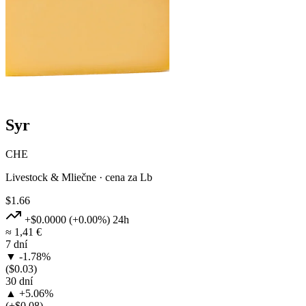
Syr
CHE
Livestock & Mliečne · cena za Lb
$1.66
+$0.0000
(+0.00%)
24h
≈ 1,41 €
7 dní
▼ -1.78%
($0.03)
30 dní
▲ +5.06%
(+$0.08)