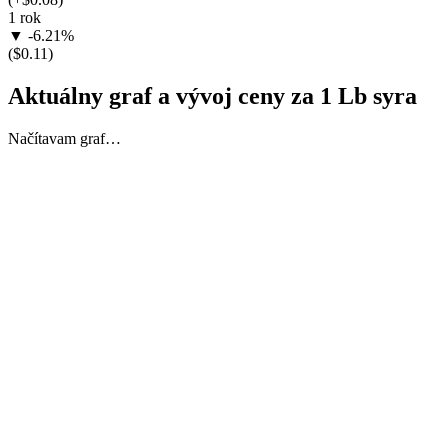
1 rok
▼ -6.21%
($0.11)
Aktuálny graf a vývoj ceny za 1 Lb syra
Načítavam graf…