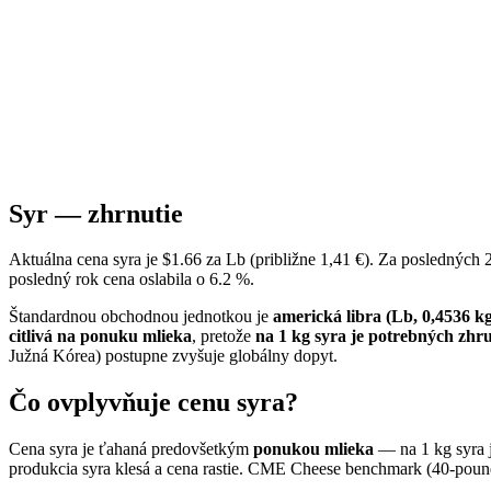
Syr — zhrnutie
Aktuálna cena syra je $1.66 za Lb (približne 1,41 €). Za poslednýc
posledný rok cena oslabila o 6.2 %.
Štandardnou obchodnou jednotkou je
americká libra (Lb, 0,4536 k
citlivá na ponuku mlieka
, pretože
na 1 kg syra je potrebných zhru
Južná Kórea) postupne zvyšuje globálny dopyt.
Čo ovplyvňuje cenu syra?
Cena syra je ťahaná predovšetkým
ponukou mlieka
— na 1 kg syra 
produkcia syra klesá a cena rastie. CME Cheese benchmark (40-pou