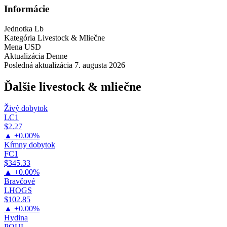
Informácie
Jednotka
Lb
Kategória
Livestock & Mliečne
Mena
USD
Aktualizácia
Denne
Posledná aktualizácia
7. augusta 2026
Ďalšie livestock & mliečne
Živý dobytok
LC1
$2.27
▲ +0.00%
Kŕmny dobytok
FC1
$345.33
▲ +0.00%
Bravčové
LHOGS
$102.85
▲ +0.00%
Hydina
POUL