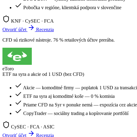
Pobočka v regióne, klientská podpora v slovenčine
KNF · CySEC · FCA
Otvoriť účet
Recenzia
CFD sú rizikové nástroje. 76 % retailových účtov prerába.
eToro
ETF na syra a akcie od 1 USD (bez CFD)
Akcie — komoditné firmy — poplatok 1 USD za transakc
ETF na syra aj komoditné koše — 0 % komisia
Priame CFD na Syr v ponuke nemá — expozícia cez akci
CopyTrader — sociálny trading a kopírovanie portfólií
CySEC · FCA · ASIC
Otvoriť účet
Recenzia