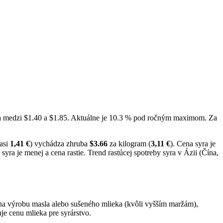
ala medzi $1.40 a $1.85. Aktuálne je 10.3 % pod ročným maximom. Za
(asi
1,41 €
) vychádza zhruba
$3.66
za kilogram (
3,11 €
). Cena syra je
yra je menej a cena rastie. Trend rastúcej spotreby syra v Ázii (Čína,
na výrobu masla alebo sušeného mlieka (kvôli vyšším maržám),
je cenu mlieka pre syrárstvo.