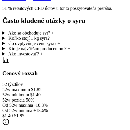
51 % retailových CFD účtov u tohto poskytovateľa prerába.
Často kladené otázky o syra
Ako sa obchoduje syr?
+
Koľko stojí 1 kg syra?
+
Čo ovplyvňuje cenu syra?
+
Kto je najväčším producentom?
+
Ako investovať?
+
Cenový rozsah
52 týždňov
52w maximum
$1.85
52w minimum
$1.40
52w pozícia
58%
Od 52w maxima
-10.3%
Od 52w minima
+18.6%
$1.40
$1.85