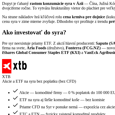
Dopyt je ťahaný
rastom konzumácie syra v Ázii
— Čína, Južná Kóre
dvojciferne ročne. To vytvára štrukturálny vietor do plachiet pre ve
Na strane nákladov hrá kľúčovú rolu
cena krmiva pre dojnice
(kuku
cenu syra v zime mierne zvyšuje. Dlhodobo syr profituje z trendu
pré
Ako investovať do syra?
Pre syr neexistuje priamy ETF. Z akcií hlavní producenti:
Saputo (S
firma na svete,
Arla Foods
(družstvo),
Fonterra (FCG.NZ)
— novoz
iShares Global Consumer Staples ETF (KXI)
a
VanEck Agribus
XTB
Akcie a ETF na syra bez poplatku (bez CFD)
Akcie — komoditné firmy — 0 % poplatok do 100 000 EU
ETF na syra aj širšie komoditné koše — bez komisie
Priame CFD na Syr v ponuke nemá — expozícia cez akci
ETC a ETN — fyzicky zaistené komoditné produkty