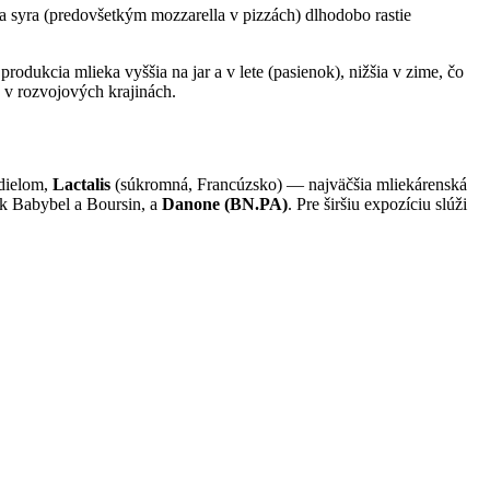
 syra (predovšetkým mozzarella v pizzách) dlhodobo rastie
rodukcia mlieka vyššia na jar a v lete (pasienok), nižšia v zime, čo
y v rozvojových krajinách.
dielom,
Lactalis
(súkromná, Francúzsko) — najväčšia mliekárenská
k Babybel a Boursin, a
Danone (BN.PA)
. Pre širšiu expozíciu slúži