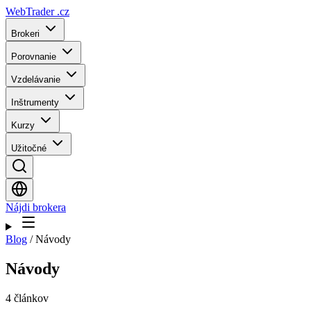
WebTrader
.cz
Brokeri
Porovnanie
Vzdelávanie
Inštrumenty
Kurzy
Užitočné
Nájdi brokera
Blog
/
Návody
Návody
4 článkov