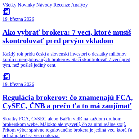
Všetky
Novinky
Návody
Recenze
Analýzy
19. března 2026
Ako vybrať brokera: 7 vecí, ktoré musíš
skontrolovať pred prvým vkladom
Každý rok prídu českí a slovenskí investori o desiatky miliónov
korún u neregulovaných brokerov. Stačí skontrolovať 7 vecí pred
tým, než pošleš jediný cent.
19. března 2026
Regulácia brokerov: čo znamenajú FCA,
CySEC, ČNB a prečo ťa to má zaujímať
Skratky FCA, CySEC alebo BaFin vidíš na každom druhom
brokerskom webe. Málokto ale vysvetlí, čo za nimi reálne stojí.
Pritom výber správne regulovaného brokera je jediná vec, ktorá ťa
ochráni, keď sa veci pokazia.