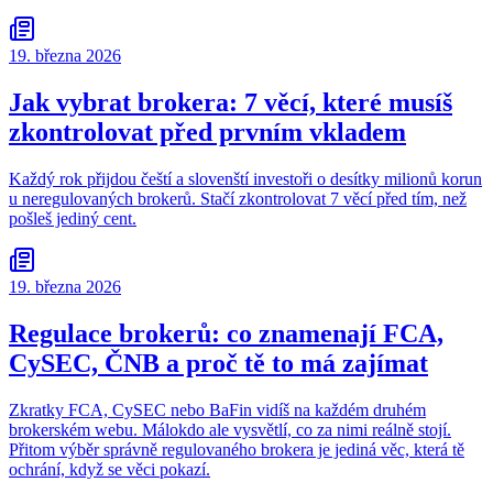
19. března 2026
Jak vybrat brokera: 7 věcí, které musíš
zkontrolovat před prvním vkladem
Každý rok přijdou čeští a slovenští investoři o desítky milionů korun
u neregulovaných brokerů. Stačí zkontrolovat 7 věcí před tím, než
pošleš jediný cent.
19. března 2026
Regulace brokerů: co znamenají FCA,
CySEC, ČNB a proč tě to má zajímat
Zkratky FCA, CySEC nebo BaFin vidíš na každém druhém
brokerském webu. Málokdo ale vysvětlí, co za nimi reálně stojí.
Přitom výběr správně regulovaného brokera je jediná věc, která tě
ochrání, když se věci pokazí.