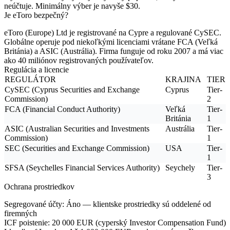
neúčtuje. Minimálny výber je navyše $30.
Je eToro bezpečný?
eToro (Europe) Ltd je registrované na Cypre a regulované CySEC.
Globálne operuje pod niekoľkými licenciami vrátane FCA (Veľká
Británia) a ASIC (Austrália). Firma funguje od roku 2007 a má viac
ako 40 miliónov registrovaných používateľov.
Regulácia a licencie
REGULÁTOR
KRAJINA
TIER
CySEC (Cyprus Securities and Exchange
Cyprus
Tier-
Commission)
2
FCA (Financial Conduct Authority)
Veľká
Tier-
Británia
1
ASIC (Australian Securities and Investments
Austrália
Tier-
Commission)
1
SEC (Securities and Exchange Commission)
USA
Tier-
1
SFSA (Seychelles Financial Services Authority)
Seychely
Tier-
3
Ochrana prostriedkov
Segregované účty
: Áno — klientske prostriedky sú oddelené od
firemných
ICF poistenie
: 20 000 EUR (cyperský Investor Compensation Fund)