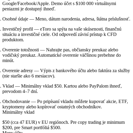
Google/Facebook/Apple. Demo účet s $100 000 virtuálnymi
peniazmi je dostupný ihneď.
Osobné údaje
— Meno, dátum narodenia, adresa, štátna príslušnosť.
Investičný profil
— eToro sa spýta na vaše skúsenosti, finančnú
situáciu a investičné ciele. Od odpovedí závisí prístup k CFD
produktom.
Overenie totožnosti
— Nahrajte pas, občiansky preukaz alebo
vodičský preukaz. Automatické overenie väčšinou prebehne do
minút.
Overenie adresy
— Výpis z bankového účtu alebo faktúra za služby
(nie staršie ako 6 mesiacov).
Vklad
— Minimálny vklad $50. Kartou alebo PayPalom ihneď,
prevodom 4–7 dní.
Obchodovanie
— Po pripísaní vkladu môžete kupovať akcie, ETF,
kryptomeny alebo kopírovať ostatných obchodníkov.
Minimálny vklad
$50
(cca 47 EUR) v EU regiónoch. Pre copy trading je minimum
$200, pre Smart portfóliá $500.
Meny účtu