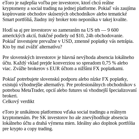
eToro je najlepšia voľba pre investorov, ktorí chcú
reálne
kryptomeny
a
social trading
na jednej platforme. Pokiaľ vás zaujíma
kopírovanie obchodov skúsených obchodníkov alebo tematické
Smart portfóliá, žiadny iný broker toto neponúka v takej kvalite.
Hodí sa aj pre investorov so zameraním na US trh — 9 600
amerických akcií, frakčné podiely od $10, 24h obchodovanie.
Pokiaľ investujete prevažne v USD, zmenné poplatky vás netrápia.
Kto by mal zvážiť alternatívu?
Pre slovenských investorov je hlavná nevýhoda
absencia lokálneho
účtu
. Každý vklad prejde konverziou so spreadom 0,75 % alebo
viac. Zvážte brokerov s EUR účtom a nižšími FX poplatkami.
Pokiaľ potrebujete slovenskú podporu alebo nízke FX poplatky,
existujú výhodnejšie alternatívy. Pre profesionálnych obchodníkov s
potrebou MetaTrader, opcií alebo futures sú vhodnejší špecializovaní
brokeri.
Celkový verdikt
eToro je unikátnou platformou vďaka social tradingu a reálnym
kryptomenám. Pre SK investorov ho ale znevýhodňuje absencia
lokálneho účtu a drahá výmena mien. Ideálny ako doplnok portfólia
pre krypto a copy trading.