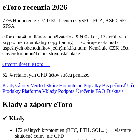
eToro recenzia 2026
77
%
Hodnotenie 7.7/10
EU licencia
CySEC, FCA, ASIC, SEC,
SFSA
eToro má 40 miliónov používateľov, 9 600 akcií, 172 reálnych
kryptomien a unikátny copy trading — kopírujete obchody
úspešných obchodníkov jedným kliknutím. Nemá ale CZK účet,
slovenskú pobočku ani slovenské akcie.
Otvoriť účet u eToro →
52 % retailových CFD účtov stráca peniaze.
Klady/zápory
Verdikt
Skóre
Hodnotenie
Poplatky
Bezpečnosť
Účet
Produkty
Platforma
Vklady
Podpora
Úročenie
FAQ
Diskusia
Klady a zápory eToro
✓ Klady
172 reálnych kryptomien (BTC, ETH, SOL...) — vlastníte
skutočné coiny, nie CFD