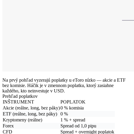
Na prvý pohľad vyzerajú poplatky u eToro nízko — akcie a ETF
bez komisie. Háčik je v
zmennom poplatku
, ktorý zasiahne
každého, kto neinvestuje v USD.
Prehľad poplatkov
INŠTRUMENT
POPLATOK
Akcie (reálne, long, bez páky)
0 % komisia
ETF (reálne, long, bez páky)
0 %
Kryptomeny (reálne)
1 % + spread
Forex
Spread od 1,0 pipu
CFD
Spread + overnight poplatok