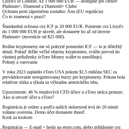
Lloyd's of London
: Až 1 000 000 EUR — dostupné pre členov
Platinum+, Diamond a Diamond+ Clubu
Ochrana proti zápornému zostatku
: Áno (EU regulácia)
Čo to znamená v praxi?
Štandardná ochrana cez ICF je 20 000 EUR. Poistenie cez Lloyd's
do 1 000 000 EUR je skvelé, ale dostanete ho až od úrovne
Platinum+ (investície od $25 000).
Reálne kryptomeny
nie sú pokryté poistením ICF — to je dôležitý
detail. Pokiaľ držíte veľké objemy kryptomien, zvážte prevod do
vlastnej peňaženky (eToro Money wallet to umožňuje).
Pokuty a varovania
V roku 2023 zaplatilo eToro USA pokutu $1,5 milióna SEC za
prevádzkovanie neregistrovanej burzy pre kryptomeny. Pokuta bola
relatívne nízka a týkala sa výhradne amerického trhu.
Upozornenie
: 46 % retailových CFD účtov u eToro stráca peniaze.
Ako si otvoriť účet u eToro?
Registrácia je online a podľa našich skúseností trvá
do 20 minút
vrátane overenia. Demo účet dostanete ihneď.
Krok za krokom
Registrácia
— E-mail + heslo na etoro.com, alebo prihlásenie cez