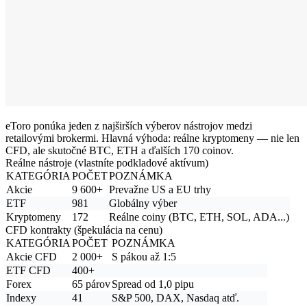
eToro ponúka jeden z najširších výberov nástrojov medzi
retailovými brokermi. Hlavná výhoda:
reálne kryptomeny
— nie len
CFD, ale skutočné BTC, ETH a ďalších 170 coinov.
Reálne nástroje (vlastníte podkladové aktívum)
KATEGÓRIA
POČET
POZNÁMKA
Akcie
9 600+
Prevažne US a EU trhy
ETF
981
Globálny výber
Kryptomeny
172
Reálne coiny (BTC, ETH, SOL, ADA...)
CFD kontrakty (špekulácia na cenu)
KATEGÓRIA
POČET
POZNÁMKA
Akcie CFD
2 000+
S pákou až 1:5
ETF CFD
400+
Forex
65 párov
Spread od 1,0 pipu
Indexy
41
S&P 500, DAX, Nasdaq atď.