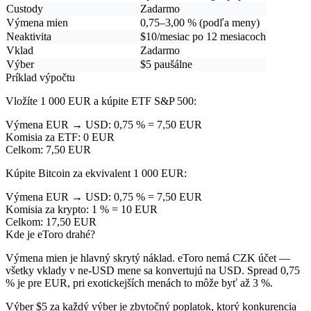
Custody
Zadarmo
Výmena mien
0,75–3,00 % (podľa meny)
Neaktivita
$10/mesiac po 12 mesiacoch
Vklad
Zadarmo
Výber
$5 paušálne
Príklad výpočtu
Vložíte 1 000 EUR a kúpite ETF S&P 500:
Výmena EUR → USD
: 0,75 % =
7,50 EUR
Komisia za ETF
: 0 EUR
Celkom
: 7,50 EUR
Kúpite Bitcoin za ekvivalent 1 000 EUR:
Výmena EUR → USD
: 0,75 % =
7,50 EUR
Komisia za krypto
: 1 % =
10 EUR
Celkom
: 17,50 EUR
Kde je eToro drahé?
Výmena mien
je hlavný skrytý náklad. eToro nemá CZK účet —
všetky vklady v ne-USD mene sa konvertujú na USD. Spread 0,75
% je pre EUR, pri exotickejších menách to môže byť až 3 %.
Výber $5
za každý výber je zbytočný poplatok, ktorý konkurencia