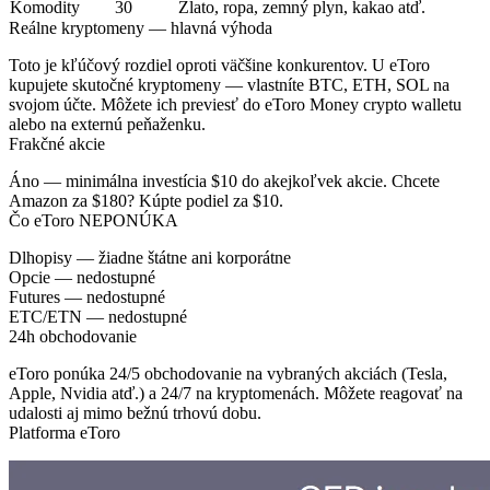
Komodity
30
Zlato, ropa, zemný plyn, kakao atď.
Reálne kryptomeny — hlavná výhoda
Toto je kľúčový rozdiel oproti väčšine konkurentov. U eToro
kupujete
skutočné kryptomeny
— vlastníte BTC, ETH, SOL na
svojom účte. Môžete ich previesť do eToro Money crypto walletu
alebo na externú peňaženku.
Frakčné akcie
Áno — minimálna investícia $10 do akejkoľvek akcie. Chcete
Amazon za $180? Kúpte podiel za $10.
Čo eToro NEPONÚKA
Dlhopisy
— žiadne štátne ani korporátne
Opcie
— nedostupné
Futures
— nedostupné
ETC/ETN
— nedostupné
24h obchodovanie
eToro ponúka 24/5 obchodovanie na vybraných akciách (Tesla,
Apple, Nvidia atď.) a 24/7 na kryptomenách. Môžete reagovať na
udalosti aj mimo bežnú trhovú dobu.
Platforma eToro