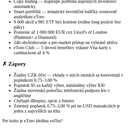
Copy trading — kopírujte portfóliá úspešných investorov
automaticky
Smart portfóliá — tematické investičné balíčky zostavené
analytikmi eToro
9 600 akcií a 981 ETF bez komisie (reálne long pozície bez
páky)
Poistenie až 1 000 000 EUR cez Lloyd's of London
(Platinum+ a Diamond)
24h obchodovanie a pre-market prístup na vybrané aktíva
eToro Club — 5 úrovní benefitov vrátane Visa karty s
cashbackom až 4 %
✗ Zápory
Žiadny CZK účet — vklady v iných menách sa konvertujú s
poplatkom 0,75–3,00 %
Poplatok $5 za každý výber, minimálny výber $30
Žiadna slovenská pobočka, telefonická podpora len v
angličtine
Chýbajú dlhopisy, opcie a futures
Zmenný poplatok 0,75–3,00 % pri ne-USD transakciách je
jeden z najvyšších na trhu
Pre koho je eToro ideálna voľba?