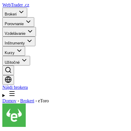
WebTrader
.cz
Brokeri
Porovnanie
Vzdelávanie
Inštrumenty
Kurzy
Užitočné
Nájdi brokera
Domov
›
Brokeri
›
eToro