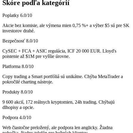
Skóre podľa kategórií
Poplatky
6.0
/10
Akcie bez komisie, ale výmena mien 0,75 %+ a výber $5 sú pre SK
investorov drahé.
Bezpečnosť
8.0
/10
CySEC + FCA + ASIC regulácia, ICF 20 000 EUR. Lloyd's
poistenie až $1M pre vyššie úrovne.
Platforma
8.0
/10
Copy trading a Smart portfóliá sú unikátne. Chýba MetaTrader a
pokročilé charting nástroje.
Produkty
8.0
/10
9 600 akcií, 172 reálnych kryptomien, 24h trading. Chýbajú
dlhopisy a opcie.
Podpora
4.0
/10
Web čiastočne preložený, ale podpora len anglicky. Žiadna
pobočka, žiadny telefón pre bežných klientov.