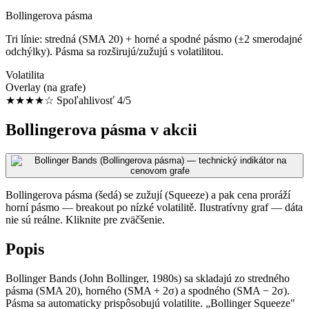
Bollingerova pásma
Tri línie: stredná (SMA 20) + horné a spodné pásmo (±2 smerodajné
odchýlky). Pásma sa rozširujú/zužujú s volatilitou.
Volatilita
Overlay (na grafe)
★★★★☆
Spoľahlivosť 4/5
Bollingerova pásma v akcii
Bollingerova pásma (šedá) se zužují (Squeeze) a pak cena proráží
horní pásmo — breakout po nízké volatilitě. Ilustratívny graf — dáta
nie sú reálne. Kliknite pre zväčšenie.
Popis
Bollinger Bands (John Bollinger, 1980s) sa skladajú zo stredného
pásma (SMA 20), horného (SMA + 2σ) a spodného (SMA − 2σ).
Pásma sa automaticky prispôsobujú volatilite. „Bollinger Squeeze"