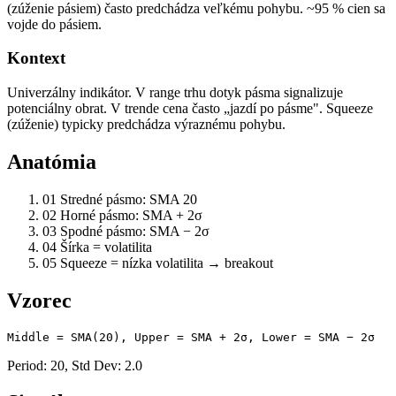
(zúženie pásiem) často predchádza veľkému pohybu. ~95 % cien sa
vojde do pásiem.
Kontext
Univerzálny indikátor. V range trhu dotyk pásma signalizuje
potenciálny obrat. V trende cena často „jazdí po pásme". Squeeze
(zúženie) typicky predchádza výraznému pohybu.
Anatómia
01
Stredné pásmo: SMA 20
02
Horné pásmo: SMA + 2σ
03
Spodné pásmo: SMA − 2σ
04
Šírka = volatilita
05
Squeeze = nízka volatilita → breakout
Vzorec
Middle = SMA(20), Upper = SMA + 2σ, Lower = SMA − 2σ
Period: 20, Std Dev: 2.0