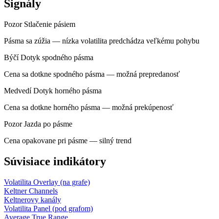
Signály
Pozor
Stlačenie pásiem
Pásma sa zúžia — nízka volatilita predchádza veľkému pohybu
Býčí
Dotyk spodného pásma
Cena sa dotkne spodného pásma — možná prepredanosť
Medvedí
Dotyk horného pásma
Cena sa dotkne horného pásma — možná prekúpenosť
Pozor
Jazda po pásme
Cena opakovane pri pásme — silný trend
Súvisiace indikátory
Volatilita
Overlay (na grafe)
Keltner Channels
Keltnerovy kanály
Volatilita
Panel (pod grafom)
Average True Range