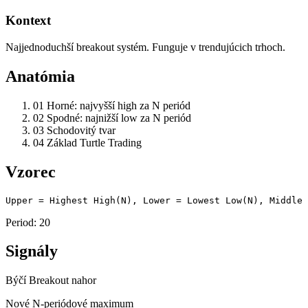
Kontext
Najjednoduchší breakout systém. Funguje v trendujúcich trhoch.
Anatómia
01
Horné: najvyšší high za N periód
02
Spodné: najnižší low za N periód
03
Schodovitý tvar
04
Základ Turtle Trading
Vzorec
Upper = Highest High(N), Lower = Lowest Low(N), Middle 
Period: 20
Signály
Býčí
Breakout nahor
Nové N-periódové maximum