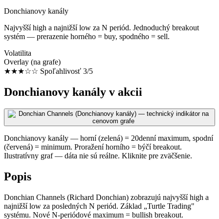
Donchianovy kanály
Najvyšší high a najnižší low za N periód. Jednoduchý breakout
systém — prerazenie horného = buy, spodného = sell.
Volatilita
Overlay (na grafe)
★★★☆☆
Spoľahlivosť 3/5
Donchianovy kanály v akcii
Donchianovy kanály — horní (zelená) = 20denní maximum, spodní
(červená) = minimum. Proražení horního = býčí breakout.
Ilustratívny graf — dáta nie sú reálne. Kliknite pre zväčšenie.
Popis
Donchian Channels (Richard Donchian) zobrazujú najvyšší high a
najnižší low za posledných N periód. Základ „Turtle Trading"
systému. Nové N-periódové maximum = bullish breakout.