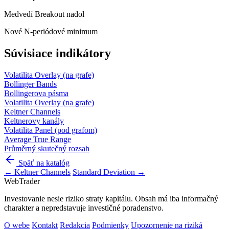
Medvedí
Breakout nadol
Nové N-periódové minimum
Súvisiace indikátory
Volatilita
Overlay (na grafe)
Bollinger Bands
Bollingerova pásma
Volatilita
Overlay (na grafe)
Keltner Channels
Keltnerovy kanály
Volatilita
Panel (pod grafom)
Average True Range
Průměrný skutečný rozsah
Späť na katalóg
← Keltner Channels
Standard Deviation →
Web
Trader
Investovanie nesie riziko straty kapitálu. Obsah má iba informačný
charakter a nepredstavuje investičné poradenstvo.
O webe
Kontakt
Redakcia
Podmienky
Upozornenie na riziká