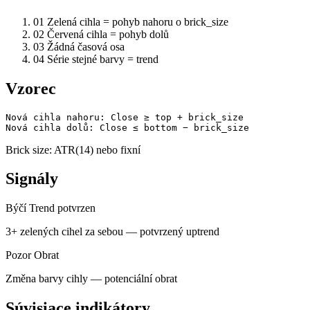
01
Zelená cihla = pohyb nahoru o brick_size
02
Červená cihla = pohyb dolů
03
Žádná časová osa
04
Série stejné barvy = trend
Vzorec
Nová cihla nahoru: Close ≥ top + brick_size

Nová cihla dolů: Close ≤ bottom − brick_size
Brick size: ATR(14) nebo fixní
Signály
Býčí
Trend potvrzen
3+ zelených cihel za sebou — potvrzený uptrend
Pozor
Obrat
Změna barvy cihly — potenciální obrat
Súvisiace indikátory