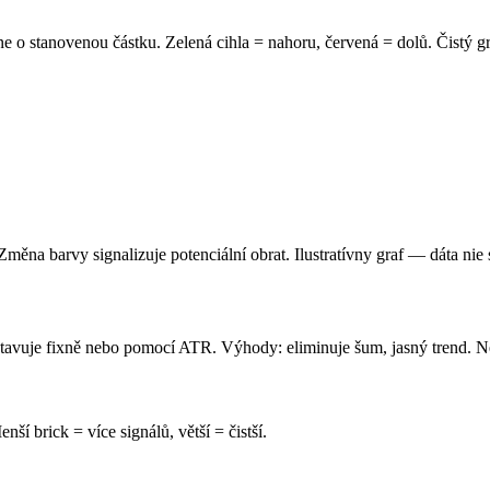
 o stanovenou částku. Zelená cihla = nahoru, červená = dolů. Čistý g
ěna barvy signalizuje potenciální obrat. Ilustratívny graf — dáta nie s
astavuje fixně nebo pomocí ATR. Výhody: eliminuje šum, jasný trend. N
ší brick = více signálů, větší = čistší.