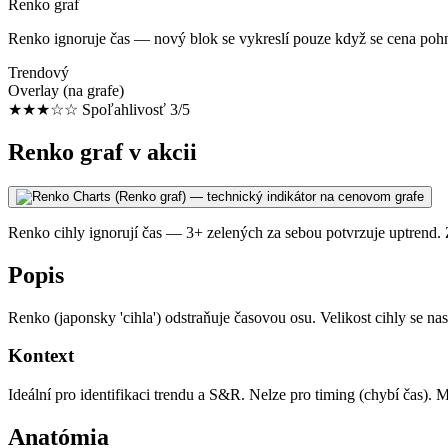
Renko graf
Renko ignoruje čas — nový blok se vykreslí pouze když se cena pohne
Trendový
Overlay (na grafe)
★★★☆☆
Spoľahlivosť 3/5
Renko graf v akcii
Renko cihly ignorují čas — 3+ zelených za sebou potvrzuje uptrend. Zm
Popis
Renko (japonsky 'cihla') odstraňuje časovou osu. Velikost cihly se n
Kontext
Ideální pro identifikaci trendu a S&R. Nelze pro timing (chybí čas). Men
Anatómia