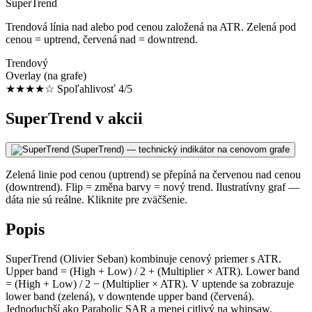
SuperTrend
Trendová línia nad alebo pod cenou založená na ATR. Zelená pod
cenou = uptrend, červená nad = downtrend.
Trendový
Overlay (na grafe)
★★★★☆
Spoľahlivosť 4/5
SuperTrend v akcii
Zelená linie pod cenou (uptrend) se přepíná na červenou nad cenou
(downtrend). Flip = změna barvy = nový trend. Ilustratívny graf —
dáta nie sú reálne. Kliknite pre zväčšenie.
Popis
SuperTrend (Olivier Seban) kombinuje cenový priemer s ATR.
Upper band = (High + Low) / 2 + (Multiplier × ATR). Lower band
= (High + Low) / 2 − (Multiplier × ATR). V uptende sa zobrazuje
lower band (zelená), v downtende upper band (červená).
Jednoduchší ako Parabolic SAR a menej citlivý na whipsaw.