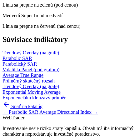
Línia sa prepne na zelenú (pod cenou)
Medvedí
SuperTrend medvedí
Línia sa prepne na červenú (nad cenou)
Súvisiace indikátory
Trendový
Overlay (na grafe)
Parabolic SAR
Parabolický SAR
Volatilita
Panel (pod grafom)
Average True Range
Průměrný skutečný rozsah
Trendový
Overlay (na grafe)
Exponential Moving Average
Exponenciální klouzavý průměr
Späť na katalóg
← Parabolic SAR
Average Directional Index →
Web
Trader
Investovanie nesie riziko straty kapitálu. Obsah má iba informačný
charakter a nepredstavuje investičné poradenstvo.