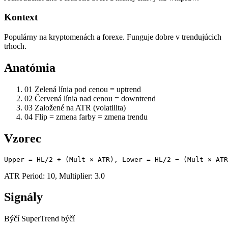
Kontext
Populárny na kryptomenách a forexe. Funguje dobre v trendujúcich
trhoch.
Anatómia
01
Zelená línia pod cenou = uptrend
02
Červená línia nad cenou = downtrend
03
Založené na ATR (volatilita)
04
Flip = zmena farby = zmena trendu
Vzorec
Upper = HL/2 + (Mult × ATR), Lower = HL/2 − (Mult × ATR
ATR Period: 10, Multiplier: 3.0
Signály
Býčí
SuperTrend býčí