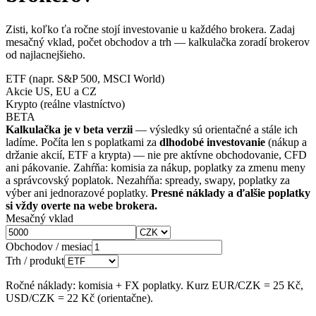
Zisti, koľko ťa ročne stojí investovanie u každého brokera. Zadaj
mesačný vklad, počet obchodov a trh — kalkulačka zoradí brokerov
od najlacnejšieho.
ETF (napr. S&P 500, MSCI World)
Akcie US, EU a CZ
Krypto (reálne vlastníctvo)
BETA
Kalkulačka je v beta verzii
— výsledky sú orientačné a stále ich
ladíme. Počíta len s poplatkami za
dlhodobé investovanie
(nákup a
držanie akcií, ETF a krypta) — nie pre aktívne obchodovanie, CFD
ani pákovanie. Zahŕňa: komisia za nákup, poplatky za zmenu meny
a správcovský poplatok. Nezahŕňa: spready, swapy, poplatky za
výber ani jednorazové poplatky.
Presné náklady a ďalšie poplatky
si vždy overte na webe brokera.
Mesačný vklad
Obchodov / mesiac
Trh / produkt
Ročné náklady: komisia + FX poplatky. Kurz EUR/CZK = 25 Kč,
USD/CZK = 22 Kč (orientačne).