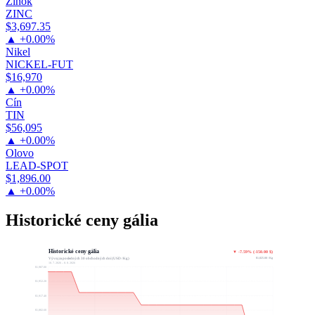
Zinok
ZINC
$3,697.35
▲ +0.00%
Nikel
NICKEL-FUT
$16,970
▲ +0.00%
Cín
TIN
$56,095
▲ +0.00%
Olovo
LEAD-SPOT
$1,896.00
▲ +0.00%
Historické ceny gália
Historické ceny gália
▼ -7.59% (-150.00 $)
$1,825.00 / Kg
Vývoj za posledných 30 obchodných dní (USD / Kg)
10. 7. 2026 – 8. 8. 2026
$1,987.00
$1,952.20
$1,917.40
$1,882.60