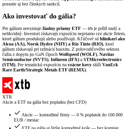
porastie aj bez čínskych sankcií.
Ako investovať do gália?
Pre gálium neexistuje
žiadny priamy ETF
— trh je príliš malý a
nelikvidný. Investori získavajú expozíciu nepriamo cez akcie firiem,
ktoré gálium produkujú alebo používajú. Kľúčové sú
hliníkari ako
Alcoa (AA), Norsk Hydro (NHY) a Rio Tinto (RIO)
, ktorí
gálium získavajú pri rafinácii bauxitu. Z polovodičového sektora
ťažia z dopytu po GaN čipoch
Wolfspeed (WOLF)
,
Navitas
Semiconductor (NVTS)
,
Infineon (IFX)
a
STMicroelectronics
(STM)
. Pre tematickú expozíciu na
vzácne kovy
slúži
VanEck
Rare Earth/Strategic Metals ETF (REMX)
.
XTB
Akcie a ETF na gália bez poplatku (bez CFD)
Akcie — komoditné firmy — 0 % poplatok do 100 000
EUR / mesiac
ETF na gália aj širšie komoditné koše — bez komisie