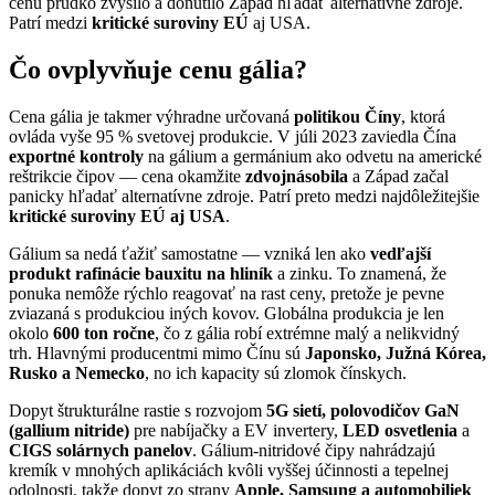
cenu prudko zvýšilo a donútilo Západ hľadať alternatívne zdroje.
Patrí medzi
kritické suroviny EÚ
aj USA.
Čo ovplyvňuje cenu gália?
Cena gália je takmer výhradne určovaná
politikou Číny
, ktorá
ovláda vyše 95 % svetovej produkcie. V júli 2023 zaviedla Čína
exportné kontroly
na gálium a germánium ako odvetu na americké
reštrikcie čipov — cena okamžite
zdvojnásobila
a Západ začal
panicky hľadať alternatívne zdroje. Patrí preto medzi najdôležitejšie
kritické suroviny EÚ aj USA
.
Gálium sa nedá ťažiť samostatne — vzniká len ako
vedľajší
produkt rafinácie bauxitu na hliník
a zinku. To znamená, že
ponuka nemôže rýchlo reagovať na rast ceny, pretože je pevne
zviazaná s produkciou iných kovov. Globálna produkcia je len
okolo
600 ton ročne
, čo z gália robí extrémne malý a nelikvidný
trh. Hlavnými producentmi mimo Čínu sú
Japonsko, Južná Kórea,
Rusko a Nemecko
, no ich kapacity sú zlomok čínskych.
Dopyt štrukturálne rastie s rozvojom
5G sietí, polovodičov GaN
(gallium nitride)
pre nabíjačky a EV invertery,
LED osvetlenia
a
CIGS solárnych panelov
. Gálium-nitridové čipy nahrádzajú
kremík v mnohých aplikáciách kvôli vyššej účinnosti a tepelnej
odolnosti, takže dopyt zo strany
Apple, Samsung a automobiliek