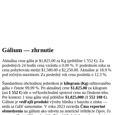
Gálium — zhrnutie
Aktuálna cena gália je $1,825.00 za Kg (približne 1 552 €). Za
posledných 24 hodín cena vzrástla o 0.00 %. V poslednom roku sa
cena pohybovala medzi $1,580.00 a $2,250.00. Aktuálne je 18.9 %
pod ročným maximom. Za posledný rok cena posilnila o 12.3 %.
Štandardnou obchodnou jednotkou je
kilogram (Kg)
rafinovaného
gália v čistote 99,99 %. Pri aktuálnej cene
$1,825.00
za kilogram
(asi
1 552 €
) ide o veľkoobchodnú spotovú cenu na čínskom trhu.
Pre kontext: 1 tona gália stojí približne
$1,825,000
(
1 552 108 €
).
Gálium je
vedľajší produkt
výroby hliníka z bauxitu a zinku —
nedá sa ťažiť samostatne. V roku 2023 zaviedla
Čína exportné
obmedzenia
na gálium ako odvetu na americké reštrikcie čipov, čo