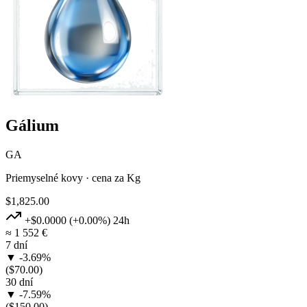
Gálium
GA
Priemyselné kovy · cena za Kg
$1,825.00
+$0.0000
(+0.00%)
24h
≈ 1 552 €
7 dní
▼ -3.69%
($70.00)
30 dní
▼ -7.59%
($150.00)