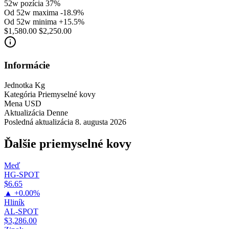
52w pozícia
37%
Od 52w maxima
-18.9%
Od 52w minima
+15.5%
$1,580.00
$2,250.00
Informácie
Jednotka
Kg
Kategória
Priemyselné kovy
Mena
USD
Aktualizácia
Denne
Posledná aktualizácia
8. augusta 2026
Ďalšie priemyselné kovy
Meď
HG-SPOT
$6.65
▲ +0.00%
Hliník
AL-SPOT
$3,286.00