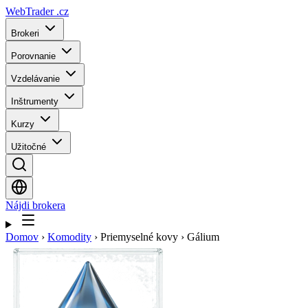
WebTrader
.cz
Brokeri
Porovnanie
Vzdelávanie
Inštrumenty
Kurzy
Užitočné
Nájdi brokera
Domov
›
Komodity
›
Priemyselné kovy
›
Gálium