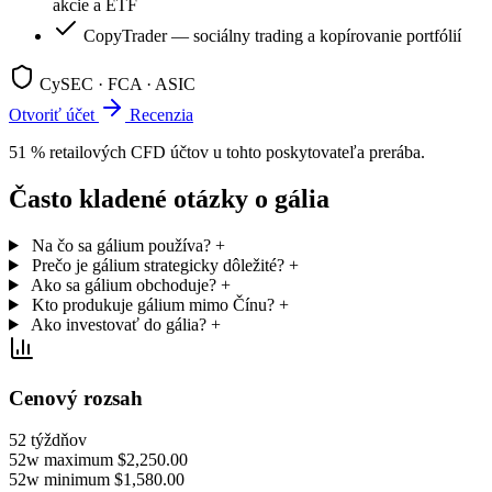
akcie a ETF
CopyTrader — sociálny trading a kopírovanie portfólií
CySEC · FCA · ASIC
Otvoriť účet
Recenzia
51 % retailových CFD účtov u tohto poskytovateľa prerába.
Často kladené otázky o gália
Na čo sa gálium používa?
+
Prečo je gálium strategicky dôležité?
+
Ako sa gálium obchoduje?
+
Kto produkuje gálium mimo Čínu?
+
Ako investovať do gália?
+
Cenový rozsah
52 týždňov
52w maximum
$2,250.00
52w minimum
$1,580.00