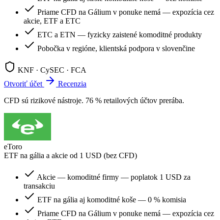
Priame CFD na Gálium v ponuke nemá — expozícia cez
akcie, ETF a ETC
ETC a ETN — fyzicky zaistené komoditné produkty
Pobočka v regióne, klientská podpora v slovenčine
KNF · CySEC · FCA
Otvoriť účet
Recenzia
CFD sú rizikové nástroje. 76 % retailových účtov prerába.
eToro
ETF na gália a akcie od 1 USD (bez CFD)
Akcie — komoditné firmy — poplatok 1 USD za
transakciu
ETF na gália aj komoditné koše — 0 % komisia
Priame CFD na Gálium v ponuke nemá — expozícia cez