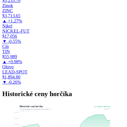
$3,235.70
Zinok
ZINC
$3,713.65
▲ +1.27%
Nikel
NICKEL-FUT
$17,056
▼ -0.55%
Cín
TIN
$55,989
▲ +0.98%
Olovo
LEAD-SPOT
$1,894.80
▼ -0.26%
Historické ceny horčíka
Historické ceny horčíka
▲ +1.85% (+45.53 $)
$2,504.45 / T
Vývoj za posledných 30 obchodných dní (USD / T)
7. 7. 2026 – 5. 8. 2026
$2,524.78
$2,509.12
$2,493.46