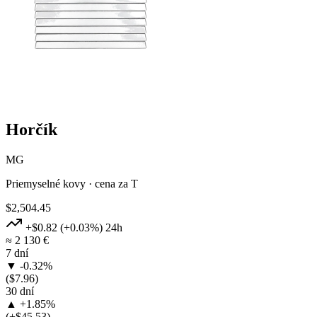
Horčík
MG
Priemyselné kovy · cena za T
$2,504.45
+$0.82
(+0.03%)
24h
≈ 2 130 €
7 dní
▼ -0.32%
($7.96)
30 dní
▲ +1.85%
(+$45.53)