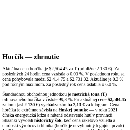
Horčík — zhrnutie
Aktuálna cena horčíka je $2,504.45 za T (približne 2 130 €). Za
posledných 24 hodín cena vzrástla o 0.03 %. V poslednom roku sa
cena pohybovala medzi $2,414.75 a $2,731.32. Aktuálne je 8.3 %
pod ročným maximom. Za posledný rok cena oslabila o 6.0 %.
Štandardnou obchodnou jednotkou je
metrická tona (T)
rafinovaného horčíka v čistote 99,8 %. Pri aktuálnej cene
$2,504.45
za tonu (asi
2 130 €
) vychádza zhruba
2,13 €
za kilogram. Cena
horčíka je extrémne závislá na
čínskej ponuke
— v roku 2021
čínska energetická kríza a nútené odstavenie hutí v provincii
Shaanxi vyvolali
historický šok
, keď cena raketovo vzlietla a
európski výrobcovia hliníka (horčík je nevyhnutný legujúci prvok)