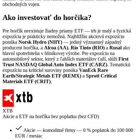
obchodných vojen.
Ako investovať do horčíka?
Pre horčík neexistuje žiadny priamy ETF — trh je malý a fyzická
expozícia je prakticky nemožná. Najbližšiu akciovú expozíciu
ponúka
Norsk Hydro (NHY)
— jediný významný západný
producent horčíka, a
Alcoa (AA)
,
Rio Tinto (RIO)
a
Rusal
ako
hlavní spotrebitelia v hliníkovej výrobe. Pre expozíciu na
automobilový sektor, ktorý z ľahších materiálov ťaží, slúži
First
Trust NASDAQ Global Auto Index ETF (CARZ)
. Tematickú
expozíciu na kritické suroviny ponúka
VanEck Rare
Earth/Strategic Metals ETF (REMX)
a
Sprott Critical
Materials ETF (CRIT)
.
XTB
Akcie a ETF na horčíka bez poplatku (bez CFD)
Akcie — komoditné firmy — 0 % poplatok do 100 000
EUR / mesiac