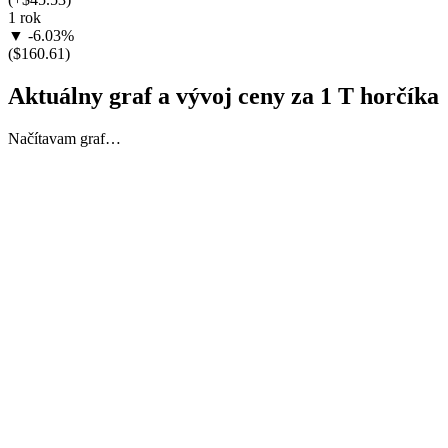
1 rok
▼ -6.03%
($160.61)
Aktuálny graf a vývoj ceny za 1 T horčíka
Načítavam graf…