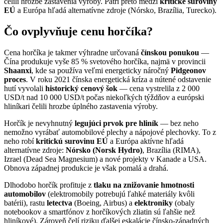
čelili hrozbe zastavenia výroby. Patrí preto medzi
kritické suroviny
EÚ
a Európa hľadá alternatívne zdroje (Nórsko, Brazília, Turecko).
Čo ovplyvňuje cenu horčíka?
Cena horčíka je takmer výhradne určovaná
čínskou ponukou
—
Čína produkuje vyše 85 % svetového horčíka, najmä v provincii
Shaanxi
, kde sa používa veľmi energeticky náročný
Pidgeonov
proces
. V roku 2021 čínska energetická kríza a nútené odstavenie
hutí vyvolali
historický cenový šok
— cena vystrelila z 2 000
USD/t nad 10 000 USD/t počas niekoľkých týždňov a európski
hliníkari čelili hrozbe úplného zastavenia výroby.
Horčík je nevyhnutný
legujúci prvok pre hliník
— bez neho
nemožno vyrábať automobilové plechy a nápojové plechovky. To z
neho robí
kritickú surovinu EÚ
a Európa aktívne hľadá
alternatívne zdroje:
Nórsko (Norsk Hydro)
, Brazília (RIMA),
Izrael (Dead Sea Magnesium) a nové projekty v Kanade a USA.
Obnova západnej produkcie je však pomalá a drahá.
Dlhodobo horčík profituje z
tlaku na znižovanie hmotnosti
automobilov
(elektromobily potrebujú ľahké materiály kvôli
batérii), rastu
letectva
(Boeing, Airbus) a
elektroniky
(obaly
notebookov a smartfónov z horčíkových zliatin sú ľahšie než
hliníkové). Zároveň čelí riziku ďalšej eskalácie čínsko-západných