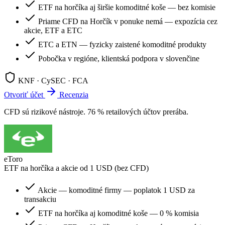
ETF na horčíka aj širšie komoditné koše — bez komisie
Priame CFD na Horčík v ponuke nemá — expozícia cez
akcie, ETF a ETC
ETC a ETN — fyzicky zaistené komoditné produkty
Pobočka v regióne, klientská podpora v slovenčine
KNF · CySEC · FCA
Otvoriť účet
Recenzia
CFD sú rizikové nástroje. 76 % retailových účtov prerába.
eToro
ETF na horčíka a akcie od 1 USD (bez CFD)
Akcie — komoditné firmy — poplatok 1 USD za
transakciu
ETF na horčíka aj komoditné koše — 0 % komisia