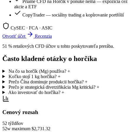
Priame CFD na Horčík v ponuke nemá — expozícia cez
akcie a ETF
CopyTrader — sociálny trading a kopírovanie portfólií
CySEC · FCA · ASIC
Otvoriť účet
Recenzia
51 % retailových CFD účtov u tohto poskytovateľa prerába.
Často kladené otázky o horčíka
Na čo sa horčík (Mg) používa?
+
Koľko stojí 1 kg horčíka?
+
Prečo Čína dominuje produkcii horčíka?
+
Prečo je strategická diverzifikácia Mg kritická?
+
Ako investovať do horčíka?
+
Cenový rozsah
52 týždňov
52w maximum
$2,731.32