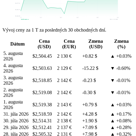
$2,477.81
$2,462.15
$2,446.49
7.7.
13.7.
19.7.
24.7.
30.7.
5.8.
WebTrader.cz
MG • 5. 8. 2026
Vývoj ceny za 1 T za posledných 30 obchodných dní.
Cena
Cena
Zmena
Zmena
Dátum
(USD)
(EUR)
(USD)
(%)
5. augusta
$2,504.45
2 130 €
+0.82 $
▲ +0.03%
2026
4. augusta
$2,503.63
2 129 €
-15.22 $
▼ -0.60%
2026
3. augusta
$2,518.85
2 142 €
-0.23 $
▼ -0.01%
2026
2. augusta
$2,519.08
2 142 €
-0.30 $
▼ -0.01%
2026
1. augusta
$2,519.38
2 143 €
+0.79 $
▲ +0.03%
2026
31. júla 2026
$2,518.59
2 142 €
+4.28 $
▲ +0.17%
30. júla 2026
$2,514.31
2 138 €
+1.90 $
▲ +0.08%
29. júla 2026
$2,512.41
2 137 €
+7.09 $
▲ +0.28%
28. júla 2026
$2,505.32
2 131 €
+7.98 $
▲ +0.32%