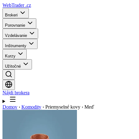
WebTrader
.cz
Brokeri
Porovnanie
Vzdelávanie
Inštrumenty
Kurzy
Užitočné
Nájdi brokera
Domov
›
Komodity
›
Priemyselné kovy
›
Meď