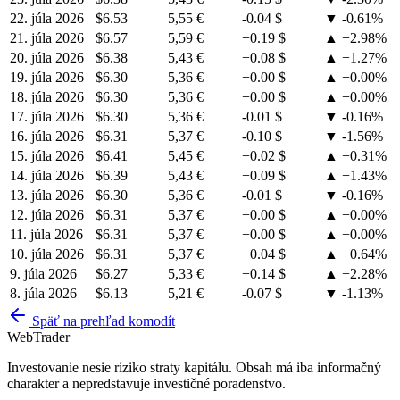
22. júla 2026
$6.53
5,55 €
-0.04 $
▼ -0.61%
21. júla 2026
$6.57
5,59 €
+0.19 $
▲ +2.98%
20. júla 2026
$6.38
5,43 €
+0.08 $
▲ +1.27%
19. júla 2026
$6.30
5,36 €
+0.00 $
▲ +0.00%
18. júla 2026
$6.30
5,36 €
+0.00 $
▲ +0.00%
17. júla 2026
$6.30
5,36 €
-0.01 $
▼ -0.16%
16. júla 2026
$6.31
5,37 €
-0.10 $
▼ -1.56%
15. júla 2026
$6.41
5,45 €
+0.02 $
▲ +0.31%
14. júla 2026
$6.39
5,43 €
+0.09 $
▲ +1.43%
13. júla 2026
$6.30
5,36 €
-0.01 $
▼ -0.16%
12. júla 2026
$6.31
5,37 €
+0.00 $
▲ +0.00%
11. júla 2026
$6.31
5,37 €
+0.00 $
▲ +0.00%
10. júla 2026
$6.31
5,37 €
+0.04 $
▲ +0.64%
9. júla 2026
$6.27
5,33 €
+0.14 $
▲ +2.28%
8. júla 2026
$6.13
5,21 €
-0.07 $
▼ -1.13%
Späť na prehľad komodít
Web
Trader
Investovanie nesie riziko straty kapitálu. Obsah má iba informačný
charakter a nepredstavuje investičné poradenstvo.