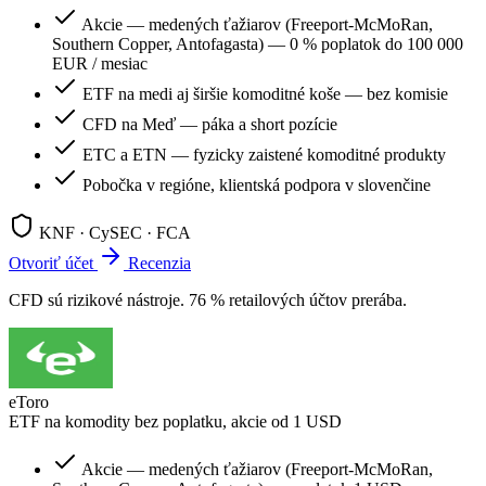
Akcie — medených ťažiarov (Freeport-McMoRan,
Southern Copper, Antofagasta) — 0 % poplatok do 100 000
EUR / mesiac
ETF na medi aj širšie komoditné koše — bez komisie
CFD na Meď — páka a short pozície
ETC a ETN — fyzicky zaistené komoditné produkty
Pobočka v regióne, klientská podpora v slovenčine
KNF · CySEC · FCA
Otvoriť účet
Recenzia
CFD sú rizikové nástroje. 76 % retailových účtov prerába.
eToro
ETF na komodity bez poplatku, akcie od 1 USD
Akcie — medených ťažiarov (Freeport-McMoRan,