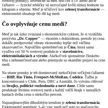
svetovej ponuky). Investične sa meď drží cez ETF alebo akcie
ťažiarov — fyzické tehličky sú nezvyčajné kvôli nízkej hodnote na
kilogram a objemu. Meď je kľúčový kov
zelenej transformácie
—
elektromobil obsahuje 60–80 kg medi.
Čo ovplyvňuje cenu medi?
Meď je tak úzko zviazaná s ekonomickým cyklom, že si vyslúžila
prezývku
„Dr. Copper"
— ekonóm s doktorátom, pretože jej cena
dokáže predpovedať obraty ekonomiky lepšie než väčšina
ukazovateľov. Najväčším spotrebiteľom je
Čína
, ktorá sama
využíva cez 50 % svetovej produkcie v
stavebníctve,
elektroinštaláciách a výrobe
. Akékoľvek spomalenie čínskeho
trhu s nehnuteľnosťami alebo priemyslu sa okamžite prejaví na cene
medi.
Na strane ponuky je trh dominovaný niekoľkými veľkými ťažiarmi
—
BHP, Rio Tinto, Freeport-McMoRan, Codelco
. Ťažba je
koncentrovaná v Chile, Peru, DRC a Austrálii, čo vytvára citlivosť
na
štrajky, politické rozhodnutia a nové dane
. Chile samo
produkuje štvrtinu svetovej medi a každý väčší štrajk v tamojších
baniach dvíha cenu o niekoľko percent.
Najzaujímavejším dlhodobým trendom je
zelená transformácia
.
Elektromobil potrebuje 3–4× viac medi než auto so spaľovacím