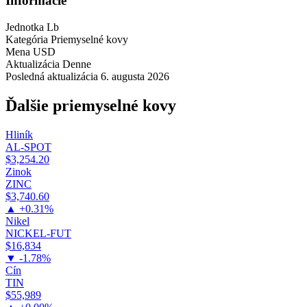
Informácie
Jednotka
Lb
Kategória
Priemyselné kovy
Mena
USD
Aktualizácia
Denne
Posledná aktualizácia
6. augusta 2026
Ďalšie priemyselné kovy
Hliník
AL-SPOT
$3,254.20
Zinok
ZINC
$3,740.60
▲ +0.31%
Nikel
NICKEL-FUT
$16,834
▼ -1.78%
Cín
TIN
$55,989