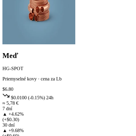
Meď
HG-SPOT
Priemyselné kovy · cena za Lb
$6.80
$0.0100
(-0.15%)
24h
≈ 5,78 €
7 dní
▲ +4.62%
(+$0.30)
30 dní
▲ +9.68%
(+$0.60)