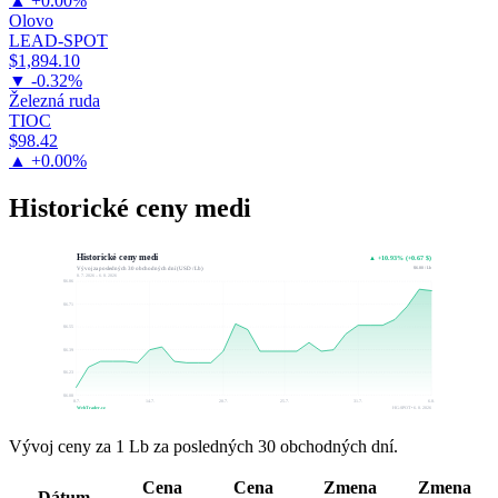
▲ +0.00%
Olovo
LEAD-SPOT
$1,894.10
▼ -0.32%
Železná ruda
TIOC
$98.42
▲ +0.00%
Historické ceny medi
Historické ceny medi
▲ +10.93% (+0.67 $)
$6.80 / Lb
Vývoj za posledných 30 obchodných dní (USD / Lb)
8. 7. 2026 – 6. 8. 2026
$6.86
$6.71
$6.55
$6.39
$6.23
$6.08
8.7.
14.7.
20.7.
25.7.
31.7.
6.8.
WebTrader.cz
HG-SPOT • 6. 8. 2026
Vývoj ceny za 1 Lb za posledných 30 obchodných dní.
Cena
Cena
Zmena
Zmena
Dátum