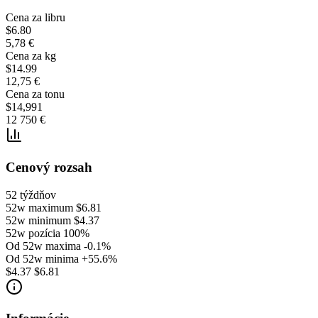
Cena za libru
$6.80
5,78 €
Cena za kg
$14.99
12,75 €
Cena za tonu
$14,991
12 750 €
Cenový rozsah
52 týždňov
52w maximum
$6.81
52w minimum
$4.37
52w pozícia
100%
Od 52w maxima
-0.1%
Od 52w minima
+55.6%
$4.37
$6.81