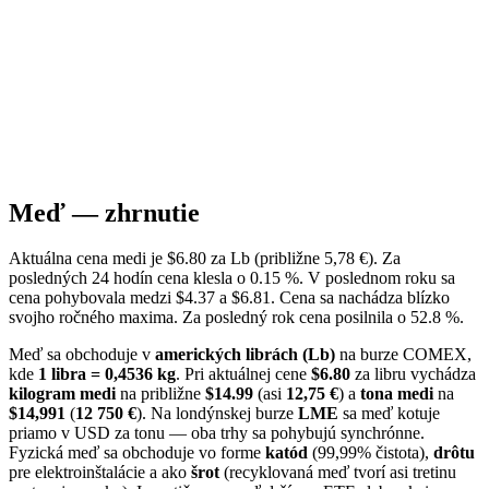
Meď — zhrnutie
Aktuálna cena medi je $6.80 za Lb (približne 5,78 €). Za
posledných 24 hodín cena klesla o 0.15 %. V poslednom roku sa
cena pohybovala medzi $4.37 a $6.81. Cena sa nachádza blízko
svojho ročného maxima. Za posledný rok cena posilnila o 52.8 %.
Meď sa obchoduje v
amerických librách (Lb)
na burze COMEX,
kde
1 libra = 0,4536 kg
. Pri aktuálnej cene
$6.80
za libru vychádza
kilogram medi
na približne
$14.99
(asi
12,75 €
) a
tona medi
na
$14,991
(
12 750 €
). Na londýnskej burze
LME
sa meď kotuje
priamo v USD za tonu — oba trhy sa pohybujú synchrónne.
Fyzická meď sa obchoduje vo forme
katód
(99,99% čistota),
drôtu
pre elektroinštalácie a ako
šrot
(recyklovaná meď tvorí asi tretinu