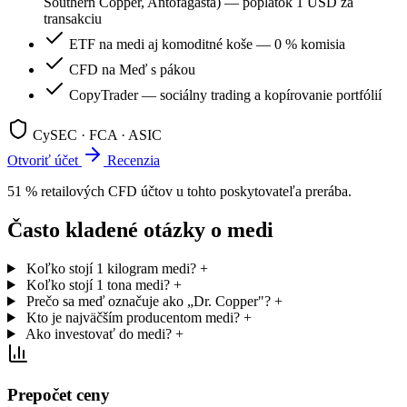
Southern Copper, Antofagasta) — poplatok 1 USD za
transakciu
ETF na medi aj komoditné koše — 0 % komisia
CFD na Meď s pákou
CopyTrader — sociálny trading a kopírovanie portfólií
CySEC · FCA · ASIC
Otvoriť účet
Recenzia
51 % retailových CFD účtov u tohto poskytovateľa prerába.
Často kladené otázky o medi
Koľko stojí 1 kilogram medi?
+
Koľko stojí 1 tona medi?
+
Prečo sa meď označuje ako „Dr. Copper"?
+
Kto je najväčším producentom medi?
+
Ako investovať do medi?
+
Prepočet ceny