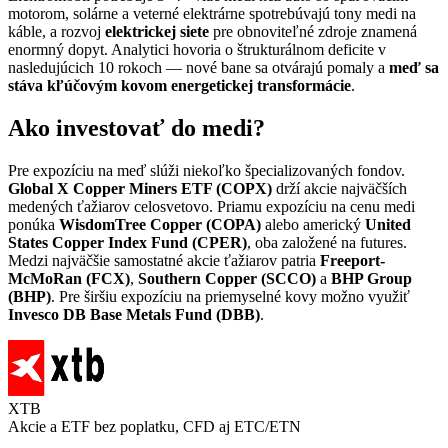
motorom, solárne a veterné elektrárne spotrebúvajú tony medi na
káble, a rozvoj
elektrickej siete
pre obnoviteľné zdroje znamená
enormný dopyt. Analytici hovoria o štrukturálnom deficite v
nasledujúcich 10 rokoch — nové bane sa otvárajú pomaly a
meď sa
stáva kľúčovým kovom energetickej transformácie
.
Ako investovať do medi?
Pre expozíciu na meď slúži niekoľko špecializovaných fondov.
Global X Copper Miners ETF (COPX)
drží akcie najväčších
medených ťažiarov celosvetovo. Priamu expozíciu na cenu medi
ponúka
WisdomTree Copper (COPA)
alebo americký
United
States Copper Index Fund (CPER)
, oba založené na futures.
Medzi najväčšie samostatné akcie ťažiarov patria
Freeport-
McMoRan (FCX)
,
Southern Copper (SCCO)
a
BHP Group
(BHP)
. Pre širšiu expozíciu na priemyselné kovy možno využiť
Invesco DB Base Metals Fund (DBB)
.
XTB
Akcie a ETF bez poplatku, CFD aj ETC/ETN