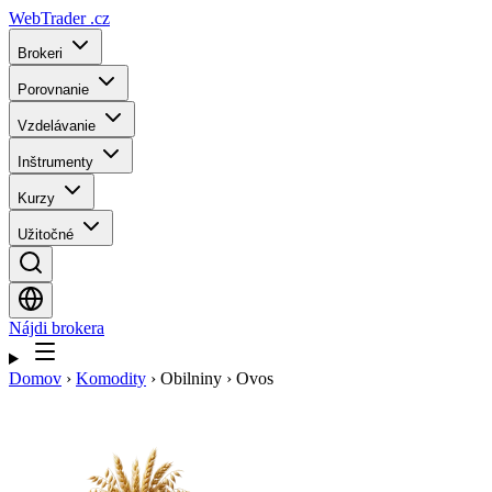
WebTrader
.cz
Brokeri
Porovnanie
Vzdelávanie
Inštrumenty
Kurzy
Užitočné
Nájdi brokera
Domov
›
Komodity
›
Obilniny
›
Ovos