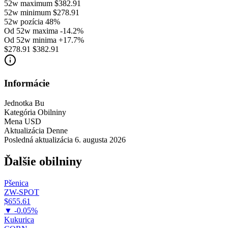
52w maximum
$382.91
52w minimum
$278.91
52w pozícia
48%
Od 52w maxima
-14.2%
Od 52w minima
+17.7%
$278.91
$382.91
Informácie
Jednotka
Bu
Kategória
Obilniny
Mena
USD
Aktualizácia
Denne
Posledná aktualizácia
6. augusta 2026
Ďalšie obilniny
Pšenica
ZW-SPOT
$655.61
▼ -0.05%
Kukurica