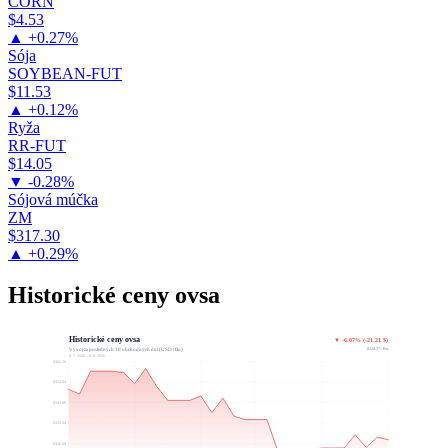
CORN
$4.53
▲ +0.27%
Sója
SOYBEAN-FUT
$11.53
▲ +0.12%
Ryža
RR-FUT
$14.05
▼ -0.28%
Sójová múčka
ZM
$317.30
▲ +0.29%
Historické ceny ovsa
Historické ceny ovsa
▼ -6.07% (-21.21 $)
$328.37 / Bu
Vývoj za posledných 30 obchodných dní (USD / Bu)
8. 7. 2026 – 6. 8. 2026
$361.29
$352.64
$343.99
$335.34
$326.69