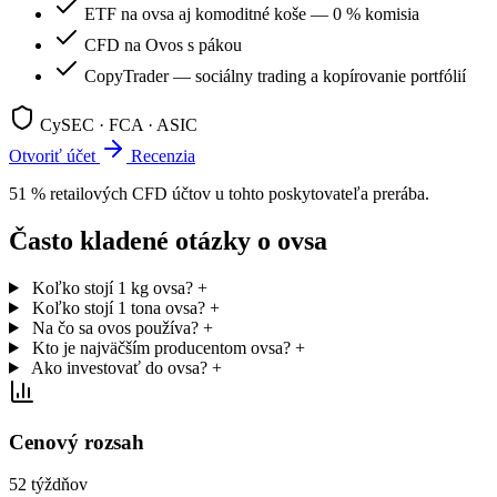
ETF na ovsa aj komoditné koše — 0 % komisia
CFD na Ovos s pákou
CopyTrader — sociálny trading a kopírovanie portfólií
CySEC · FCA · ASIC
Otvoriť účet
Recenzia
51 % retailových CFD účtov u tohto poskytovateľa prerába.
Často kladené otázky o ovsa
Koľko stojí 1 kg ovsa?
+
Koľko stojí 1 tona ovsa?
+
Na čo sa ovos používa?
+
Kto je najväčším producentom ovsa?
+
Ako investovať do ovsa?
+
Cenový rozsah
52 týždňov