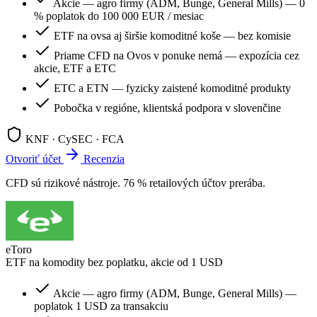
Akcie — agro firmy (ADM, Bunge, General Mills) — 0
% poplatok do 100 000 EUR / mesiac
ETF na ovsa aj širšie komoditné koše — bez komisie
Priame CFD na Ovos v ponuke nemá — expozícia cez
akcie, ETF a ETC
ETC a ETN — fyzicky zaistené komoditné produkty
Pobočka v regióne, klientská podpora v slovenčine
KNF · CySEC · FCA
Otvoriť účet
Recenzia
CFD sú rizikové nástroje. 76 % retailových účtov prerába.
eToro
ETF na komodity bez poplatku, akcie od 1 USD
Akcie — agro firmy (ADM, Bunge, General Mills) —
poplatok 1 USD za transakciu