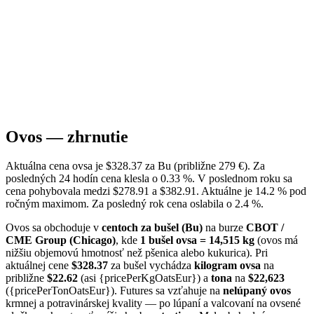
Ovos — zhrnutie
Aktuálna cena ovsa je $328.37 za Bu (približne 279 €). Za
posledných 24 hodín cena klesla o 0.33 %. V poslednom roku sa
cena pohybovala medzi $278.91 a $382.91. Aktuálne je 14.2 % pod
ročným maximom. Za posledný rok cena oslabila o 2.4 %.
Ovos sa obchoduje v
centoch za bušel (Bu)
na burze
CBOT /
CME Group (Chicago)
, kde
1 bušel ovsa = 14,515 kg
(ovos má
nižšiu objemovú hmotnosť než pšenica alebo kukurica). Pri
aktuálnej cene
$328.37
za bušel vychádza
kilogram ovsa
na
približne
$22.62
(asi {pricePerKgOatsEur}) a
tona
na
$22,623
({pricePerTonOatsEur}). Futures sa vzťahuje na
nelúpaný ovos
krmnej a potravinárskej kvality — po lúpaní a valcovaní na ovsené