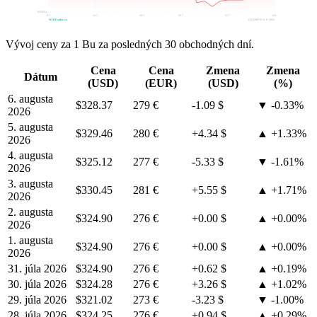
$318.04
8.7.
14.7.
20.7.
25.7.
31.7.
6.8.
WebTrader.cz
OAT-SPOT • 6. 8. 2026
Vývoj ceny za 1 Bu za posledných 30 obchodných dní.
Cena
Cena
Zmena
Zmena
Dátum
(USD)
(EUR)
(USD)
(%)
6. augusta
$328.37
279 €
-1.09 $
▼ -0.33%
2026
5. augusta
$329.46
280 €
+4.34 $
▲ +1.33%
2026
4. augusta
$325.12
277 €
-5.33 $
▼ -1.61%
2026
3. augusta
$330.45
281 €
+5.55 $
▲ +1.71%
2026
2. augusta
$324.90
276 €
+0.00 $
▲ +0.00%
2026
1. augusta
$324.90
276 €
+0.00 $
▲ +0.00%
2026
31. júla 2026
$324.90
276 €
+0.62 $
▲ +0.19%
30. júla 2026
$324.28
276 €
+3.26 $
▲ +1.02%
29. júla 2026
$321.02
273 €
-3.23 $
▼ -1.00%
28. júla 2026
$324.25
276 €
+0.94 $
▲ +0.29%