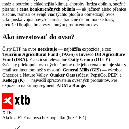
mráz a potrebuje chladnejšiu klímu), choroby (hrdza obilnín, snežné
plesne) a
cena konkurenčných obilnín
— ak jačmeň alebo pšenica
zlacnie, farmári osievajú viac týchto plodín a obmedzujú ovos.
Ukrajinská vojna navyše narušila tradičné čiernomorské trasy,
pretože Ukrajina bola významným producentom ovsa.
Ako investovať do ovsa?
Čistý ETF na ovos
neexistuje
— najbližšia expozícia je cez
Teucrium Agricultural Fund (TAGS)
a
Invesco DB Agriculture
Fund (DBA)
. Z akcií sú relevantné
Oatly Group (OTLY)
—
švédsky priekopník ovsených nápojov (ale jeho cena koreluje skôr s
retail sentimentom než s ovsom),
General Mills (GIS)
— výrobca
Cheerios a Nature Valley,
Quaker Oats
(súčasť PepsiCo,
PEP
) a
Kellogg (K)
— najväčší spracovatelia ovsených produktov. Pre
expozíciu na kŕmny segment:
ADM
a
Bunge
.
XTB
Akcie a ETF na ovsa bez poplatku (bez CFD)