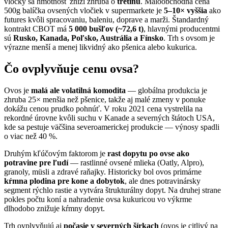
vločky sa hmotnosť zníži zhruba o
tretinu
. Maloobchodná cena
500g balíčka ovsených vločiek v supermarkete je
5–10× vyššia
ako
futures kvôli spracovaniu, baleniu, doprave a marži. Štandardný
kontrakt CBOT má
5 000 bušľov (~72,6 t)
, hlavnými producentmi
sú
Rusko, Kanada, Poľsko, Austrália a Fínsko
. Trh s ovsom je
výrazne menší a menej likvidný ako pšenica alebo kukurica.
Čo ovplyvňuje cenu ovsa?
Ovos je
malá ale volatilná komodita
— globálna produkcia je
zhruba 25× menšia než pšenice, takže aj malé zmeny v ponuke
dokážu cenou prudko pohnúť. V roku 2021 cena vystrelila na
rekordné úrovne kvôli suchu v Kanade a severných štátoch USA,
kde sa pestuje väčšina severoamerickej produkcie — výnosy spadli
o viac než 40 %.
Druhým kľúčovým faktorom je
rast dopytu po ovse ako
potravine pre ľudí
— rastlinné ovsené mlieka (Oatly, Alpro),
granoly, müsli a zdravé raňajky. Historicky bol ovos primárne
kŕmna plodina pre kone a dobytok
, ale dnes potravinársky
segment rýchlo rastie a vytvára štrukturálny dopyt. Na druhej strane
pokles počtu koní a nahradenie ovsa kukuricou vo výkrme
dlhodobo znižuje kŕmny dopyt.
Trh ovplyvňujú aj
počasie v severných šírkach
(ovos je citlivý na