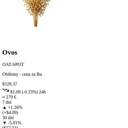
Ovos
OAT-SPOT
Obilniny · cena za Bu
$328.37
$1.09
(-0.33%)
24h
≈ 279 €
7 dní
▲ +1.26%
(+$4.09)
30 dní
▼ -5.01%
($17.32)