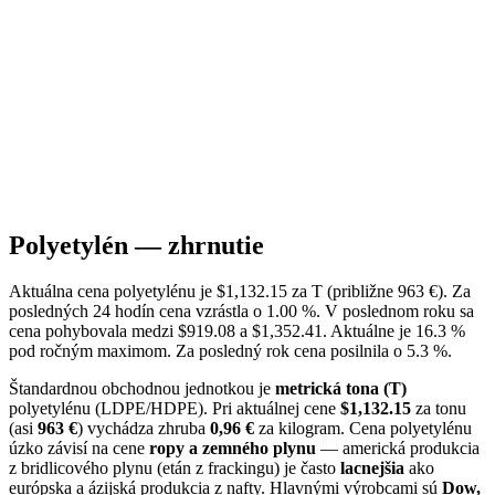
Polyetylén — zhrnutie
Aktuálna cena polyetylénu je $1,132.15 za T (približne 963 €). Za
posledných 24 hodín cena vzrástla o 1.00 %. V poslednom roku sa
cena pohybovala medzi $919.08 a $1,352.41. Aktuálne je 16.3 %
pod ročným maximom. Za posledný rok cena posilnila o 5.3 %.
Štandardnou obchodnou jednotkou je
metrická tona (T)
polyetylénu (LDPE/HDPE). Pri aktuálnej cene
$1,132.15
za tonu
(asi
963 €
) vychádza zhruba
0,96 €
za kilogram. Cena polyetylénu
úzko závisí na cene
ropy a zemného plynu
— americká produkcia
z bridlicového plynu (etán z frackingu) je často
lacnejšia
ako
európska a ázijská produkcia z nafty. Hlavnými výrobcami sú
Dow,