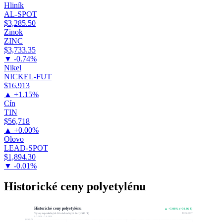
Hliník
AL-SPOT
$3,285.50
Zinok
ZINC
$3,733.35
▼ -0.74%
Nikel
NICKEL-FUT
$16,913
▲ +1.15%
Cín
TIN
$56,718
▲ +0.00%
Olovo
LEAD-SPOT
$1,894.30
▼ -0.01%
Historické ceny polyetylénu
Historické ceny polyetylénu
▲ +7.08% (+74.86 $)
$1,132.15 / T
Vývoj za posledných 30 obchodných dní (USD / T)
9. 7. 2026 – 7. 8. 2026
$1,169.73