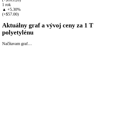
1 rok
▲ +5.30%
(+$57.00)
Aktuálny graf a vývoj ceny za 1 T
polyetylénu
Načítavam graf…