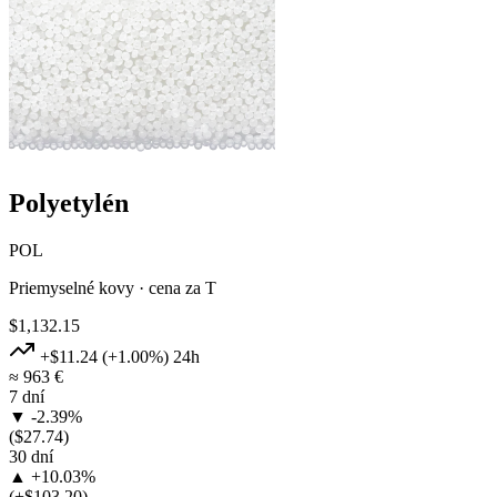
Polyetylén
POL
Priemyselné kovy · cena za T
$1,132.15
+$11.24
(+1.00%)
24h
≈ 963 €
7 dní
▼ -2.39%
($27.74)
30 dní
▲ +10.03%
(+$103.20)