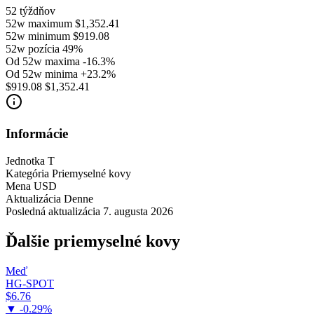
52 týždňov
52w maximum
$1,352.41
52w minimum
$919.08
52w pozícia
49%
Od 52w maxima
-16.3%
Od 52w minima
+23.2%
$919.08
$1,352.41
Informácie
Jednotka
T
Kategória
Priemyselné kovy
Mena
USD
Aktualizácia
Denne
Posledná aktualizácia
7. augusta 2026
Ďalšie priemyselné kovy
Meď
HG-SPOT
$6.76
▼ -0.29%