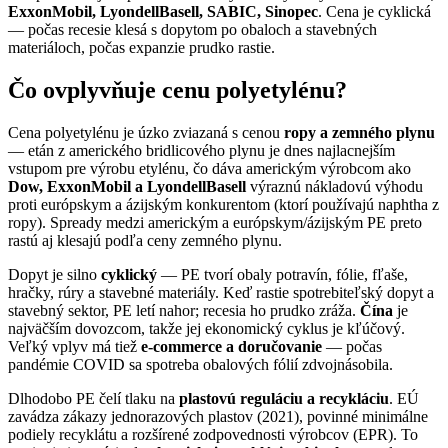
ExxonMobil, LyondellBasell, SABIC, Sinopec
. Cena je cyklická
— počas recesie klesá s dopytom po obaloch a stavebných
materiáloch, počas expanzie prudko rastie.
Čo ovplyvňuje cenu polyetylénu?
Cena polyetylénu je úzko zviazaná s cenou
ropy a zemného plynu
— etán z amerického bridlicového plynu je dnes najlacnejším
vstupom pre výrobu etylénu, čo dáva americkým výrobcom ako
Dow, ExxonMobil a LyondellBasell
výraznú nákladovú výhodu
proti európskym a ázijským konkurentom (ktorí používajú naphtha z
ropy). Spready medzi americkým a európskym/ázijským PE preto
rastú aj klesajú podľa ceny zemného plynu.
Dopyt je silno
cyklický
— PE tvorí obaly potravín, fólie, fľaše,
hračky, rúry a stavebné materiály. Keď rastie spotrebiteľský dopyt a
stavebný sektor, PE letí nahor; recesia ho prudko zráža.
Čína
je
najväčším dovozcom, takže jej ekonomický cyklus je kľúčový.
Veľký vplyv má tiež
e-commerce a doručovanie
— počas
pandémie COVID sa spotreba obalových fólií zdvojnásobila.
Dlhodobo PE čelí tlaku na
plastovú reguláciu a recykláciu
. EÚ
zavádza zákazy jednorazových plastov (2021), povinné minimálne
podiely recyklátu a rozšírené zodpovednosti výrobcov (EPR). To