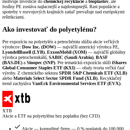
motivuje investície do
chemickej recyklácie
a
bioplastov
, ale
fosílny PE zostáva najlacnejší a najdostupnejší. Rast populácie a
spotreby v rozvojových krajinách zatiaľ prevažuje nad európskymi
reštrikciami.
Ako investovať do polyetylénu?
Pre expozíciu na polyetylén a petrochémiu slúžia akcie veľkých
výrobcov:
Dow Inc. (DOW)
— najväčší americký výrobca PE,
LyondellBasell (LYB)
,
ExxonMobil (XOM)
— najväčší globálny
výrobca petrochemikálií,
SABIC (Saudi Arabia)
,
BASF
(BAS.DE)
a
Sinopec (SNP)
. Pre tematickú expozíciu slúži
iShares
Global Consumer Staples ETF (KXI)
— obaly tvoria veľkú časť
výroby. Z chemického sektora
SPDR S&P Chemicals ETF (XLB)
alebo
Materials Select Sector SPDR Fund (XLB)
. Recyklačný
trend zachytáva
VanEck Environmental Services ETF (EVX)
.
XTB
Akcie a ETF na polyetylénu bez poplatku (bez CFD)
Akcie — komoditné firmy — 0 % poplatok do 100 000