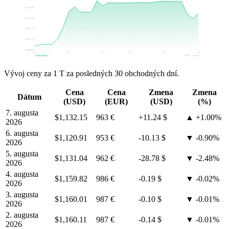
$1,145.58
$1,121.42
$1,097.27
$1,073.11
$1,048.96
9.7.
15.7.
21.7.
26.7.
1.8.
7.8.
WebTrader.cz
POL • 7. 8. 2026
Vývoj ceny za 1 T za posledných 30 obchodných dní.
Cena
Cena
Zmena
Zmena
Dátum
(USD)
(EUR)
(USD)
(%)
7. augusta
$1,132.15
963 €
+11.24 $
▲ +1.00%
2026
6. augusta
$1,120.91
953 €
-10.13 $
▼ -0.90%
2026
5. augusta
$1,131.04
962 €
-28.78 $
▼ -2.48%
2026
4. augusta
$1,159.82
986 €
-0.19 $
▼ -0.02%
2026
3. augusta
$1,160.01
987 €
-0.10 $
▼ -0.01%
2026
2. augusta
$1,160.11
987 €
-0.14 $
▼ -0.01%
2026