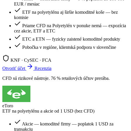
EUR / mesiac
ETF na polyetylénu aj širšie komoditné koše — bez
komisie
Priame CFD na Polyetylén v ponuke nemá — expozícia
cez akcie, ETF a ETC
ETC a ETN — fyzicky zaistené komoditné produkty
Pobočka v regióne, klientská podpora v slovenčine
KNF · CySEC · FCA
Otvoriť účet
Recenzia
CFD sú rizikové nástroje. 76 % retailových účtov prerába.
eToro
ETF na polyetylénu a akcie od 1 USD (bez CFD)
Akcie — komoditné firmy — poplatok 1 USD za
transakciu