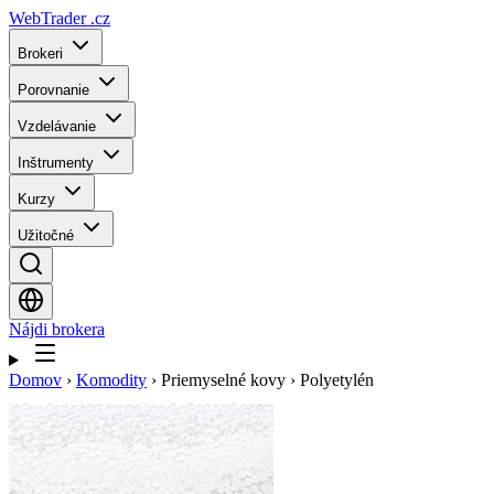
WebTrader
.cz
Brokeri
Porovnanie
Vzdelávanie
Inštrumenty
Kurzy
Užitočné
Nájdi brokera
Domov
›
Komodity
›
Priemyselné kovy
›
Polyetylén