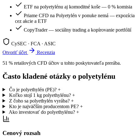
ETF na polyetylénu aj komoditné koše — 0 % komisia
Priame CFD na Polyetylén v ponuke nemá — expozícia
cez akcie a ETF
CopyTrader — sociálny trading a kopírovanie portfólií
CySEC · FCA · ASIC
Otvoriť účet
Recenzia
51 % retailových CFD účtov u tohto poskytovateľa prerába.
Často kladené otázky o polyetylénu
Čo je polyethylén (PE)?
+
Koľko stojí 1 kg polyethylénu?
+
Z čoho sa polyethylén vyrába?
+
Kto je najväčším producentom PE?
+
Ako investovať do polyethylénu?
+
Cenový rozsah