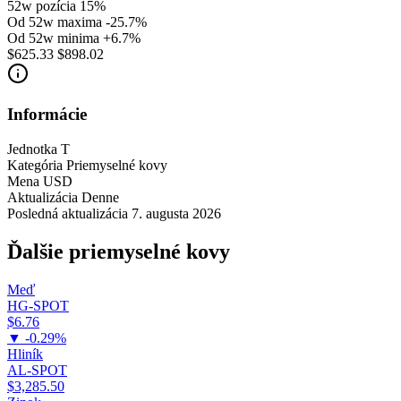
52w pozícia
15%
Od 52w maxima
-25.7%
Od 52w minima
+6.7%
$625.33
$898.02
Informácie
Jednotka
T
Kategória
Priemyselné kovy
Mena
USD
Aktualizácia
Denne
Posledná aktualizácia
7. augusta 2026
Ďalšie priemyselné kovy
Meď
HG-SPOT
$6.76
▼ -0.29%
Hliník
AL-SPOT
$3,285.50