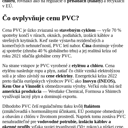
chlóru
, rovnako ako na regulácie o
prísadách (ftaláty)
a recyklácii
v EÚ.
Čo ovplyvňuje cenu PVC?
Cena PVC je úzko zviazaná so
stavebným cyklom
— vyše 70 %
spotreby končí v rúrach, oknách, podlahách, izolácii káblov a
strešných krytinách. Keď rastie výstavba rezidenčných a
komerčných nehnuteľností, PVC letí nahor.
Čína
dominuje výrobe
aj spotrebe (zhruba 40 % globálneho trhu) a jej realitná kríza od
roku 2021 stlačila globálne ceny PVC.
Na strane vstupov je PVC vyrobené z
etylénu a chlóru
. Cena
etylénu nasleduje ropu a plyn, zatiaľ čo chlór vzniká elektrolýzou
soli a je silno závislý na
cene elektriny
. Energetická kríza 2022
preto tlačila európskych výrobcov PVC ako
Inovyn (INEOS),
Kem One a Vinnolit
k obmedzovaniu výroby. Veľkú rolu hrá tiež
americká produkcia
— Westlake Chemical, Formosa a Shintech
využívajú lacný plyn a dominujú exportu.
Dlhodobo PVC čelí regulačnému tlaku kvôli
ftalátom
(zmäkčovadlá s hormonálnymi účinkami, EÚ postupne obmedzuje)
a obavám z chlóru v životnom prostredí. Napriek tomu zostáva PVC
nenahraditeľné pre
vodovodné potrubie, izoláciu káblov a
okenné profily
vďaka svojej trvanlivosti (50+ rokov) a nízkej cene.