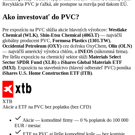
Recyklácia PVC je ťažká, ale postupne sa rozvíja pod tlakom EÚ.
Ako investovať do PVC?
Pre expozíciu na PVC slúžia akcie hlavných výrobcov:
Westlake
Chemical (WLK)
,
Shin-Etsu Chemical (4063.T)
— najväčší
globálny producent PVC,
Formosa Plastics (1301.TW)
,
Occidental Petroleum (OXY)
cez dcérsku OxyChem,
Olin (OLN)
— najväčší americký výrobca chlóru, a
INEOS
(súkromná firma).
Pre širšiu expozíciu na chemický sektor slúži
Materials Select
Sector SPDR Fund (XLB)
a
iShares Global Materials ETF
(MXI)
. Expozíciu na stavebníctvo (hlavný odberateľ PVC) ponúka
iShares U.S. Home Construction ETF (ITB)
.
XTB
Akcie a ETF na PVC bez poplatku (bez CFD)
Akcie — komoditné firmy — 0 % poplatok do 100 000
EUR / mesiac
ETF na PVC aj širšie komoditné koše — bez komisie