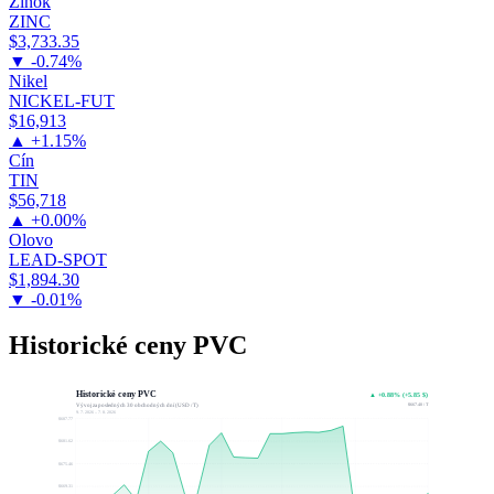
Zinok
ZINC
$3,733.35
▼ -0.74%
Nikel
NICKEL-FUT
$16,913
▲ +1.15%
Cín
TIN
$56,718
▲ +0.00%
Olovo
LEAD-SPOT
$1,894.30
▼ -0.01%
Historické ceny PVC
Historické ceny PVC
▲ +0.88% (+5.85 $)
$667.40 / T
Vývoj za posledných 30 obchodných dní (USD / T)
9. 7. 2026 – 7. 8. 2026
$687.77
$681.62
$675.46
$669.31