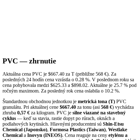
PVC — zhrnutie
Aktuálna cena PVC je $667.40 za T (približne 568 €). Za
posledných 24 hodín cena vzrástla o 0.28 %. V poslednom roku sa
cena pohybovala medzi $625.33 a $898.02. Aktuálne je 25.7 % pod
ročným maximom. Za posledný rok cena oslabila o 10.2 %.
Štandardnou obchodnou jednotkou je
metrická tona (T)
PVC
granulátu. Pri aktuálnej cene
$667.40
za tonu (asi
568 €
) vychádza
zhruba
0,57 €
za kilogram. PVC je
silne viazané na stavebný
cyklus
— keď sa stavia, rastie dopyt po rúrach, oknách a
podlahových krytinách. Hlavnými producentmi sú
Shin-Etsu
Chemical (Japonsko)
,
Formosa Plastics (Taiwan)
,
Westlake
Chemical
a
Inovyn (INEOS)
. Cena reaguje na ceny
etylénu a