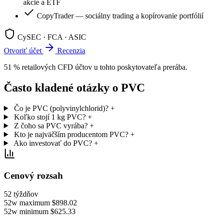
akcie a ETF
CopyTrader — sociálny trading a kopírovanie portfólií
CySEC · FCA · ASIC
Otvoriť účet
Recenzia
51 % retailových CFD účtov u tohto poskytovateľa prerába.
Často kladené otázky o PVC
Čo je PVC (polyvinylchlorid)?
+
Koľko stojí 1 kg PVC?
+
Z čoho sa PVC vyrába?
+
Kto je najväčším producentom PVC?
+
Ako investovať do PVC?
+
Cenový rozsah
52 týždňov
52w maximum
$898.02
52w minimum
$625.33