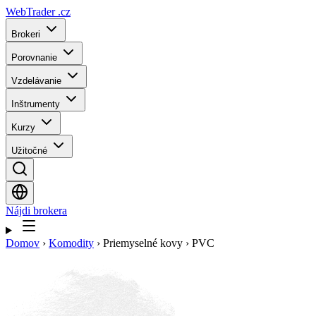
WebTrader
.cz
Brokeri
Porovnanie
Vzdelávanie
Inštrumenty
Kurzy
Užitočné
Nájdi brokera
Domov
›
Komodity
›
Priemyselné kovy
›
PVC