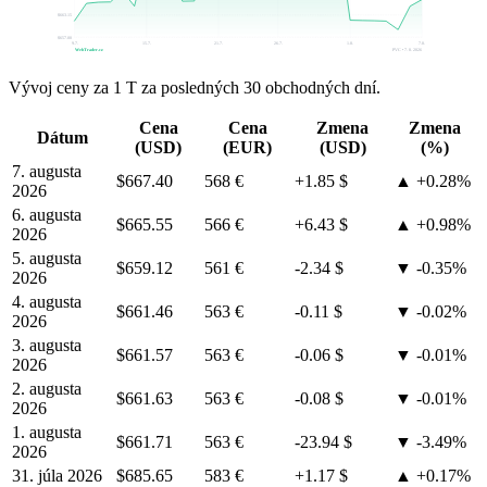
$663.15
$657.00
9.7.
15.7.
21.7.
26.7.
1.8.
7.8.
WebTrader.cz
PVC • 7. 8. 2026
Vývoj ceny za 1 T za posledných 30 obchodných dní.
Cena
Cena
Zmena
Zmena
Dátum
(USD)
(EUR)
(USD)
(%)
7. augusta
$667.40
568 €
+1.85 $
▲ +0.28%
2026
6. augusta
$665.55
566 €
+6.43 $
▲ +0.98%
2026
5. augusta
$659.12
561 €
-2.34 $
▼ -0.35%
2026
4. augusta
$661.46
563 €
-0.11 $
▼ -0.02%
2026
3. augusta
$661.57
563 €
-0.06 $
▼ -0.01%
2026
2. augusta
$661.63
563 €
-0.08 $
▼ -0.01%
2026
1. augusta
$661.71
563 €
-23.94 $
▼ -3.49%
2026
31. júla 2026
$685.65
583 €
+1.17 $
▲ +0.17%