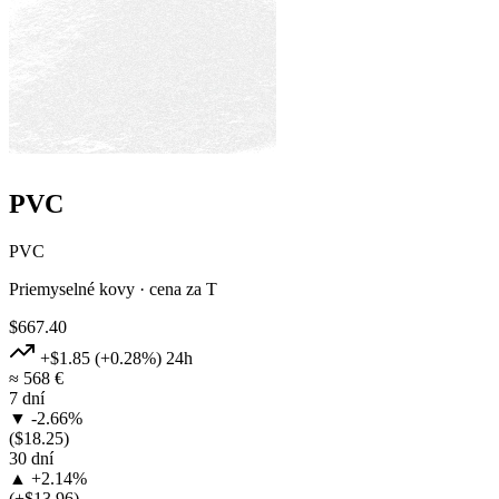
PVC
PVC
Priemyselné kovy · cena za T
$667.40
+$1.85
(+0.28%)
24h
≈ 568 €
7 dní
▼ -2.66%
($18.25)
30 dní
▲ +2.14%
(+$13.96)