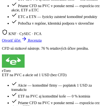
Priame CFD na PVC v ponuke nemá — expozícia cez
akcie, ETF a ETC
ETC a ETN — fyzicky zaistené komoditné produkty
Pobočka v regióne, klientská podpora v slovenčine
KNF · CySEC · FCA
Otvoriť účet
Recenzia
CFD sú rizikové nástroje. 76 % retailových účtov prerába.
eToro
ETF na PVC a akcie od 1 USD (bez CFD)
Akcie — komoditné firmy — poplatok 1 USD za
transakciu
ETF na PVC aj komoditné koše — 0 % komisia
Priame CFD na PVC v ponuke nemá — expozícia cez