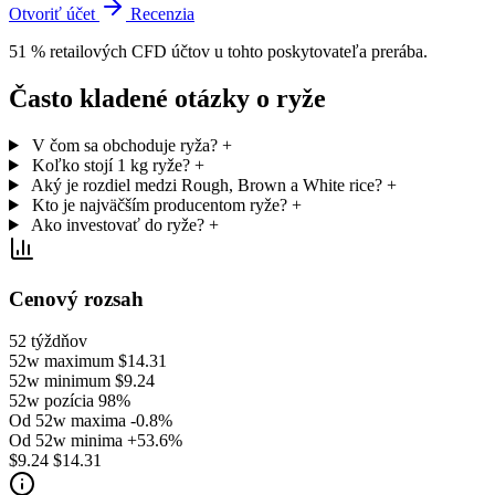
Otvoriť účet
Recenzia
51 % retailových CFD účtov u tohto poskytovateľa prerába.
Často kladené otázky o ryže
V čom sa obchoduje ryža?
+
Koľko stojí 1 kg ryže?
+
Aký je rozdiel medzi Rough, Brown a White rice?
+
Kto je najväčším producentom ryže?
+
Ako investovať do ryže?
+
Cenový rozsah
52 týždňov
52w maximum
$14.31
52w minimum
$9.24
52w pozícia
98%
Od 52w maxima
-0.8%
Od 52w minima
+53.6%
$9.24
$14.31