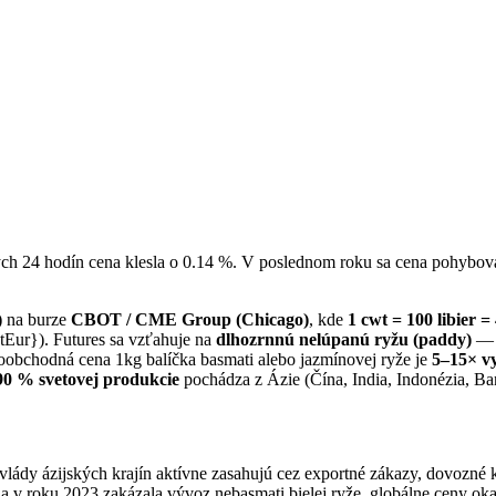
ných 24 hodín cena klesla o 0.14 %. V poslednom roku sa cena pohybov
)
na burze
CBOT / CME Group (Chicago)
, kde
1 cwt = 100 libier =
Eur}). Futures sa vzťahuje na
dlhozrnnú nelúpanú ryžu (paddy)
— p
obchodná cena 1kg balíčka basmati alebo jazmínovej ryže je
5–15× vy
90 % svetovej produkcie
pochádza z Ázie (Čína, India, Indonézia, Ba
lády ázijských krajín aktívne zasahujú cez exportné zákazy, dovozné 
v roku 2023 zakázala vývoz nebasmati bielej ryže, globálne ceny oka