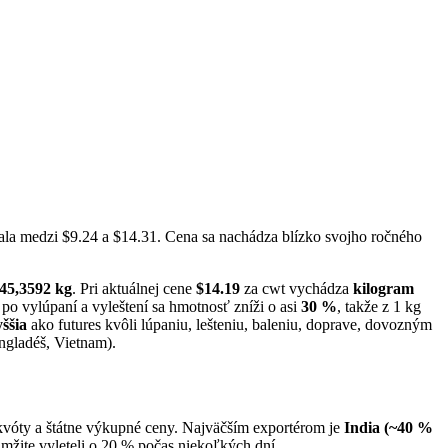
ala medzi $9.24 a $14.31. Cena sa nachádza blízko svojho ročného
 45,3592 kg
. Pri aktuálnej cene
$14.19
za cwt vychádza
kilogram
o vylúpaní a vyleštení sa hmotnosť zníži o asi
30 %
, takže z 1 kg
ššia
ako futures kvôli lúpaniu, lešteniu, baleniu, doprave, dovozným
ngladéš, Vietnam).
kvóty a štátne výkupné ceny. Najväčším exportérom je
India (~40 %
mžite vyleteli o 20 % počas niekoľkých dní.