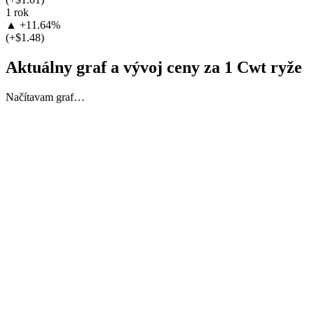
1 rok
▲ +11.64%
(+$1.48)
Aktuálny graf a vývoj ceny za 1 Cwt ryže
Načítavam graf…