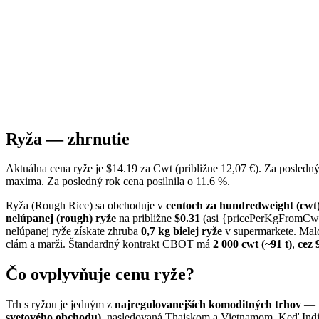
Ryža — zhrnutie
Aktuálna cena ryže je $14.19 za Cwt (približne 12,07 €). Za posled
maxima. Za posledný rok cena posilnila o 11.6 %.
Ryža (Rough Rice) sa obchoduje v
centoch za hundredweight (cwt
nelúpanej (rough) ryže
na približne
$0.31
(asi {pricePerKgFromCwt
nelúpanej ryže získate zhruba
0,7 kg bielej ryže
v supermarkete. Malo
clám a marži. Štandardný kontrakt CBOT má
2 000 cwt (~91 t)
,
cez 
Čo ovplyvňuje cenu ryže?
Trh s ryžou je jedným z
najregulovanejších komoditných trhov
— v
svetového obchodu)
, nasledovaná Thajskom a Vietnamom. Keď India 