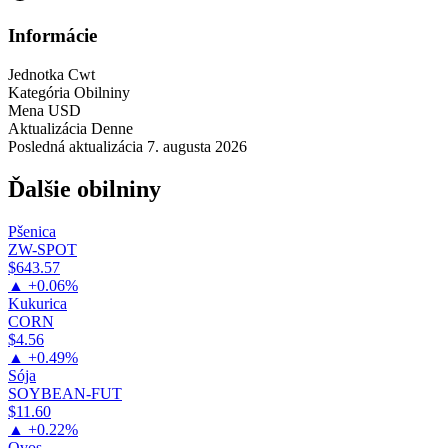
Informácie
Jednotka
Cwt
Kategória
Obilniny
Mena
USD
Aktualizácia
Denne
Posledná aktualizácia
7. augusta 2026
Ďalšie obilniny
Pšenica
ZW-SPOT
$643.57
▲ +0.06%
Kukurica
CORN
$4.56
▲ +0.49%
Sója
SOYBEAN-FUT
$11.60
▲ +0.22%
Ovos