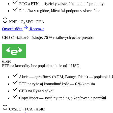
ETC a ETN — fyzicky zaistené komoditné produkty
Pobočka v regióne, klientská podpora v slovenčine
KNF · CySEC · FCA
Otvoriť účet
Recenzia
CFD sú rizikové nástroje. 76 % retailových účtov prerába.
eToro
ETF na komodity bez poplatku, akcie od 1 USD
Akcie — agro firmy (ADM, Bunge, Olam) — poplatok 1 U
ETF na ryže aj komoditné koše — 0 % komisia
CFD na Ryža s pákou
CopyTrader — sociálny trading a kopírovanie portfólií
CySEC · FCA · ASIC