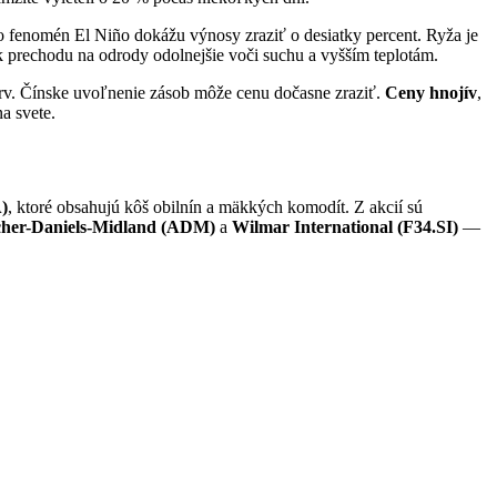
 fenomén El Niño dokážu výnosy zraziť o desiatky percent. Ryža je
k prechodu na odrody odolnejšie voči suchu a vyšším teplotám.
zerv. Čínske uvoľnenie zásob môže cenu dočasne zraziť.
Ceny hnojív
,
a svete.
)
, ktoré obsahujú kôš obilnín a mäkkých komodít. Z akcií sú
her-Daniels-Midland (ADM)
a
Wilmar International (F34.SI)
—