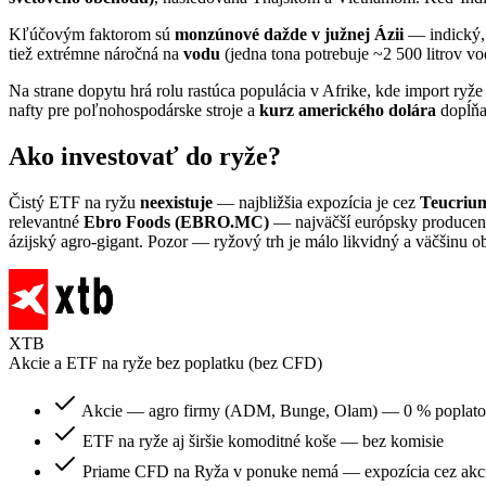
Kľúčovým faktorom sú
monzúnové dažde v južnej Ázii
— indický, 
tiež extrémne náročná na
vodu
(jedna tona potrebuje ~2 500 litrov v
Na strane dopytu hrá rolu rastúca populácia v Afrike, kde import ryže
nafty pre poľnohospodárske stroje a
kurz amerického dolára
dopĺňaj
Ako investovať do ryže?
Čistý ETF na ryžu
neexistuje
— najbližšia expozícia je cez
Teucrium
relevantné
Ebro Foods (EBRO.MC)
— najväčší európsky producen
ázijský agro-gigant. Pozor — ryžový trh je málo likvidný a väčšinu 
XTB
Akcie a ETF na ryže bez poplatku (bez CFD)
Akcie — agro firmy (ADM, Bunge, Olam) — 0 % poplato
ETF na ryže aj širšie komoditné koše — bez komisie
Priame CFD na Ryža v ponuke nemá — expozícia cez akc