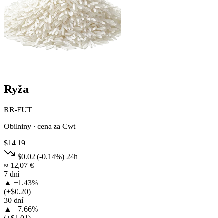
Ryža
RR-FUT
Obilniny · cena za Cwt
$14.19
$0.02
(-0.14%)
24h
≈ 12,07 €
7 dní
▲ +1.43%
(+$0.20)
30 dní
▲ +7.66%
(+$1.01)