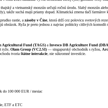
thajský a vietnamský monzún určujú ročnú úrodu. Slabý monzún alebo
ody), takže suchá majú priamy dopad. Klimatická zmena tlačí farmárov 
 prudko rastie, a
zásoby v Číne
, ktorá drží cez polovicu svetových re
ú obrázok. Ryža je preto jednou z najviac politicky citlivých komodít n
 Agricultural Fund (TAGS)
a
Invesco DB Agriculture Fund (DBA
t ryže,
Olam Group (VC2.SI)
— singapurský obchodník s ryžou,
Arc
obchodu tvoria
štátne interakcie
, nie súkromné investície.
k do 100 000 EUR / mesiac
ie, ETF a ETC