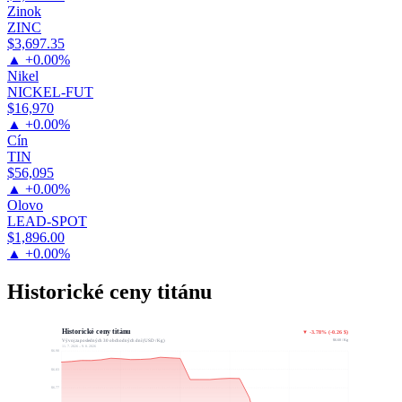
Zinok
ZINC
$3,697.35
▲ +0.00%
Nikel
NICKEL-FUT
$16,970
▲ +0.00%
Cín
TIN
$56,095
▲ +0.00%
Olovo
LEAD-SPOT
$1,896.00
▲ +0.00%
Historické ceny titánu
Historické ceny titánu
▼ -3.78% (-0.26 $)
$6.60 / Kg
Vývoj za posledných 30 obchodných dní (USD / Kg)
11. 7. 2026 – 9. 8. 2026
$6.90
$6.83
$6.77