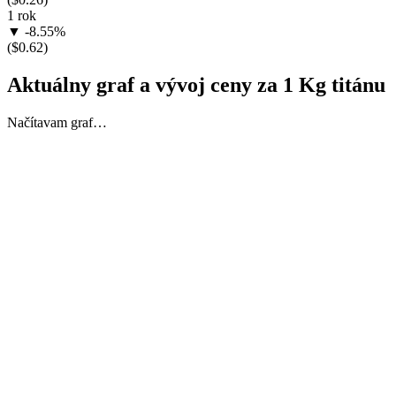
1 rok
▼ -8.55%
($0.62)
Aktuálny graf a vývoj ceny za 1 Kg titánu
Načítavam graf…