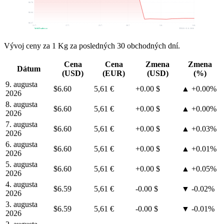
$6.70
$6.64
$6.57
11.7.
17.7.
23.7.
28.7.
3.8.
9.8.
WebTrader.cz
TITAN • 9. 8. 2026
Vývoj ceny za 1 Kg za posledných 30 obchodných dní.
Cena
Cena
Zmena
Zmena
Dátum
(USD)
(EUR)
(USD)
(%)
9. augusta
$6.60
5,61 €
+0.00 $
▲ +0.00%
2026
8. augusta
$6.60
5,61 €
+0.00 $
▲ +0.00%
2026
7. augusta
$6.60
5,61 €
+0.00 $
▲ +0.03%
2026
6. augusta
$6.60
5,61 €
+0.00 $
▲ +0.01%
2026
5. augusta
$6.60
5,61 €
+0.00 $
▲ +0.05%
2026
4. augusta
$6.59
5,61 €
-0.00 $
▼ -0.02%
2026
3. augusta
$6.59
5,61 €
-0.00 $
▼ -0.01%
2026