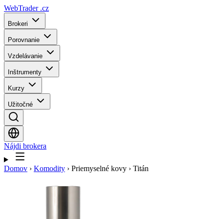
WebTrader
.cz
Brokeri
Porovnanie
Vzdelávanie
Inštrumenty
Kurzy
Užitočné
Nájdi brokera
Domov
›
Komodity
›
Priemyselné kovy
›
Titán