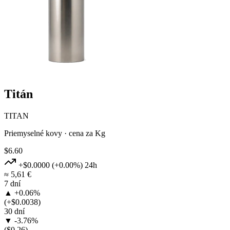
Titán
TITAN
Priemyselné kovy · cena za Kg
$6.60
+$0.0000
(+0.00%)
24h
≈ 5,61 €
7 dní
▲ +0.06%
(+$0.0038)
30 dní
▼ -3.76%
($0.26)