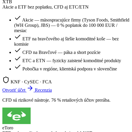
XTB
Akcie a ETF bez poplatku, CFD aj ETC/ETN
Akcie — mäsospracujúce firmy (Tyson Foods, Smithfield
(WH Group), JBS) — 0 % poplatok do 100 000 EUR /
mesiac
ETF na bravčového aj širšie komoditné koše — bez
komisie
CFD na Bravčové — páka a short pozície
ETC a ETN — fyzicky zaistené komoditné produkty
Pobočka v regióne, klientská podpora v slovenčine
KNF · CySEC · FCA
Otvoriť účet
Recenzia
CFD sú rizikové nástroje. 76 % retailových účtov prerába.
eToro