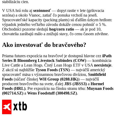
stabilizáciu cien.
V USA hrá rolu aj
sezónnosť
— dopyt rastie v lete (grilovacia
sezóna) a okolo Vianoc, zatiaľ čo ponuka vrcholí na jeseň.
Spracovateľské kapacity (packing plants) sú ďalším úzkym hrdlom:
výpadok jedného veľkého závodu dokáže cenou pohnúť o 5 %.
Obchodníci pozorne sledujú
hog/corn ratio
— ak je pod 10,
chovatelia zarábajú málo a znižujú stavy, čo cenu časom zdvihne.
Ako investovať do bravčového?
Priama futures expozícia na bravčové je dostupná hlavne cez
iPath
Series B Bloomberg Livestock Subindex (COW)
— kombinácia
Live Cattle a Lean Hogs. Čistý Lean Hogs ETF v USA
neexistuje
.
Z akcií sú najbližšie
Tyson Foods (TSN)
— najväčší americký
spracovateľ mäsa s významnou bravčovou divíziou,
Smithfield
Foods
(súčasť čínskej
WH Group (0288.HK)
) — najväčší
producent bravčového na svete, ďalej
JBS (JBSS3)
a
Hormel
Foods (HRL)
. Pre expozíciu na čínsku stranu trhu:
Muyuan Foods
(002714.SZ)
a
Wens Foodstuff (300498.SZ)
.