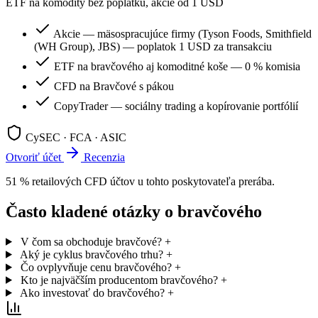
ETF na komodity bez poplatku, akcie od 1 USD
Akcie — mäsospracujúce firmy (Tyson Foods, Smithfield
(WH Group), JBS) — poplatok 1 USD za transakciu
ETF na bravčového aj komoditné koše — 0 % komisia
CFD na Bravčové s pákou
CopyTrader — sociálny trading a kopírovanie portfólií
CySEC · FCA · ASIC
Otvoriť účet
Recenzia
51 % retailových CFD účtov u tohto poskytovateľa prerába.
Často kladené otázky o bravčového
V čom sa obchoduje bravčové?
+
Aký je cyklus bravčového trhu?
+
Čo ovplyvňuje cenu bravčového?
+
Kto je najväčším producentom bravčového?
+
Ako investovať do bravčového?
+