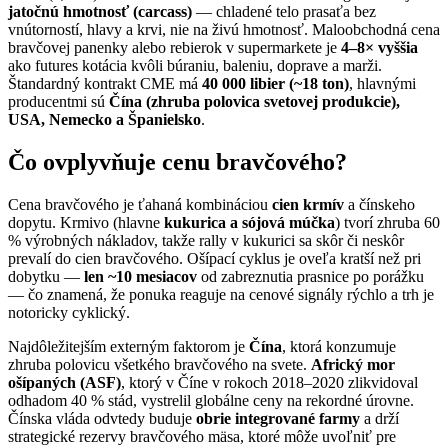
jatočnú hmotnosť (carcass)
— chladené telo prasaťa bez
vnútorností, hlavy a krvi, nie na živú hmotnosť. Maloobchodná cena
bravčovej panenky alebo rebierok v supermarkete je
4–8× vyššia
ako futures kotácia kvôli búraniu, baleniu, doprave a marži.
Štandardný kontrakt CME má
40 000 libier (~18 ton)
, hlavnými
producentmi sú
Čína (zhruba polovica svetovej produkcie),
USA, Nemecko a Španielsko
.
Čo ovplyvňuje cenu bravčového?
Cena bravčového je ťahaná kombináciou
cien krmív
a čínskeho
dopytu. Krmivo (hlavne
kukurica a sójová múčka
) tvorí zhruba 60
% výrobných nákladov, takže rally v kukurici sa skôr či neskôr
prevalí do cien bravčového. Ošípací cyklus je oveľa kratší než pri
dobytku —
len ~10 mesiacov
od zabreznutia prasnice po porážku
— čo znamená, že ponuka reaguje na cenové signály rýchlo a trh je
notoricky cyklický.
Najdôležitejším externým faktorom je
Čína
, ktorá konzumuje
zhruba polovicu všetkého bravčového na svete.
Africký mor
ošípaných (ASF)
, ktorý v Číne v rokoch 2018–2020 zlikvidoval
odhadom 40 % stád, vystrelil globálne ceny na rekordné úrovne.
Čínska vláda odvtedy buduje
obrie integrované farmy
a drží
strategické rezervy bravčového mäsa, ktoré môže uvoľniť pre