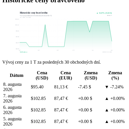
Historické ceny bravčového
Historické ceny bravčového
▲ +0.47% (+0.45 $)
$95.40 / T
Vývoj za posledných 30 obchodných dní (USD / T)
10. 7. 2026 – 8. 8. 2026
$103.61
$101.41
$99.20
$97.00
$94.79
$92.59
10.7.
16.7.
22.7.
27.7.
2.8.
8.8.
WebTrader.cz
LHOGS • 8. 8. 2026
Vývoj ceny za 1 T za posledných 30 obchodných dní.
Cena
Cena
Zmena
Zmena
Dátum
(USD)
(EUR)
(USD)
(%)
8. augusta
$95.40
81,13 €
-7.45 $
▼ -7.24%
2026
7. augusta
$102.85
87,47 €
+0.00 $
▲ +0.00%
2026
6. augusta
$102.85
87,47 €
+0.00 $
▲ +0.00%
2026
5. augusta
$102.85
87,47 €
+0.00 $
▲ +0.00%
2026