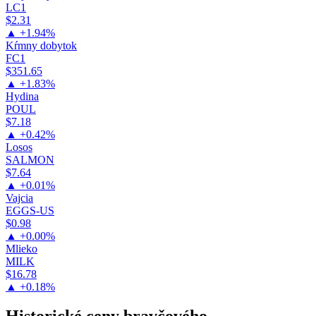
LC1
$2.31
▲ +1.94%
Kŕmny dobytok
FC1
$351.65
▲ +1.83%
Hydina
POUL
$7.18
▲ +0.42%
Losos
SALMON
$7.64
▲ +0.01%
Vajcia
EGGS-US
$0.98
▲ +0.00%
Mlieko
MILK
$16.78
▲ +0.18%