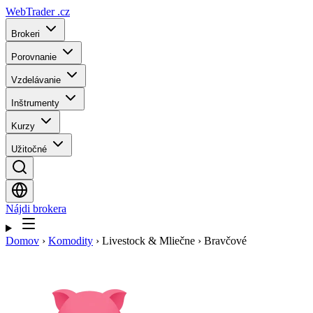
WebTrader
.cz
Brokeri
Porovnanie
Vzdelávanie
Inštrumenty
Kurzy
Užitočné
Nájdi brokera
Domov
›
Komodity
›
Livestock & Mliečne
›
Bravčové