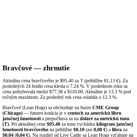
Bravčové — zhrnutie
Aktuálna cena bravčového je $95.40 za T (približne 81,13 €). Za
posledných 24 hodín cena klesla o 7.24 %. V poslednom roku sa
cena pohybovala medzi $77.38 a $110.00. Aktuálne je 13.3 % pod
ročným maximom. Za posledný rok cena oslabila o 12.3 %.
Bravčové (Lean Hogs) sa obchoduje na burze
CME Group
(Chicago)
— futures kotácia je v
centoch za americkú libru
jatočnej hmotnosti
a prepočítava sa na
doláre za metrickú tonu
(T)
. Pri aktuálnej cene
$95.40
za tonu vychádza
kilogram jatočnej
hmotnosti bravčového
na približne
$0.10
(asi
0,08 €
) a
libra
na
$0.04
(
0,04 €
). Na rozdiel od Live Cattle sa Lean Hogs vzťahuje na