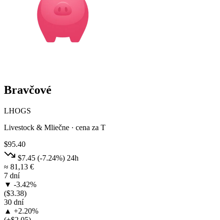
Bravčové
LHOGS
Livestock & Mliečne · cena za T
$95.40
$7.45
(-7.24%)
24h
≈ 81,13 €
7 dní
▼ -3.42%
($3.38)
30 dní
▲ +2.20%
(+$2.05)