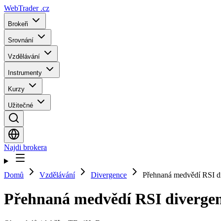
WebTrader
.cz
Brokeři
Srovnání
Vzdělávání
Instrumenty
Kurzy
Užitečné
Najdi brokera
Domů
Vzdělávání
Divergence
Přehnaná medvědí RSI d
Přehnaná medvědí RSI diverge