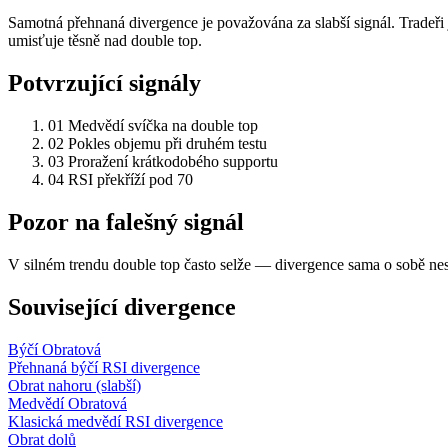
Samotná přehnaná divergence je považována za slabší signál. Tradeři
umisťuje těsně nad double top.
Potvrzující signály
01
Medvědí svíčka na double top
02
Pokles objemu při druhém testu
03
Proražení krátkodobého supportu
04
RSI překříží pod 70
Pozor na falešný signál
V silném trendu double top často selže — divergence sama o sobě nes
Související divergence
Býčí
Obratová
Přehnaná býčí RSI divergence
Obrat nahoru (slabší)
Medvědí
Obratová
Klasická medvědí RSI divergence
Obrat dolů