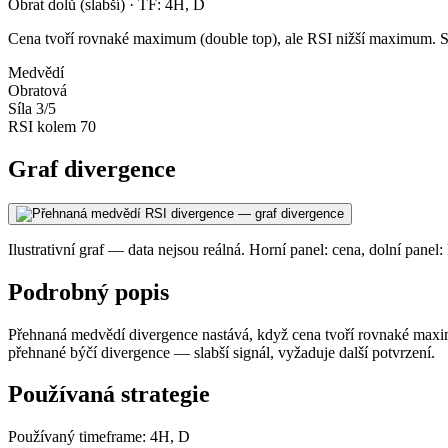
Obrat dolů (slabší) · TF: 4H, D
Cena tvoří rovnaké maximum (double top), ale RSI nižší maximum. Sla
Medvědí
Obratová
Síla 3/5
RSI kolem 70
Graf divergence
Ilustrativní graf — data nejsou reálná. Horní panel: cena, dolní panel:
Podrobný popis
Přehnaná medvědí divergence nastává, když cena tvoří rovnaké maxim
přehnané býčí divergence — slabší signál, vyžaduje další potvrzení.
Používaná strategie
Používaný timeframe: 4H, D