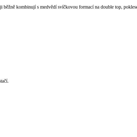
 ji běžně kombinují s medvědí svíčkovou formací na double top, pokle
tačí.