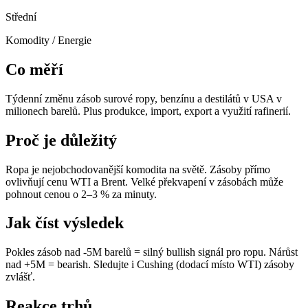
Střední
Komodity / Energie
Co měří
Týdenní změnu zásob surové ropy, benzínu a destilátů v USA v
milionech barelů. Plus produkce, import, export a využití rafinerií.
Proč je důležitý
Ropa je nejobchodovanější komodita na světě. Zásoby přímo
ovlivňují cenu WTI a Brent. Velké překvapení v zásobách může
pohnout cenou o 2–3 % za minuty.
Jak číst výsledek
Pokles zásob nad -5M barelů = silný bullish signál pro ropu. Nárůst
nad +5M = bearish. Sledujte i Cushing (dodací místo WTI) zásoby
zvlášť.
Reakce trhů