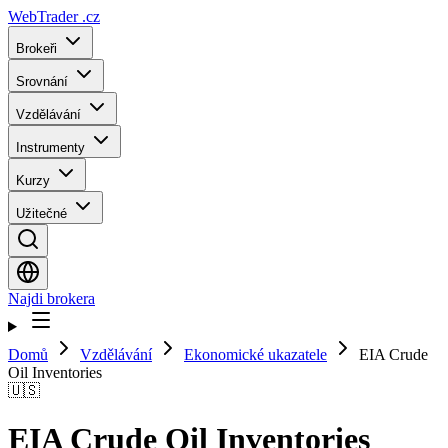
WebTrader
.cz
Brokeři
Srovnání
Vzdělávání
Instrumenty
Kurzy
Užitečné
Najdi brokera
Domů
Vzdělávání
Ekonomické ukazatele
EIA Crude
Oil Inventories
🇺🇸
EIA Crude Oil Inventories