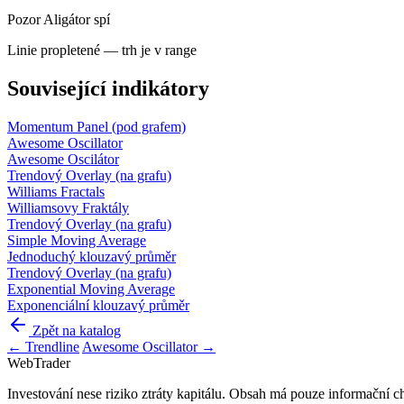
Pozor
Aligátor spí
Linie propletené — trh je v range
Související indikátory
Momentum
Panel (pod grafem)
Awesome Oscillator
Awesome Oscilátor
Trendový
Overlay (na grafu)
Williams Fractals
Williamsovy Fraktály
Trendový
Overlay (na grafu)
Simple Moving Average
Jednoduchý klouzavý průměr
Trendový
Overlay (na grafu)
Exponential Moving Average
Exponenciální klouzavý průměr
Zpět na katalog
← Trendline
Awesome Oscillator →
Web
Trader
Investování nese riziko ztráty kapitálu. Obsah má pouze informační ch