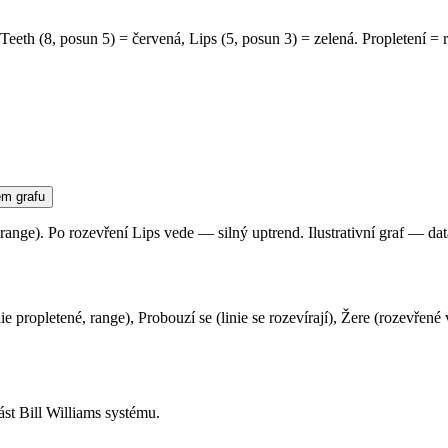
eth (8, posun 5) = červená, Lips (5, posun 3) = zelená. Propletení = 
(range). Po rozevření Lips vede — silný uptrend. Ilustrativní graf — dat
inie propletené, range), Probouzí se (linie se rozevírají), Žere (rozev
ást Bill Williams systému.