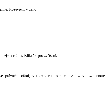
range. Rozevření = trend.
a nejsou reálná. Klikněte pro zvětšení.
řené ve správném pořadí). V uptrendu: Lips > Teeth > Jaw. V downtrendu: