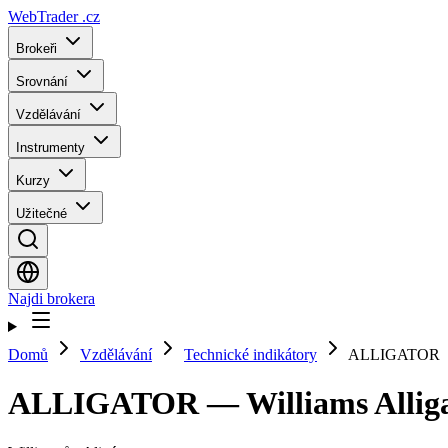
WebTrader
.cz
Brokeři
Srovnání
Vzdělávání
Instrumenty
Kurzy
Užitečné
Najdi brokera
Domů
Vzdělávání
Technické indikátory
ALLIGATOR
ALLIGATOR — Williams Allig