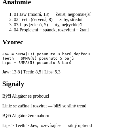
Anatomie
01
Jaw (modrá, 13) — čelist, nejpomalejší
02
Teeth (červená, 8) — zuby, střední
03
Lips (zelená, 5) — rty, nejrychlejší
04
Propletení = spánek, rozevření = žraní
Vzorec
Jaw = SMMA(13) posunuto 8 barů dopředu

Teeth = SMMA(8) posunuto 5 barů

Lips = SMMA(5) posunuto 3 barů
Jaw: 13,8 | Teeth: 8,5 | Lips: 5,3
Signály
Býčí
Aligátor se probouzí
Linie se začínají rozvírat — blíží se silný trend
Býčí
Aligátor žere nahoru
Lips > Teeth > Jaw, rozevírají se — silný uptrend