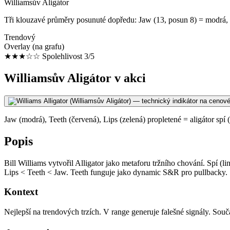
Williamsův Aligátor
Tři klouzavé průměry posunuté dopředu: Jaw (13, posun 8) = modrá, Te
Trendový
Overlay (na grafu)
★★★☆☆
Spolehlivost 3/5
Williamsův Aligátor v akci
Jaw (modrá), Teeth (červená), Lips (zelená) propletené = aligátor spí 
Popis
Bill Williams vytvořil Alligator jako metaforu tržního chování. Spí (l
Lips < Teeth < Jaw. Teeth funguje jako dynamic S&R pro pullbacky.
Kontext
Nejlepší na trendových trzích. V range generuje falešné signály. Souč