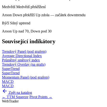
Medvědí
Medvědí překřížení
Aroon Down překříží Up zdola — začátek downtrendu
Býčí
Silný uptrend
Aroon Up nad 70, Down pod 30
Související indikátory
Trendový
Panel (pod grafem)
Average Directional Index
Průměrný směrový index
Trendový
Overlay (na grafu)
SuperTrend
SuperTrend
Momentum
Panel (pod grafem)
MACD
MACD
Zpět na katalog
← TTM Squeeze
Pivot Points →
Web
Trader