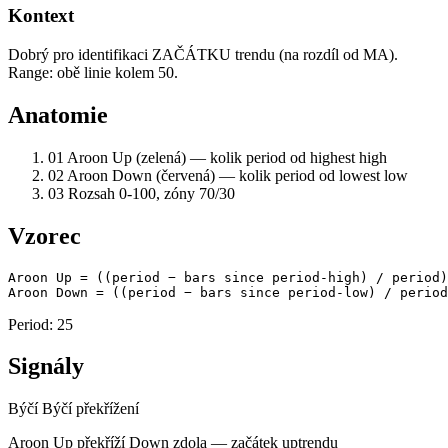
Kontext
Dobrý pro identifikaci ZAČÁTKU trendu (na rozdíl od MA).
Range: obě linie kolem 50.
Anatomie
01
Aroon Up (zelená) — kolik period od highest high
02
Aroon Down (červená) — kolik period od lowest low
03
Rozsah 0-100, zóny 70/30
Vzorec
Aroon Up = ((period − bars since period-high) / period)
Aroon Down = ((period − bars since period-low) / period
Period: 25
Signály
Býčí
Býčí překřížení
Aroon Up překříží Down zdola — začátek uptrendu