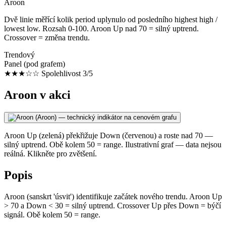
Aroon
Dvě linie měřící kolik period uplynulo od posledního highest high /
lowest low. Rozsah 0-100. Aroon Up nad 70 = silný uptrend.
Crossover = změna trendu.
Trendový
Panel (pod grafem)
★★★☆☆
Spolehlivost 3/5
Aroon v akci
Aroon Up (zelená) překřižuje Down (červenou) a roste nad 70 —
silný uptrend. Obě kolem 50 = range. Ilustrativní graf — data nejsou
reálná. Klikněte pro zvětšení.
Popis
Aroon (sanskrt 'úsvit') identifikuje začátek nového trendu. Aroon Up
> 70 a Down < 30 = silný uptrend. Crossover Up přes Down = býčí
signál. Obě kolem 50 = range.