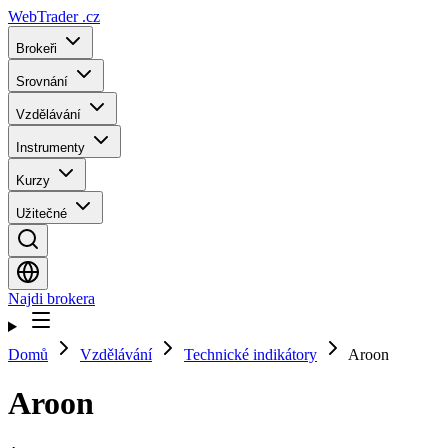
WebTrader
.cz
Brokeři
Srovnání
Vzdělávání
Instrumenty
Kurzy
Užitečné
Najdi brokera
Domů
Vzdělávání
Technické indikátory
Aroon
Aroon