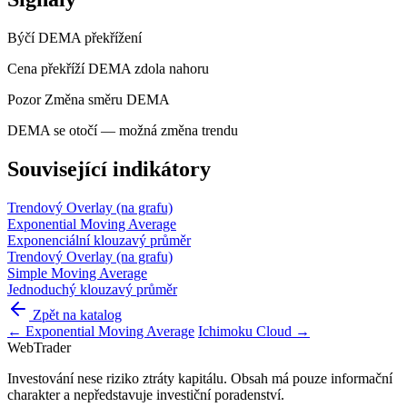
Býčí
DEMA překřížení
Cena překříží DEMA zdola nahoru
Pozor
Změna směru DEMA
DEMA se otočí — možná změna trendu
Související indikátory
Trendový
Overlay (na grafu)
Exponential Moving Average
Exponenciální klouzavý průměr
Trendový
Overlay (na grafu)
Simple Moving Average
Jednoduchý klouzavý průměr
Zpět na katalog
← Exponential Moving Average
Ichimoku Cloud →
Web
Trader
Investování nese riziko ztráty kapitálu. Obsah má pouze informační
charakter a nepředstavuje investiční poradenství.