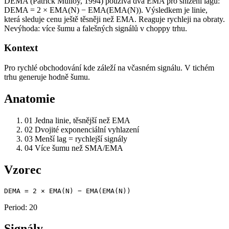
DEMA (Patrick Mulloy, 1994) používá dva EMA pro snížení lagu:
DEMA = 2 × EMA(N) − EMA(EMA(N)). Výsledkem je linie,
která sleduje cenu ještě těsněji než EMA. Reaguje rychleji na obraty.
Nevýhoda: více šumu a falešných signálů v choppy trhu.
Kontext
Pro rychlé obchodování kde záleží na včasném signálu. V tichém
trhu generuje hodně šumu.
Anatomie
01
Jedna linie, těsnější než EMA
02
Dvojité exponenciální vyhlazení
03
Menší lag = rychlejší signály
04
Více šumu než SMA/EMA
Vzorec
DEMA = 2 × EMA(N) − EMA(EMA(N))
Period: 20
Signály