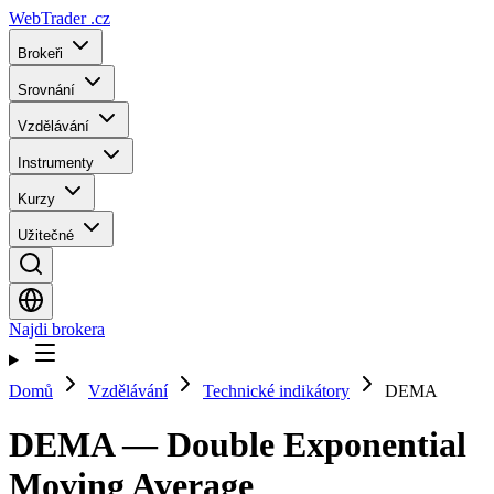
WebTrader
.cz
Brokeři
Srovnání
Vzdělávání
Instrumenty
Kurzy
Užitečné
Najdi brokera
Domů
Vzdělávání
Technické indikátory
DEMA
DEMA — Double Exponential
Moving Average