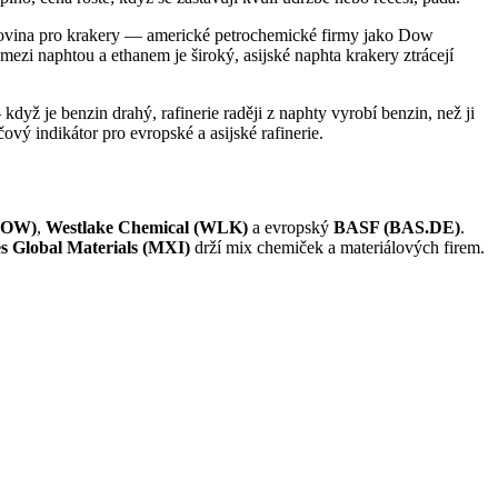
urovina pro krakery — americké petrochemické firmy jako Dow
mezi naphtou a ethanem je široký, asijské naphta krakery ztrácejí
dyž je benzin drahý, rafinerie raději z naphty vyrobí benzin, než ji
vý indikátor pro evropské a asijské rafinerie.
DOW)
,
Westlake Chemical (WLK)
a evropský
BASF (BAS.DE)
.
s Global Materials (MXI)
drží mix chemiček a materiálových firem.