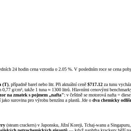
ledních 24 hodin cena vzrostla o 2.05 %. V posledním roce se cena po
a (T)
, případně barel nebo litr. Při aktuální ceně
$717.12
za tunu vycház
 0,77 g/cm³, takže 1 tuna ≈ 1300 litrů. Hlavními cenovými benchmark
zor na zmatek s pojmem „nafta"
: v češtině se motorová nafta = dies
cí jako surovina pro výrobu benzínu a plastů. Jde o
dva chemicky odliš
ery
(steam crackers) v Japonsku, Jižní Koreji, Tchaj-wanu a Singapuru, 
asijských petrochemických gigantů
— když naphtha krackery běží napl