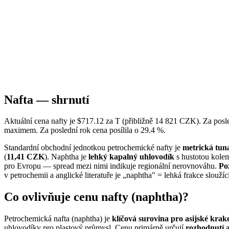
Nafta — shrnutí
Aktuální cena nafty je $717.12 za T (přibližně 14 821 CZK). Za pos
maximem. Za poslední rok cena posílila o 29.4 %.
Standardní obchodní jednotkou petrochemické nafty je
metrická tun
(
11,41 CZK
). Naphtha je
lehký kapalný uhlovodík
s hustotou kolem
pro Evropu — spread mezi nimi indikuje regionální nerovnováhu.
Po
v petrochemii a anglické literatuře je „naphtha" = lehká frakce slouží
Co ovlivňuje cenu nafty (naphtha)?
Petrochemická nafta (naphtha) je
klíčová surovina pro asijské krak
uhlovodíky pro plastový průmysl. Cenu primárně určují
rozhodnutí 