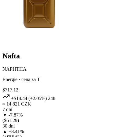
Nafta
NAPHTHA
Energie · cena za T
$717.12
+$14.44
(+2.05%)
24h
≈ 14 821 CZK
7 dní
▼ -7.87%
($61.29)
30 dní
▲ +8.41%
(+$55.61)