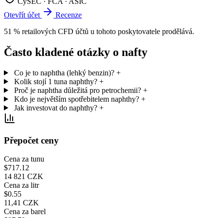
CySEC · FCA · ASIC
Otevřít účet
Recenze
51 % retailových CFD účtů u tohoto poskytovatele prodělává.
Často kladené otázky o nafty
Co je to naphtha (lehký benzin)?
+
Kolik stojí 1 tuna naphthy?
+
Proč je naphtha důležitá pro petrochemii?
+
Kdo je největším spotřebitelem naphthy?
+
Jak investovat do naphthy?
+
Přepočet ceny
Cena za tunu
$717.12
14 821 CZK
Cena za litr
$0.55
11,41 CZK
Cena za barel