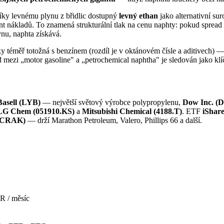
íky levnému plynu z břidlic dostupný
levný ethan
jako alternativní s
nt nákladů. To znamená strukturální tlak na cenu naphty: pokud spread 
nu, naphta získává.
y téměř totožná s benzínem (rozdíl je v oktánovém čísle a aditivech) — k
 mezi „motor gasoline" a „petrochemical naphtha" je sledován jako klíčo
Basell (LYB)
— největší světový výrobce polypropylenu,
Dow Inc. (
LG Chem (051910.KS)
a
Mitsubishi Chemical (4188.T)
. ETF
iShare
 (CRAK)
— drží Marathon Petroleum, Valero, Phillips 66 a další.
R / měsíc