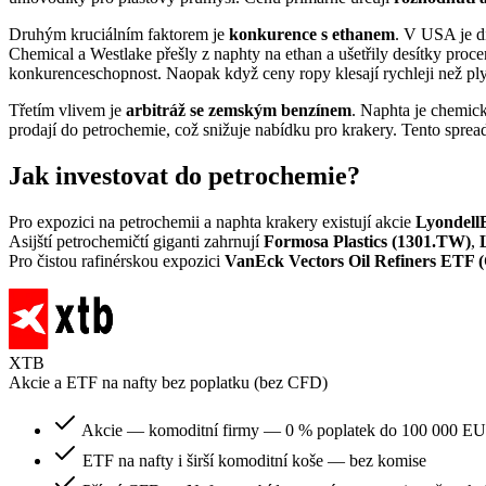
Druhým kruciálním faktorem je
konkurence s ethanem
. V USA je d
Chemical a Westlake přešly z naphty na ethan a ušetřily desítky proce
konkurenceschopnost. Naopak když ceny ropy klesají rychleji než ply
Třetím vlivem je
arbitráž se zemským benzínem
. Naphta je chemick
prodají do petrochemie, což snižuje nabídku pro krakery. Tento spread
Jak investovat do petrochemie?
Pro expozici na petrochemii a naphta krakery existují akcie
Lyondell
Asijští petrochemičtí giganti zahrnují
Formosa Plastics (1301.TW)
,
Pro čistou rafinérskou expozici
VanEck Vectors Oil Refiners ETF
XTB
Akcie a ETF na nafty bez poplatku (bez CFD)
Akcie — komoditní firmy — 0 % poplatek do 100 000 EU
ETF na nafty i širší komoditní koše — bez komise