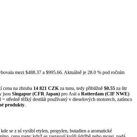
hybovala mezi $488.37 a $995.66. Aktuálně je 28.0 % pod ročním
í cena na zhruba
14 821 CZK
za tunu, tedy přibližně
$0.55
za litr
y jsou
Singapur (CFR Japan)
pro Asii a
Rotterdam (CIF NWE)
el = středně těžký destilát používaný v dieselových motorech, zatímco
né produkty
.
kde se z ní vyrábí etylen, propylen, butadien a aromatické
no, cena roste; když se zastavují kvůli údržbě nebo recesi, padá.