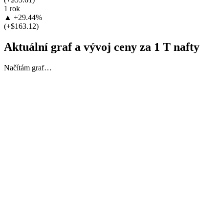
1 rok
▲ +29.44%
(+$163.12)
Aktuální graf a vývoj ceny za 1 T nafty
Načítám graf…