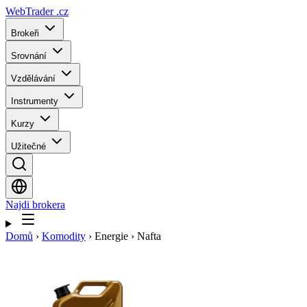
WebTrader
.cz
Brokeři
Srovnání
Vzdělávání
Instrumenty
Kurzy
Užitečné
Najdi brokera
Domů
›
Komodity
›
Energie
›
Nafta