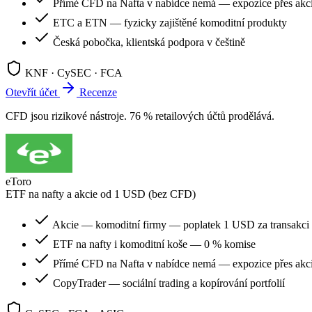
Přímé CFD na Nafta v nabídce nemá — expozice přes ak
ETC a ETN — fyzicky zajištěné komoditní produkty
Česká pobočka, klientská podpora v češtině
KNF · CySEC · FCA
Otevřít účet
Recenze
CFD jsou rizikové nástroje. 76 % retailových účtů prodělává.
eToro
ETF na nafty a akcie od 1 USD (bez CFD)
Akcie — komoditní firmy — poplatek 1 USD za transakci
ETF na nafty i komoditní koše — 0 % komise
Přímé CFD na Nafta v nabídce nemá — expozice přes akc
CopyTrader — sociální trading a kopírování portfolií