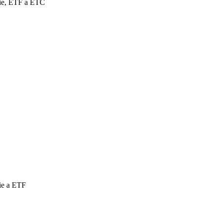
cie, ETF a ETC
ie a ETF