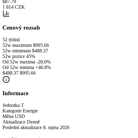
$87.79
1 814 CZK
Cenový rozsah
52 týdnů
52w maximum
$995.66
52w minimum
$488.37
52w pozice
45%
Od 52w maxima
-28.0%
Od 52w minima
+46.8%
$488.37
$995.66
Informace
Jednotka
T
Kategorie
Energie
Měna
USD
Aktualizace
Denně
Poslední aktualizace
8. srpna 2026