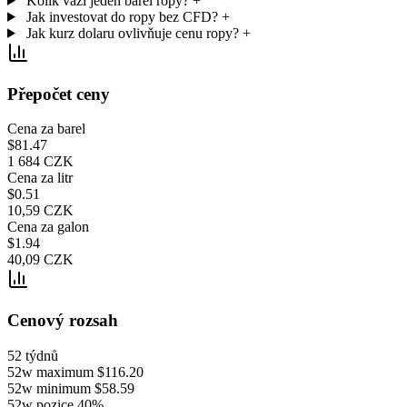
Kolik váží jeden barel ropy?
+
Jak investovat do ropy bez CFD?
+
Jak kurz dolaru ovlivňuje cenu ropy?
+
Přepočet ceny
Cena za barel
$81.47
1 684 CZK
Cena za litr
$0.51
10,59 CZK
Cena za galon
$1.94
40,09 CZK
Cenový rozsah
52 týdnů
52w maximum
$116.20
52w minimum
$58.59
52w pozice
40%