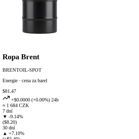
Ropa Brent
BRENTOIL-SPOT
Energie · cena za barel
$81.47
+$0.0000
(+0.00%)
24h
≈ 1 684 CZK
7 dní
▼ -9.14%
($8.20)
30 dní
▲ +7.10%
(+$5.40)