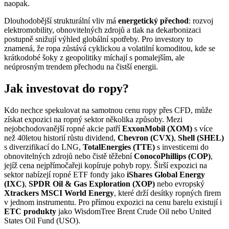
naopak.
Dlouhodobější strukturální vliv má
energetický přechod
: rozvoj
elektromobility, obnovitelných zdrojů a tlak na dekarbonizaci
postupně snižují výhled globální spotřeby. Pro investory to
znamená, že ropa zůstává cyklickou a volatilní komoditou, kde se
krátkodobé šoky z geopolitiky míchají s pomalejším, ale
neúprosným trendem přechodu na čistší energii.
Jak investovat do ropy?
Kdo nechce spekulovat na samotnou cenu ropy přes CFD, může
získat expozici na ropný sektor několika způsoby. Mezi
nejobchodovanější ropné akcie patří
ExxonMobil (XOM)
s více
než 40letou historií růstu dividend,
Chevron (CVX)
,
Shell (SHEL)
s diverzifikací do LNG,
TotalEnergies (TTE)
s investicemi do
obnovitelných zdrojů nebo čistě těžební
ConocoPhillips (COP)
,
jejíž cena nejpřímočařeji kopíruje pohyb ropy. Širší expozici na
sektor nabízejí ropné ETF fondy jako
iShares Global Energy
(IXC)
,
SPDR Oil & Gas Exploration (XOP)
nebo evropský
Xtrackers MSCI World Energy
, které drží desítky ropných firem
v jednom instrumentu. Pro přímou expozici na cenu barelu existují i
ETC produkty
jako WisdomTree Brent Crude Oil nebo United
States Oil Fund (USO).