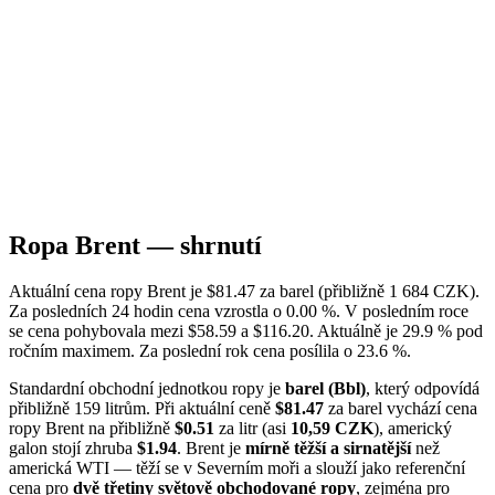
Ropa Brent — shrnutí
Aktuální cena ropy Brent je $81.47 za barel (přibližně 1 684 CZK).
Za posledních 24 hodin cena vzrostla o 0.00 %. V posledním roce
se cena pohybovala mezi $58.59 a $116.20. Aktuálně je 29.9 % pod
ročním maximem. Za poslední rok cena posílila o 23.6 %.
Standardní obchodní jednotkou ropy je
barel (Bbl)
, který odpovídá
přibližně 159 litrům. Při aktuální ceně
$81.47
za barel vychází cena
ropy Brent na přibližně
$0.51
za litr (asi
10,59 CZK
), americký
galon stojí zhruba
$1.94
. Brent je
mírně těžší a sirnatější
než
americká WTI — těží se v Severním moři a slouží jako referenční
cena pro
dvě třetiny světově obchodované ropy
, zejména pro