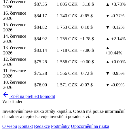
17. července
$87.35
1 805 CZK
+3.18 $
▲ +3.78%
2026
16. července
$84.17
1 740 CZK
-0.65 $
▼ -0.77%
2026
15. července
$84.82
1 753 CZK
-0.10 $
▼ -0.12%
2026
14. července
$84.92
1 755 CZK
+1.78 $
▲ +2.14%
2026
13. července
▲
$83.14
1 718 CZK
+7.86 $
2026
+10.44%
12. července
$75.28
1 556 CZK
+0.00 $
▲ +0.00%
2026
11. července
$75.28
1 556 CZK
-0.72 $
▼ -0.95%
2026
10. července
$76.00
1 571 CZK
-0.07 $
▼ -0.09%
2026
Zpět na přehled komodit
Web
Trader
Investování nese riziko ztráty kapitálu. Obsah má pouze informační
charakter a nepředstavuje investiční poradenství.
O webu
Kontakt
Redakce
Podmínky
Upozornění na rizika