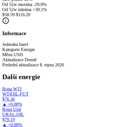
Od 52w maxima
-29.9%
Od 52w minima
+39.1%
$58.59
$116.20
Informace
Jednotka
barel
Kategorie
Energie
Měna
USD
Aktualizace
Denně
Poslední aktualizace
8. srpna 2026
Další energie
Ropa WTI
WTIOIL-FUT
$76.36
▲ +0.00%
Ropa Ural
URAL-OIL
$79.19
▲ +0.00%