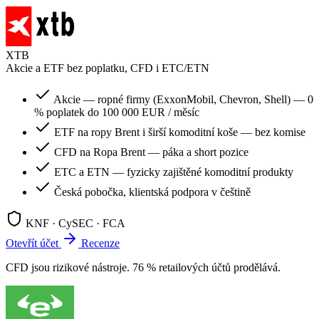
XTB
Akcie a ETF bez poplatku, CFD i ETC/ETN
Akcie — ropné firmy (ExxonMobil, Chevron, Shell) — 0
% poplatek do 100 000 EUR / měsíc
ETF na ropy Brent i širší komoditní koše — bez komise
CFD na Ropa Brent — páka a short pozice
ETC a ETN — fyzicky zajištěné komoditní produkty
Česká pobočka, klientská podpora v češtině
KNF · CySEC · FCA
Otevřít účet
Recenze
CFD jsou rizikové nástroje. 76 % retailových účtů prodělává.