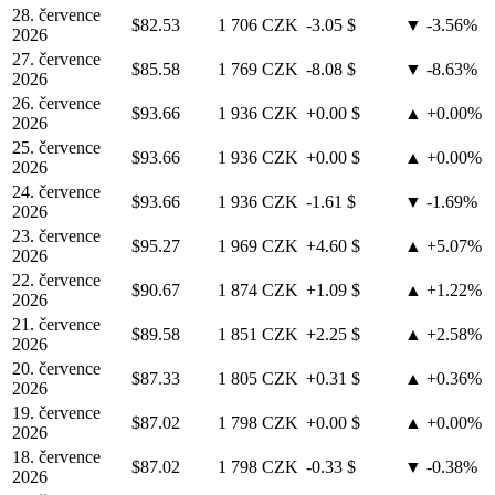
28. července
$82.53
1 706 CZK
-3.05 $
▼ -3.56%
2026
27. července
$85.58
1 769 CZK
-8.08 $
▼ -8.63%
2026
26. července
$93.66
1 936 CZK
+0.00 $
▲ +0.00%
2026
25. července
$93.66
1 936 CZK
+0.00 $
▲ +0.00%
2026
24. července
$93.66
1 936 CZK
-1.61 $
▼ -1.69%
2026
23. července
$95.27
1 969 CZK
+4.60 $
▲ +5.07%
2026
22. července
$90.67
1 874 CZK
+1.09 $
▲ +1.22%
2026
21. července
$89.58
1 851 CZK
+2.25 $
▲ +2.58%
2026
20. července
$87.33
1 805 CZK
+0.31 $
▲ +0.36%
2026
19. července
$87.02
1 798 CZK
+0.00 $
▲ +0.00%
2026
18. července
$87.02
1 798 CZK
-0.33 $
▼ -0.38%
2026