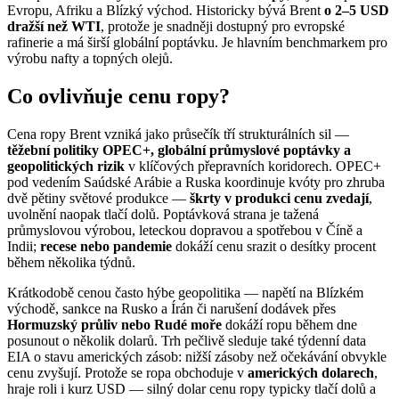
Evropu, Afriku a Blízký východ. Historicky bývá Brent
o 2–5 USD
dražší než WTI
, protože je snadněji dostupný pro evropské
rafinerie a má širší globální poptávku. Je hlavním benchmarkem pro
výrobu nafty a topných olejů.
Co ovlivňuje cenu ropy?
Cena ropy Brent vzniká jako průsečík tří strukturálních sil —
těžební politiky OPEC+, globální průmyslové poptávky a
geopolitických rizik
v klíčových přepravních koridorech. OPEC+
pod vedením Saúdské Arábie a Ruska koordinuje kvóty pro zhruba
dvě pětiny světové produkce —
škrty v produkci cenu zvedají
,
uvolnění naopak tlačí dolů. Poptávková strana je tažená
průmyslovou výrobou, leteckou dopravou a spotřebou v Číně a
Indii;
recese nebo pandemie
dokáží cenu srazit o desítky procent
během několika týdnů.
Krátkodobě cenou často hýbe geopolitika — napětí na Blízkém
východě, sankce na Rusko a Írán či narušení dodávek přes
Hormuzský průliv nebo Rudé moře
dokáží ropu během dne
posunout o několik dolarů. Trh pečlivě sleduje také týdenní data
EIA o stavu amerických zásob: nižší zásoby než očekávání obvykle
cenu zvyšují. Protože se ropa obchoduje v
amerických dolarech
,
hraje roli i kurz USD — silný dolar cenu ropy typicky tlačí dolů a