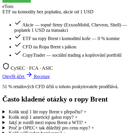
eToro
ETF na komodity bez poplatku, akcie od 1 USD
Akcie — ropné firmy (ExxonMobil, Chevron, Shell) —
poplatek 1 USD za transakci
ETF na ropy Brent i komoditní koše — 0 % komise
CFD na Ropa Brent s pákou
CopyTrader — sociální trading a kopírování portfolií
CySEC · FCA · ASIC
Otevřít účet
Recenze
51 % retailových CFD účtů u tohoto poskytovatele prodělává.
Často kladené otázky o ropy Brent
Kolik stojí 1 litr ropy Brent v přepočtu?
+
Kolik stojí 1 americký galon ropy?
+
Jaký je rozdíl mezi ropou Brent a WTI?
+
Proč je OPEC+ tak důležitý pro cenu ropy?
+