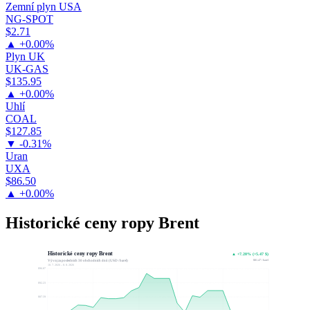
Zemní plyn USA
NG-SPOT
$2.71
▲ +0.00%
Plyn UK
UK-GAS
$135.95
▲ +0.00%
Uhlí
COAL
$127.85
▼ -0.31%
Uran
UXA
$86.50
▲ +0.00%
Historické ceny ropy Brent
Historické ceny ropy Brent
▲ +7.20% (+5.47 $)
$81.47 / barel
Vývoj za posledních 30 obchodních dnů (USD / barel)
10. 7. 2026 – 8. 8. 2026
$96.87
$92.23
$87.59