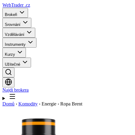
WebTrader
.cz
Brokeři
Srovnání
Vzdělávání
Instrumenty
Kurzy
Užitečné
Najdi brokera
Domů
›
Komodity
›
Energie
›
Ropa Brent